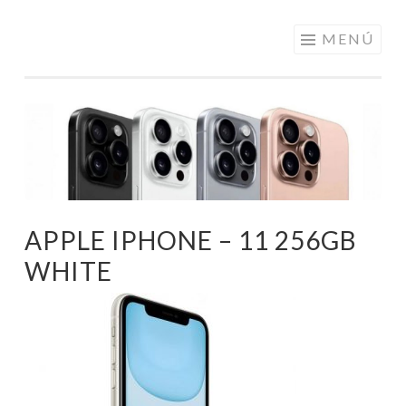
ELECTRÓNICA
Saltar
MENÚ
A LOS
al
MEJORES
contenido
PRECIOS DE
ANDORRA
APPLE IPHONE – 11 256GB
WHITE