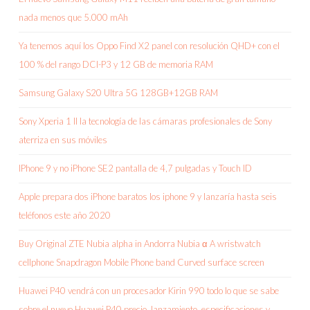
nada menos que 5.000 mAh
Ya tenemos aquí los Oppo Find X2 panel con resolución QHD+ con el
100 % del rango DCI-P3 y 12 GB de memoria RAM
Samsung Galaxy S20 Ultra 5G 128GB+12GB RAM
Sony Xperia 1 II la tecnología de las cámaras profesionales de Sony
aterriza en sus móviles
IPhone 9 y no iPhone SE2 pantalla de 4,7 pulgadas y Touch ID
Apple prepara dos iPhone baratos los iphone 9 y lanzaría hasta seis
teléfonos este año 2020
Buy Original ZTE Nubia alpha in Andorra Nubia α A wristwatch
cellphone Snapdragon Mobile Phone band Curved surface screen
Huawei P40 vendrá con un procesador Kirin 990 todo lo que se sabe
sobre el nuevo Huawei P40 precio, lanzamiento, especificaciones y