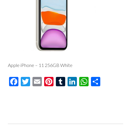
Apple iPhone – 11 256GB White
Facebook
Twitter
Email
Pinterest
Tumblr
LinkedIn
WhatsAp
Compar