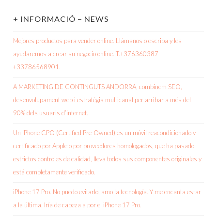
+ INFORMACIÓ – NEWS
Mejores productos para vender online. Llámanos o escriba y les
ayudaremos a crear su negocio online. T.+376360387 –
+33786568901.
A MARKETING DE CONTINGUTS ANDORRA, combinem SEO,
desenvolupament web i estratègia multicanal per arribar a més del
90% dels usuaris d’internet.
Un iPhone CPO (Certified Pre-Owned) es un móvil reacondicionado y
certificado por Apple o por proveedores homologados, que ha pasado
estrictos controles de calidad, lleva todos sus componentes originales y
está completamente verificado.
iPhone 17 Pro. No puedo evitarlo, amo la tecnología. Y me encanta estar
a la última. Iría de cabeza a por el iPhone 17 Pro.