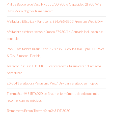
Philips Batidora de Vaso HR3555/00 900w Capacidad 2l 900 W 2
litros Vidrio Negro y Transparente
Afeitadora Eléctrica – Panasonic ES-LV65-S803 Premium Wet & Dry
Afeitadora eléctrica seco y húmedo S7930/16 Apurado incluso en piel
sensible
Pack – Afeitadora Braun Serie 7 7893S + Cepillo Oral B pro 500, Wet
& Dry, 5 modos, Flexible,
Tostador PurEase HT3110 – Los tostadores Braun están diseñados
para durar
ES-SL41 afeitadora Panasonic Wet / Dry para afeitado en mojado
ThermoScan® 5 IRT6020 de Braun el termómetro de oído que más
recomiendan los médicos
Termómetro Braun ThermoScan® 3 IRT 3030