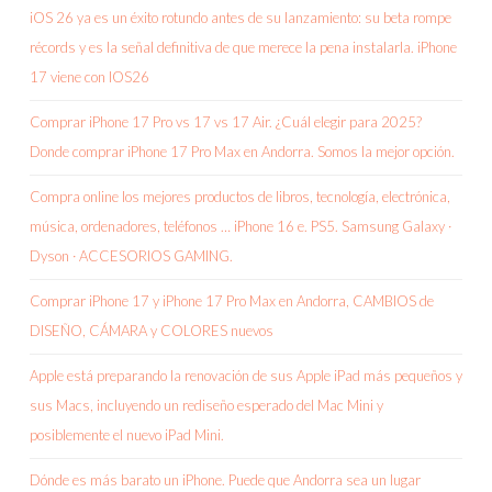
iOS 26 ya es un éxito rotundo antes de su lanzamiento: su beta rompe
récords y es la señal definitiva de que merece la pena instalarla. iPhone
17 viene con IOS26
Comprar iPhone 17 Pro vs 17 vs 17 Air. ¿Cuál elegir para 2025?
Donde comprar iPhone 17 Pro Max en Andorra. Somos la mejor opción.
Compra online los mejores productos de libros, tecnología, electrónica,
música, ordenadores, teléfonos … iPhone 16 e. PS5. Samsung Galaxy ·
Dyson · ACCESORIOS GAMING.
Comprar iPhone 17 y iPhone 17 Pro Max en Andorra, CAMBIOS de
DISEÑO, CÁMARA y COLORES nuevos
Apple está preparando la renovación de sus Apple iPad más pequeños y
sus Macs, incluyendo un rediseño esperado del Mac Mini y
posiblemente el nuevo iPad Mini.
Dónde es más barato un iPhone. Puede que Andorra sea un lugar