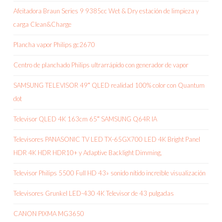
Afeitadora Braun Series 9 9385cc Wet & Dry estación de limpieza y
carga Clean&Charge
Plancha vapor Philips gc2670
Centro de planchado Philips ultrarrápido con generador de vapor
SAMSUNG TELEVISOR 49″ QLED realidad 100% color con Quantum
dot
Televisor QLED 4K 163cm 65″ SAMSUNG Q64R IA
Televisores PANASONIC TV LED TX-65GX700 LED 4K Bright Panel
HDR 4K HDR HDR10+ y Adaptive Backlight Dimming,
Televisor Philips 5500 Full HD 43» sonido nítido increíble visualización
Televisores Grunkel LED-430 4K Televisor de 43 pulgadas
CANON PIXMA MG3650