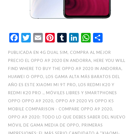
Facebook
Twitter
Email
Pinterest
Tumblr
LinkedIn
WhatsAp
Compar
PUBLICADA EN
4G DUAL SIM
,
COMPRA AL MEJOR
PRECIO EL OPPO A9 2020 EN ANDORRA
,
HERE YOU WILL
FIND WHERE TO BUY THE OPPO A9 2020 IN ANDORRA
,
HUAWEI O OPPO
,
LOS GAMA ALTA MÁS BARATOS DEL
AÑO ES ESTE XIAOMI MI 9T PRO
,
LOS REDMI K20 Y
REDMI K20 PRO .
,
MÓVILES LIBRES Y SMARTPHONES
OPPO OPPO A9 2020
,
OPPO A9 2020 VS OPPO K5
MOBILE COMPARISON - COMPARE OPPO A9 2020
,
OPPO A9 2020: TODO LO QUE DEBES SABER DEL NUEVO
MÓVIL DE GAMA MEDIA DE OPPO
,
PRIMERAS
IMPRESIONES: EL MÁS SERIO CANDIDATO A "XIAOMI-