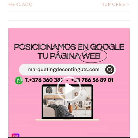
MERCADO
RUMORES
>
Reproductor
de
vídeo