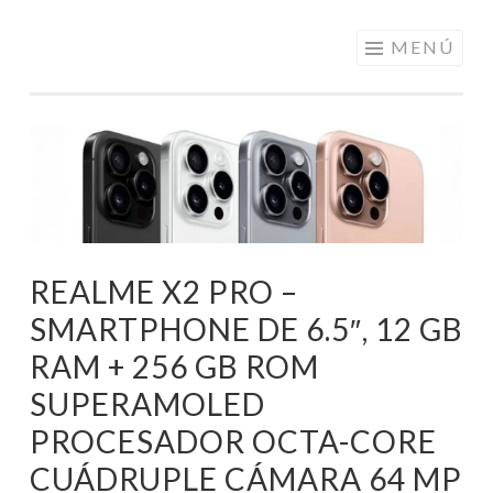
ELECTRÓNICA
Saltar
MENÚ
A LOS
al
MEJORES
contenido
PRECIOS DE
ANDORRA
REALME X2 PRO –
SMARTPHONE DE 6.5″, 12 GB
RAM + 256 GB ROM
SUPERAMOLED
PROCESADOR OCTA-CORE
CUÁDRUPLE CÁMARA 64 MP