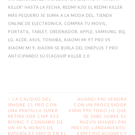
KILLER" HASTA LA FECHA
,
REDMI K20: EL REDMI KILLER
MÁS PEQUEÑO SE SUMA A LA MODA DEL
,
TIENDA
ONLINE DE ELECTRONICA. COMPRA TU MOVIL,
PORTATIL, TABLET, ORDENADOR. APPLE, SAMSUNG, BQ,
LG, ACER, ASUS, TOSHIBA
,
XIAOMI MI 9T PRO VS
XIAOMI MI 9
,
XIAOMI SE BURLA DEL ONEPLUS 7 PRO
ANTICIPANDO SU FLAGSHIP KILLER 2.0
<
LA CALIDAD DEL
HUAWEI P40 VENDRÁ
NAVEGACIÓN
IPHONE 11 PRO CON
CON UN PROCESADOR
UNA PANTALLA SUPER
KIRIN 990 TODO LO QUE
DE
RETINA XDR CHIP A13
SE SABE SOBRE EL
BIONIC Y CONSUMO DE
NUEVO HUAWEI P40
ENTRADAS
UN 40 % MENOS DE
PRECIO, LANZAMIENTO,
BATERÍA ES ÚNICO EN EL
ESPECIFICACIONES Y