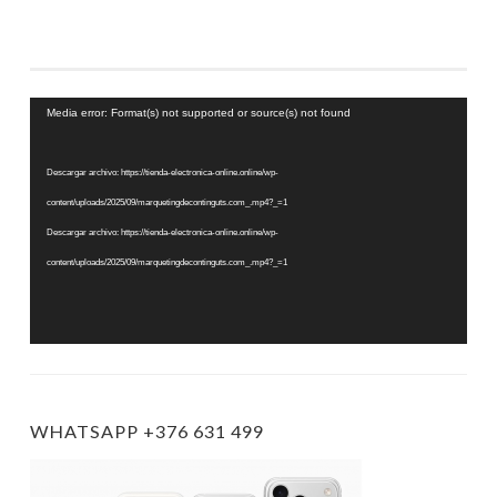
Reproductor
Media error: Format(s) not supported or source(s) not found
de
vídeo
Descargar archivo: https://tienda-electronica-online.online/wp-
content/uploads/2025/09/marquetingdecontinguts.com_.mp4?_=1
Descargar archivo: https://tienda-electronica-online.online/wp-
content/uploads/2025/09/marquetingdecontinguts.com_.mp4?_=1
WHATSAPP +376 631 499