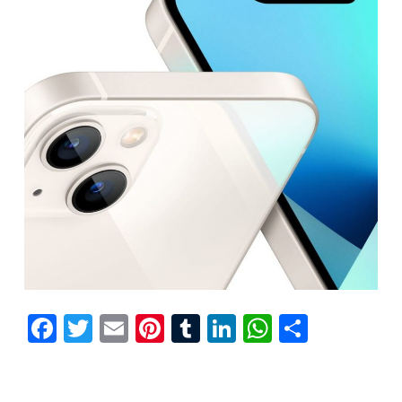
Facebook
Twitter
Email
Pinterest
Tumblr
LinkedIn
WhatsAp
Compar