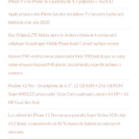
IPhone 9 y no iPhone SE2 pantalla de 4,7 pulgadas y Touch ID
Apple prepara dos iPhone baratos los iphone 9 y lanzaría hasta seis
teléfonos este año 2020
Buy Original ZTE Nubia alpha in Andorra Nubia α A wristwatch
cellphone Snapdragon Mobile Phone band Curved surface screen
Huawei P40 vendrá con un procesador Kirin 990 todo lo que se sabe
sobre el nuevo Huawei P40 precio, lanzamiento, especificaciones y
rumores
Realme X2 Pro – Smartphone de 6.5″, 12 GB RAM + 256 GB ROM
SuperAMOLED procesador Octa-Core cuádruple cámara 64 MP + 16
MP Dual Sim Azul
La calidad del iPhone 11 Pro con una pantalla Super Retina XDR chip
A13 Bionic y consumo de un 40 % menos de batería es único en el
mercado