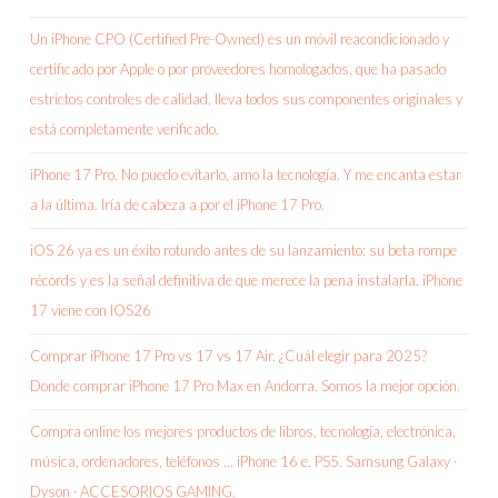
Un iPhone CPO (Certified Pre-Owned) es un móvil reacondicionado y
certificado por Apple o por proveedores homologados, que ha pasado
estrictos controles de calidad, lleva todos sus componentes originales y
está completamente verificado.
iPhone 17 Pro. No puedo evitarlo, amo la tecnología. Y me encanta estar
a la última. Iría de cabeza a por el iPhone 17 Pro.
iOS 26 ya es un éxito rotundo antes de su lanzamiento: su beta rompe
récords y es la señal definitiva de que merece la pena instalarla. iPhone
17 viene con IOS26
Comprar iPhone 17 Pro vs 17 vs 17 Air. ¿Cuál elegir para 2025?
Donde comprar iPhone 17 Pro Max en Andorra. Somos la mejor opción.
Compra online los mejores productos de libros, tecnología, electrónica,
música, ordenadores, teléfonos … iPhone 16 e. PS5. Samsung Galaxy ·
Dyson · ACCESORIOS GAMING.