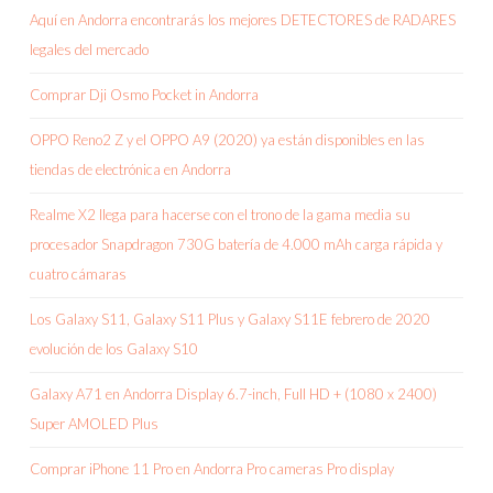
Aquí en Andorra encontrarás los mejores DETECTORES de RADARES
legales del mercado
Comprar Dji Osmo Pocket in Andorra
OPPO Reno2 Z y el OPPO A9 (2020) ya están disponibles en las
tiendas de electrónica en Andorra
Realme X2 llega para hacerse con el trono de la gama media su
procesador Snapdragon 730G batería de 4.000 mAh carga rápida y
cuatro cámaras
Los Galaxy S11, Galaxy S11 Plus y Galaxy S11E febrero de 2020
evolución de los Galaxy S10
Galaxy A71 en Andorra Display 6.7-inch, Full HD + (1080 x 2400)
Super AMOLED Plus
Comprar iPhone 11 Pro en Andorra Pro cameras Pro display