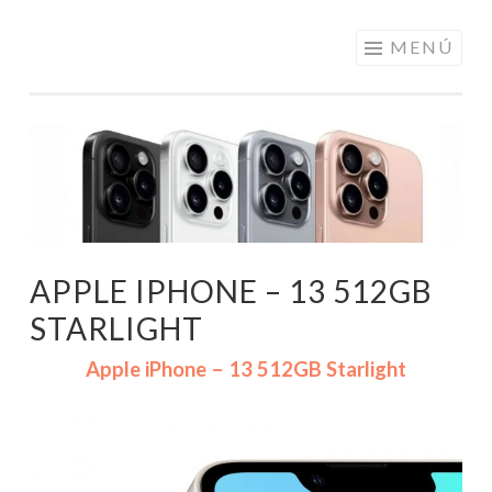
ELECTRÓNICA
Saltar
MENÚ
A LOS
al
MEJORES
contenido
PRECIOS DE
ANDORRA
APPLE IPHONE – 13 512GB
STARLIGHT
Apple iPhone – 13 512GB Starlight