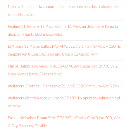
Nikon Z8, análisis: la cámara más interesante para los profesionales
en la actualidad
Realme 11, Realme 11 Pro y Realme 11 Pro+: un diseño que llama la
atención y hasta 200 megapíxeles
El Xiaomi 12 Pro pantalla LTPO AMOLED de 6.73 – 1440 p y 120 Hz
Snapdragon 8 Gen 1 Qualcomm, 8 GB o 12 GB de RAM
Philips Batidora de Vaso HR3555/00 900w Capacidad 2l 900 W 2
litros Vidrio Negro y Transparente
Afeitadora Eléctrica – Panasonic ES-LV65-S803 Premium Wet & Dry
Afeitadora eléctrica seco y húmedo S7930/16 Apurado incluso en piel
sensible
Pack – Afeitadora Braun Serie 7 7893S + Cepillo Oral B pro 500, Wet
& Dry, 5 modos, Flexible,