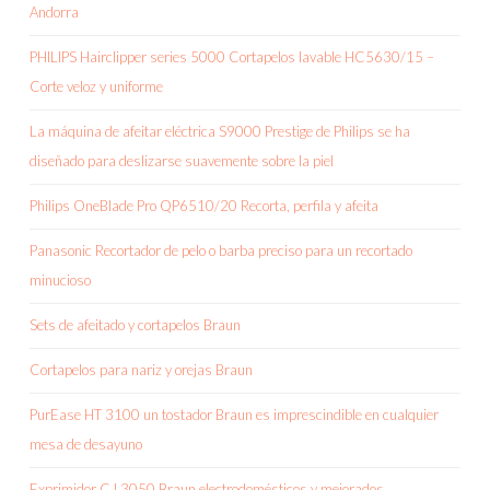
Andorra
PHILIPS Hairclipper series 5000 Cortapelos lavable HC5630/15 –
Corte veloz y uniforme
La máquina de afeitar eléctrica S9000 Prestige de Philips se ha
diseñado para deslizarse suavemente sobre la piel
Philips OneBlade Pro QP6510/20 Recorta, perfila y afeita
Panasonic Recortador de pelo o barba preciso para un recortado
minucioso
Sets de afeitado y cortapelos Braun
Cortapelos para nariz y orejas Braun
PurEase HT 3100 un tostador Braun es imprescindible en cualquier
mesa de desayuno
Exprimidor CJ 3050 Braun electrodomésticos y mejorados