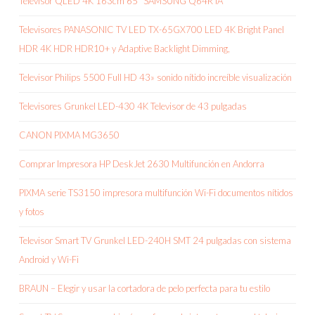
Televisor QLED 4K 163cm 65″ SAMSUNG Q64R IA
Televisores PANASONIC TV LED TX-65GX700 LED 4K Bright Panel
HDR 4K HDR HDR10+ y Adaptive Backlight Dimming,
Televisor Philips 5500 Full HD 43» sonido nítido increíble visualización
Televisores Grunkel LED-430 4K Televisor de 43 pulgadas
CANON PIXMA MG3650
Comprar Impresora HP DeskJet 2630 Multifunción en Andorra
PIXMA serie TS3150 impresora multifunción Wi-Fi documentos nítidos
y fotos
Televisor Smart TV Grunkel LED-240H SMT 24 pulgadas con sistema
Android y Wi-Fi
BRAUN – Elegir y usar la cortadora de pelo perfecta para tu estilo