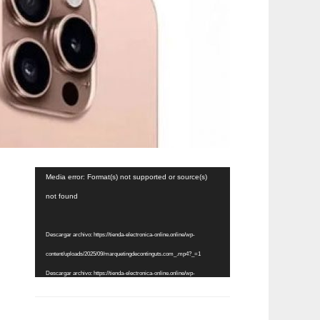
Reproductor
Media error: Format(s) not supported or source(s)
de
not found
vídeo
Descargar archivo: https://tienda-electronica-online.online/wp-
content/uploads/2025/09/marquetingdecontinguts.com_.mp4?_=1
Descargar archivo: https://tienda-electronica-online.online/wp-
content/uploads/2025/09/marquetingdecontinguts.com_.mp4?_=1