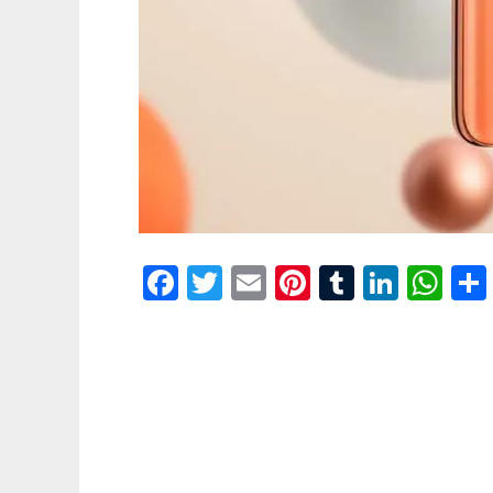
Facebook
Twitter
Email
Pinterest
Tumblr
Linke
Wh