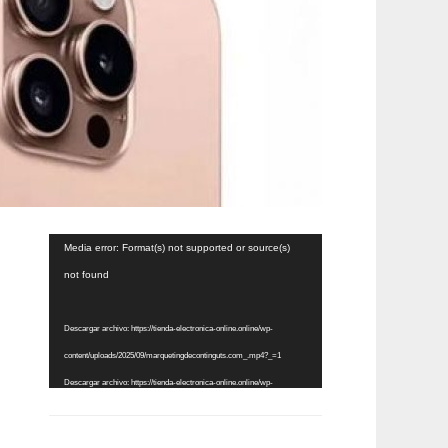
Reproductor
Media error: Format(s) not supported or source(s)
de
not found
vídeo
Descargar archivo: https://tienda-electronica-online.online/wp-
content/uploads/2025/09/marquetingdecontinguts.com_.mp4?_=1
Descargar archivo: https://tienda-electronica-online.online/wp-
content/uploads/2025/09/marquetingdecontinguts.com_.mp4?_=1