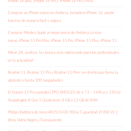
iPhone 16 plus, iPhone 16 PRO, iPhone 16 PRO MAX.
Comprar un iPhone nuevo en Andorra, incluido el iPhone 16, puede
hacerse de manera fácil y segura
Comprar Móviles Apple al mejor precio de Andorra Lo más
nuevo, iPhone 15 Pro Max, iPhone 15 Pro, iPhone 15 Plus, iPhone 15
Nikon Z8, análisis: la cámara más interesante para los profesionales
en la actualidad
Realme 11, Realme 11 Pro y Realme 11 Pro+: un diseño que llama la
atención y hasta 200 megapíxeles
El Xiaomi 12 Pro pantalla LTPO AMOLED de 6.73 – 1440 p y 120 Hz
Snapdragon 8 Gen 1 Qualcomm, 8 GB o 12 GB de RAM
Philips Batidora de Vaso HR3555/00 900w Capacidad 2l 900 W 2
litros Vidrio Negro y Transparente