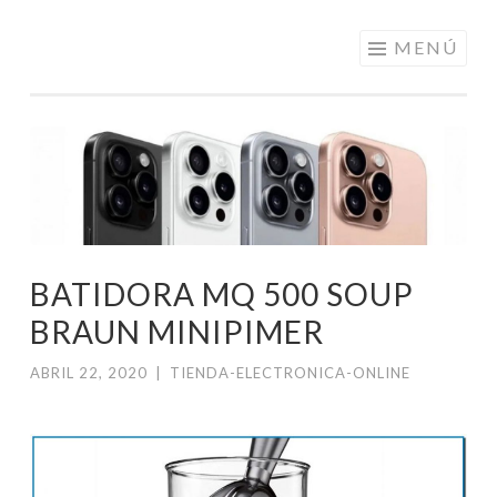
ELECTRÓNICA
Saltar
MENÚ
A LOS
al
MEJORES
contenido
PRECIOS DE
ANDORRA
BATIDORA MQ 500 SOUP
BRAUN MINIPIMER
ABRIL 22, 2020
|
TIENDA-ELECTRONICA-ONLINE