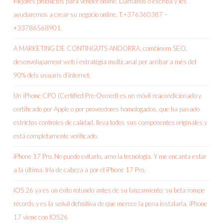
Mejores productos para vender online. Llámanos o escriba y les
ayudaremos a crear su negocio online. T.+376360387 –
+33786568901.
A MARKETING DE CONTINGUTS ANDORRA, combinem SEO,
desenvolupament web i estratègia multicanal per arribar a més del
90% dels usuaris d’internet.
Un iPhone CPO (Certified Pre-Owned) es un móvil reacondicionado y
certificado por Apple o por proveedores homologados, que ha pasado
estrictos controles de calidad, lleva todos sus componentes originales y
está completamente verificado.
iPhone 17 Pro. No puedo evitarlo, amo la tecnología. Y me encanta estar
a la última. Iría de cabeza a por el iPhone 17 Pro.
iOS 26 ya es un éxito rotundo antes de su lanzamiento: su beta rompe
récords y es la señal definitiva de que merece la pena instalarla. iPhone
17 viene con IOS26