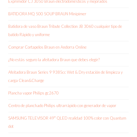
Exprimidor CJ 3050 Braun electrodomésticos y mejorados
BATIDORA MQ 500 SOUP BRAUN Minipimer
Batidora de vaso Braun Tribute Collection JB 3060 cualquier tipo de
batido Rápido y uniforme
Comprar Cortapelos Braun en Andorra Online
¿No estás seguro la afeitadora Braun que debes elegir?
Afeitadora Braun Series 9 9385cc Wet & Dry estación de limpieza y
carga Clean&Charge
Plancha vapor Philips gc2670
Centro de planchado Philips ultrarrápido con generador de vapor
SAMSUNG TELEVISOR 49″ QLED realidad 100% color con Quantum
dot