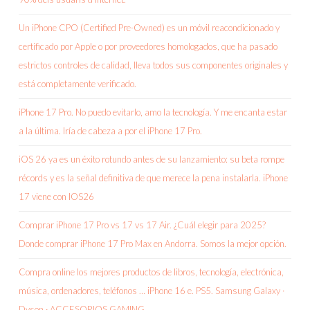
Un iPhone CPO (Certified Pre-Owned) es un móvil reacondicionado y
certificado por Apple o por proveedores homologados, que ha pasado
estrictos controles de calidad, lleva todos sus componentes originales y
está completamente verificado.
iPhone 17 Pro. No puedo evitarlo, amo la tecnología. Y me encanta estar
a la última. Iría de cabeza a por el iPhone 17 Pro.
iOS 26 ya es un éxito rotundo antes de su lanzamiento: su beta rompe
récords y es la señal definitiva de que merece la pena instalarla. iPhone
17 viene con IOS26
Comprar iPhone 17 Pro vs 17 vs 17 Air. ¿Cuál elegir para 2025?
Donde comprar iPhone 17 Pro Max en Andorra. Somos la mejor opción.
Compra online los mejores productos de libros, tecnología, electrónica,
música, ordenadores, teléfonos … iPhone 16 e. PS5. Samsung Galaxy ·
Dyson · ACCESORIOS GAMING.