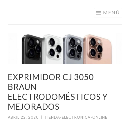
ELECTRÓNICA
Saltar
MENÚ
A LOS
al
MEJORES
contenido
PRECIOS DE
ANDORRA
EXPRIMIDOR CJ 3050
BRAUN
ELECTRODOMÉSTICOS Y
MEJORADOS
ABRIL 22, 2020
|
TIENDA-ELECTRONICA-ONLINE