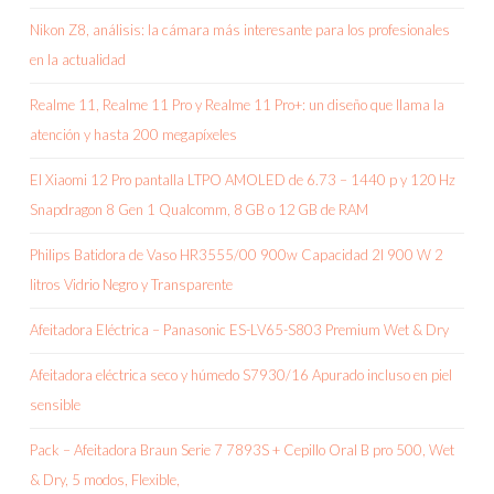
Nikon Z8, análisis: la cámara más interesante para los profesionales
en la actualidad
Realme 11, Realme 11 Pro y Realme 11 Pro+: un diseño que llama la
atención y hasta 200 megapíxeles
El Xiaomi 12 Pro pantalla LTPO AMOLED de 6.73 – 1440 p y 120 Hz
Snapdragon 8 Gen 1 Qualcomm, 8 GB o 12 GB de RAM
Philips Batidora de Vaso HR3555/00 900w Capacidad 2l 900 W 2
litros Vidrio Negro y Transparente
Afeitadora Eléctrica – Panasonic ES-LV65-S803 Premium Wet & Dry
Afeitadora eléctrica seco y húmedo S7930/16 Apurado incluso en piel
sensible
Pack – Afeitadora Braun Serie 7 7893S + Cepillo Oral B pro 500, Wet
& Dry, 5 modos, Flexible,