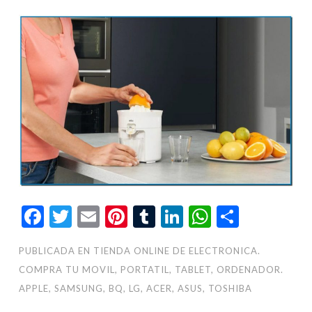
Facebook
Twitter
Email
Pinterest
Tumblr
LinkedIn
WhatsAp
Compar
PUBLICADA EN
TIENDA ONLINE DE ELECTRONICA.
COMPRA TU MOVIL, PORTATIL, TABLET, ORDENADOR.
APPLE, SAMSUNG, BQ, LG, ACER, ASUS, TOSHIBA