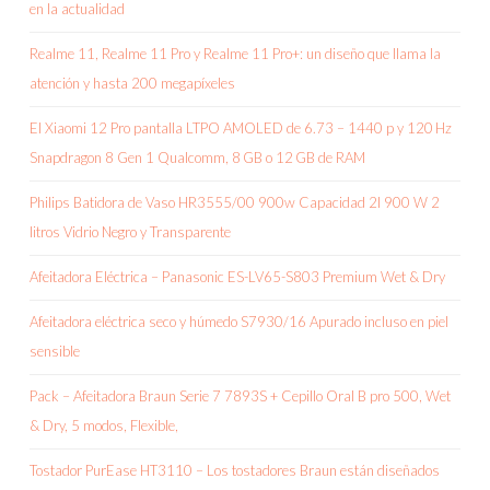
en la actualidad
Realme 11, Realme 11 Pro y Realme 11 Pro+: un diseño que llama la
atención y hasta 200 megapíxeles
El Xiaomi 12 Pro pantalla LTPO AMOLED de 6.73 – 1440 p y 120 Hz
Snapdragon 8 Gen 1 Qualcomm, 8 GB o 12 GB de RAM
Philips Batidora de Vaso HR3555/00 900w Capacidad 2l 900 W 2
litros Vidrio Negro y Transparente
Afeitadora Eléctrica – Panasonic ES-LV65-S803 Premium Wet & Dry
Afeitadora eléctrica seco y húmedo S7930/16 Apurado incluso en piel
sensible
Pack – Afeitadora Braun Serie 7 7893S + Cepillo Oral B pro 500, Wet
& Dry, 5 modos, Flexible,
Tostador PurEase HT3110 – Los tostadores Braun están diseñados