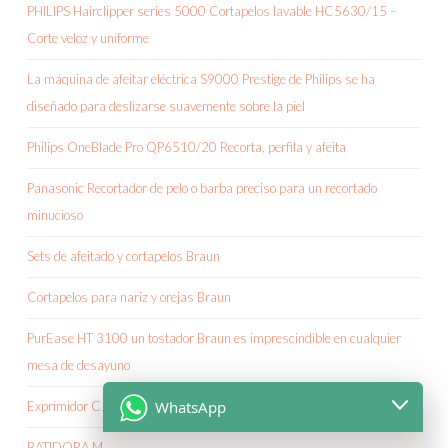
PHILIPS Hairclipper series 5000 Cortapelos lavable HC5630/15 –
Corte veloz y uniforme
La máquina de afeitar eléctrica S9000 Prestige de Philips se ha
diseñado para deslizarse suavemente sobre la piel
Philips OneBlade Pro QP6510/20 Recorta, perfila y afeita
Panasonic Recortador de pelo o barba preciso para un recortado
minucioso
Sets de afeitado y cortapelos Braun
Cortapelos para nariz y orejas Braun
PurEase HT 3100 un tostador Braun es imprescindible en cualquier
mesa de desayuno
WhatsApp
Exprimidor CJ 3050 Braun electrodomésticos y mejorados
BATIDORA MQ 500 SOUP BRAUN Minipimer