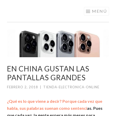
ELECTRÓNICA
Saltar
MENÚ
A LOS
al
MEJORES
contenido
PRECIOS DE
ANDORRA
EN CHINA GUSTAN LAS
PANTALLAS GRANDES
FEBRERO 2, 2018
|
TIENDA-ELECTRONICA-ONLINE
¿Qué es lo que viene a decir? Porque cada vez que
habla, sus palabras suenan como sentenci
as. Pues
que cada vez, la gente espera más meses para