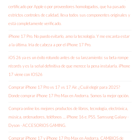
certificado por Apple o por proveedores homologados, que ha pasado
estrictos controles de calidad, lleva todos sus componentes originales y
está completamente verificado.
iPhone 17 Pro. No puedo evitarlo, amo la tecnología. Y me encanta estar
a la última. Iría de cabeza a por el iPhone 17 Pro.
iOS 26 ya es un éxito rotundo antes de su lanzamiento: su beta rompe
récords y es la señal definitiva de que merece la pena instalarla. iPhone
17 viene con IOS26
Comprar iPhone 17 Pro vs 17 vs 17 Air. ¿Cuál elegir para 2025?
Donde comprar iPhone 17 Pro Max en Andorra. Somos la mejor opción.
Compra online los mejores productos de libros, tecnología, electrónica,
música, ordenadores, teléfonos … iPhone 16 e. PS5. Samsung Galaxy ·
Dyson · ACCESORIOS GAMING.
Comprar iPhone 17 y iPhone 17 Pro Max en Andorra, CAMBIOS de