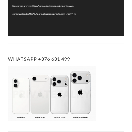
Descargar archivo: https://tienda-electronica-online.online/wp-
content/uploads/2025/09/marquetingdecontinguts.com_.mp4?_=1
WHATSAPP +376 631 499