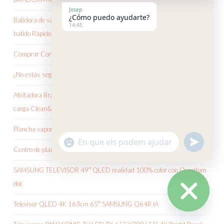
Josep
¿Cómo puedo ayudarte?
Batidora de vaso Braun Tribute Collection JB 3060 cualquier tipo de
14:45
batido Rápido y uniforme
Comprar Cortapelos Braun en Andorra Online
¿No estás seguro la afeitadora Braun que debes elegir?
Afeitadora Braun Series 9 9385cc Wet & Dry estación de limpieza y
carga Clean&Charge
Plancha vapor Philips gc2670
"+CHATY_SETTINGS.LANG.EMOJI_
UNDEF
WhatsApp
Centro de planchado Philips ultrarrápido con generador de vapor
Message
SAMSUNG TELEVISOR 49″ QLED realidad 100% color con Quantum
dot
Televisor QLED 4K 163cm 65″ SAMSUNG Q64R IA
HIDE