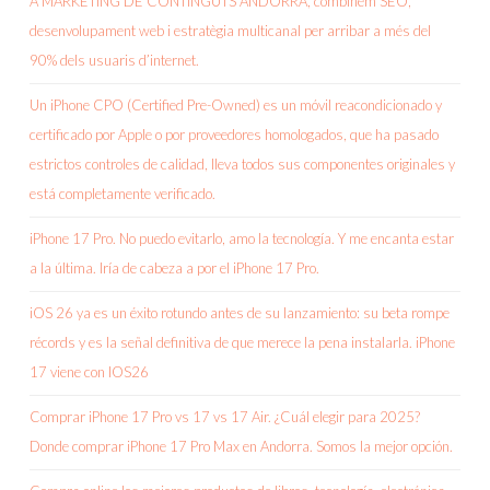
A MARKETING DE CONTINGUTS ANDORRA, combinem SEO,
desenvolupament web i estratègia multicanal per arribar a més del
90% dels usuaris d’internet.
Un iPhone CPO (Certified Pre-Owned) es un móvil reacondicionado y
certificado por Apple o por proveedores homologados, que ha pasado
estrictos controles de calidad, lleva todos sus componentes originales y
está completamente verificado.
iPhone 17 Pro. No puedo evitarlo, amo la tecnología. Y me encanta estar
a la última. Iría de cabeza a por el iPhone 17 Pro.
iOS 26 ya es un éxito rotundo antes de su lanzamiento: su beta rompe
récords y es la señal definitiva de que merece la pena instalarla. iPhone
17 viene con IOS26
Comprar iPhone 17 Pro vs 17 vs 17 Air. ¿Cuál elegir para 2025?
Donde comprar iPhone 17 Pro Max en Andorra. Somos la mejor opción.