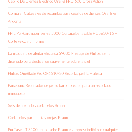
Cepillo De Dientes Eléctrico Oral-B PRO 600 CrossAction
Comprar Cabezales de recambio para cepillos de dientes Oral B en
Andorra
PHILIPS Hairclipper series 5000 Cortapelos lavable HC5630/15 –
Corte veloz y uniforme
La máquina de afeitar eléctrica S9000 Prestige de Philips se ha
diseñado para deslizarse suavemente sobre la piel
Philips OneBlade Pro QP6510/20 Recorta, perfila y afeita
Panasonic Recortador de pelo o barba preciso para un recortado
minucioso
Sets de afeitado y cortapelos Braun
Cortapelos para nariz y orejas Braun
PurEase HT 3100 un tostador Braun es imprescindible en cualquier