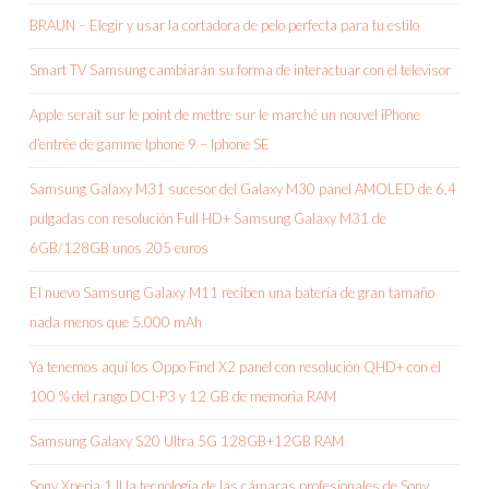
BRAUN – Elegir y usar la cortadora de pelo perfecta para tu estilo
Smart TV Samsung cambiarán su forma de interactuar con el televisor
Apple serait sur le point de mettre sur le marché un nouvel iPhone
d’entrée de gamme Iphone 9 – Iphone SE
Samsung Galaxy M31 sucesor del Galaxy M30 panel AMOLED de 6,4
pulgadas con resolución Full HD+ Samsung Galaxy M31 de
6GB/128GB unos 205 euros
El nuevo Samsung Galaxy M11 reciben una batería de gran tamaño
nada menos que 5.000 mAh
Ya tenemos aquí los Oppo Find X2 panel con resolución QHD+ con el
100 % del rango DCI-P3 y 12 GB de memoria RAM
Samsung Galaxy S20 Ultra 5G 128GB+12GB RAM
Sony Xperia 1 II la tecnología de las cámaras profesionales de Sony