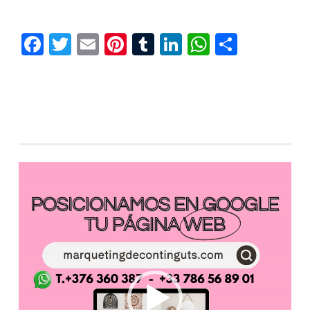
Facebook
Twitter
Email
Pinterest
Tumblr
LinkedIn
WhatsAp
Compar
Reproductor
de
vídeo