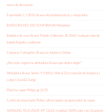
mesa de desayuno
Exprimidor CJ 3050 Braun electrodomésticos y mejorados
BATIDORA MQ 500 SOUP BRAUN Minipimer
Batidora de vaso Braun Tribute Collection JB 3060 cualquier tipo de
batido Rápido y uniforme
Comprar Cortapelos Braun en Andorra Online
¿No estás seguro la afeitadora Braun que debes elegir?
Afeitadora Braun Series 9 9385cc Wet & Dry estación de limpieza y
carga Clean&Charge
Plancha vapor Philips gc2670
Centro de planchado Philips ultrarrápido con generador de vapor
SAMSUNG TELEVISOR 49″ QLED realidad 100% color con Quantum