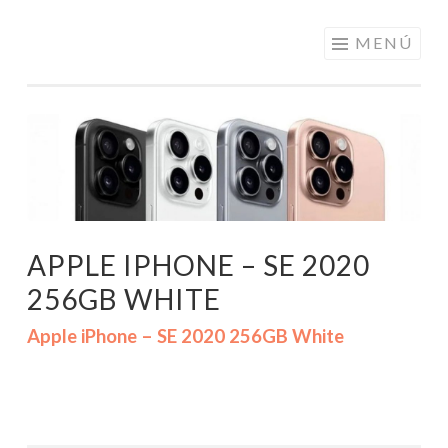
ELECTRÓNICA
Saltar
MENÚ
A LOS
al
MEJORES
contenido
PRECIOS DE
ANDORRA
APPLE IPHONE – SE 2020
256GB WHITE
Apple iPhone – SE 2020 256GB White