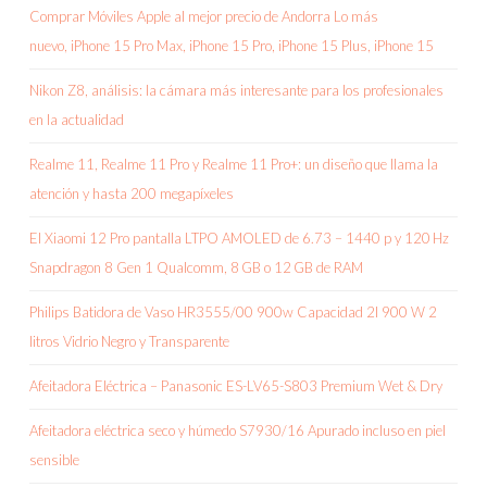
Comprar Móviles Apple al mejor precio de Andorra Lo más
nuevo, iPhone 15 Pro Max, iPhone 15 Pro, iPhone 15 Plus, iPhone 15
Nikon Z8, análisis: la cámara más interesante para los profesionales
en la actualidad
Realme 11, Realme 11 Pro y Realme 11 Pro+: un diseño que llama la
atención y hasta 200 megapíxeles
El Xiaomi 12 Pro pantalla LTPO AMOLED de 6.73 – 1440 p y 120 Hz
Snapdragon 8 Gen 1 Qualcomm, 8 GB o 12 GB de RAM
Philips Batidora de Vaso HR3555/00 900w Capacidad 2l 900 W 2
litros Vidrio Negro y Transparente
Afeitadora Eléctrica – Panasonic ES-LV65-S803 Premium Wet & Dry
Afeitadora eléctrica seco y húmedo S7930/16 Apurado incluso en piel
sensible