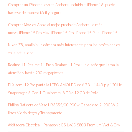
Comprar un iPhone nuevo en Andorra, incluido el iPhone 16, puede
hacerse de manera fácil y segura
Comprar Móviles Apple al mejor precio de Andorra Lo más
nuevo, iPhone 15 Pro Max, iPhone 15 Pro, iPhone 15 Plus, iPhone 15
Nikon Z8, análisis: la cámara más interesante para los profesionales
en la actualidad
Realme 11, Realme 11 Pro y Realme 11 Pro+: un diseño que llama la
atención y hasta 200 megapíxeles
El Xiaomi 12 Pro pantalla LTPO AMOLED de 6.73 – 1440 p y 120 Hz
Snapdragon 8 Gen 1 Qualcomm, 8 GB o 12 GB de RAM
Philips Batidora de Vaso HR3555/00 900w Capacidad 2l 900 W 2
litros Vidrio Negro y Transparente
Afeitadora Eléctrica – Panasonic ES-LV65-S803 Premium Wet & Dry