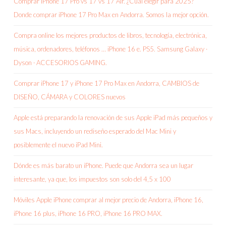
Comprar iPhone 17 Pro vs 17 vs 17 Air. ¿Cuál elegir para 2025?
Donde comprar iPhone 17 Pro Max en Andorra. Somos la mejor opción.
Compra online los mejores productos de libros, tecnología, electrónica,
música, ordenadores, teléfonos … iPhone 16 e. PS5. Samsung Galaxy ·
Dyson · ACCESORIOS GAMING.
Comprar iPhone 17 y iPhone 17 Pro Max en Andorra, CAMBIOS de
DISEÑO, CÁMARA y COLORES nuevos
Apple está preparando la renovación de sus Apple iPad más pequeños y
sus Macs, incluyendo un rediseño esperado del Mac Mini y
posiblemente el nuevo iPad Mini.
Dónde es más barato un iPhone. Puede que Andorra sea un lugar
interesante, ya que, los impuestos son solo del 4,5 x 100
Móviles Apple iPhone comprar al mejor precio de Andorra, iPhone 16,
iPhone 16 plus, iPhone 16 PRO, iPhone 16 PRO MAX.