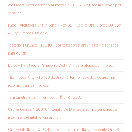
Afeitadora eléctrica seco y húmedo S7930/16 Apurado incluso en piel
sensible
Pack – Afeitadora Braun Serie 7 7893S + Cepillo Oral B pro 500, Wet
& Dry, 5 modos, Flexible,
Tostador PurEase HT3110 – Los tostadores Braun están diseñados
para durar
ES-SL41 afeitadora Panasonic Wet / Dry para afeitado en mojado
ThermoScan® 5 IRT6020 de Braun el termómetro de oído que más
recomiendan los médicos
Termómetro Braun ThermoScan® 3 IRT 3030
Oral-B Genius X 20000N Cepillo De Dientes Eléctrico sensores de
movimiento e inteligencia artificial
Oral-B GENIUS 10000N primer sistema cepillado inteligente Oral-B