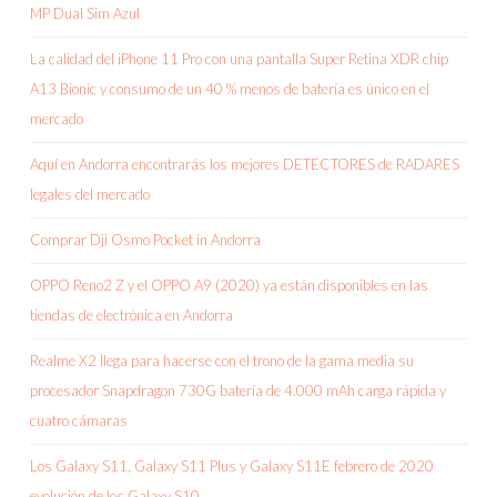
MP Dual Sim Azul
La calidad del iPhone 11 Pro con una pantalla Super Retina XDR chip
A13 Bionic y consumo de un 40 % menos de batería es único en el
mercado
Aquí en Andorra encontrarás los mejores DETECTORES de RADARES
legales del mercado
Comprar Dji Osmo Pocket in Andorra
OPPO Reno2 Z y el OPPO A9 (2020) ya están disponibles en las
tiendas de electrónica en Andorra
Realme X2 llega para hacerse con el trono de la gama media su
procesador Snapdragon 730G batería de 4.000 mAh carga rápida y
cuatro cámaras
Los Galaxy S11, Galaxy S11 Plus y Galaxy S11E febrero de 2020
evolución de los Galaxy S10