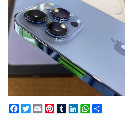
Facebook
Twitter
Email
Pinterest
Tumblr
LinkedIn
WhatsAp
Compar