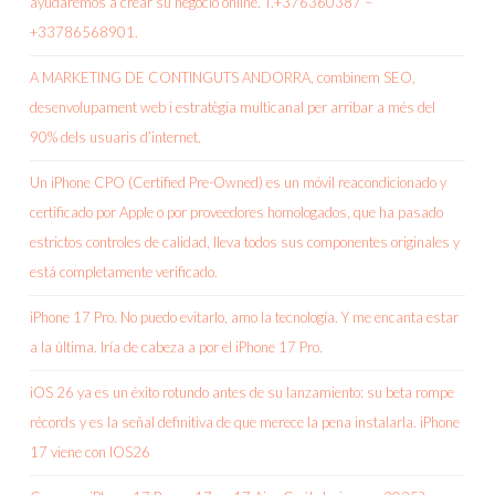
ayudaremos a crear su negocio online. T.+376360387 –
+33786568901.
A MARKETING DE CONTINGUTS ANDORRA, combinem SEO,
desenvolupament web i estratègia multicanal per arribar a més del
90% dels usuaris d’internet.
Un iPhone CPO (Certified Pre-Owned) es un móvil reacondicionado y
certificado por Apple o por proveedores homologados, que ha pasado
estrictos controles de calidad, lleva todos sus componentes originales y
está completamente verificado.
iPhone 17 Pro. No puedo evitarlo, amo la tecnología. Y me encanta estar
a la última. Iría de cabeza a por el iPhone 17 Pro.
iOS 26 ya es un éxito rotundo antes de su lanzamiento: su beta rompe
récords y es la señal definitiva de que merece la pena instalarla. iPhone
17 viene con IOS26