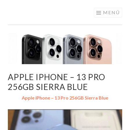
ELECTRÓNICA
Saltar
MENÚ
A LOS
al
MEJORES
contenido
PRECIOS DE
ANDORRA
APPLE IPHONE – 13 PRO
256GB SIERRA BLUE
Apple iPhone – 13 Pro 256GB Sierra Blue