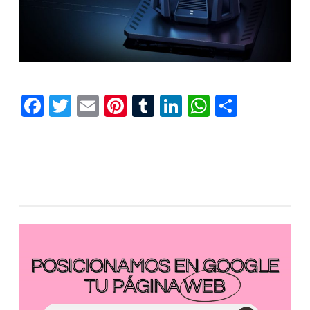
Facebook
Twitter
Email
Pinterest
Tumblr
LinkedIn
WhatsAp
Compar
Reproductor
de
vídeo