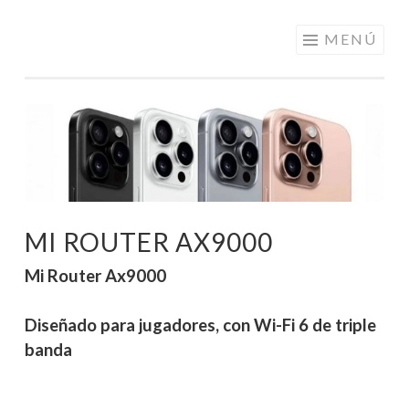
ELECTRÓNICA
Saltar
MENÚ
A LOS
al
MEJORES
contenido
PRECIOS DE
ANDORRA
MI ROUTER AX9000
Mi Router Ax9000
Diseñado para jugadores, con Wi-Fi 6 de triple
banda