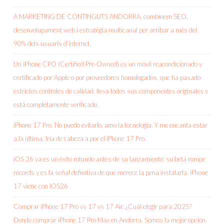
A MARKETING DE CONTINGUTS ANDORRA, combinem SEO,
desenvolupament web i estratègia multicanal per arribar a més del
90% dels usuaris d’internet.
Un iPhone CPO (Certified Pre-Owned) es un móvil reacondicionado y
certificado por Apple o por proveedores homologados, que ha pasado
estrictos controles de calidad, lleva todos sus componentes originales y
está completamente verificado.
iPhone 17 Pro. No puedo evitarlo, amo la tecnología. Y me encanta estar
a la última. Iría de cabeza a por el iPhone 17 Pro.
iOS 26 ya es un éxito rotundo antes de su lanzamiento: su beta rompe
récords y es la señal definitiva de que merece la pena instalarla. iPhone
17 viene con IOS26
Comprar iPhone 17 Pro vs 17 vs 17 Air. ¿Cuál elegir para 2025?
Donde comprar iPhone 17 Pro Max en Andorra. Somos la mejor opción.