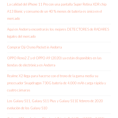
La calidad del iPhone 11 Pro con una pantalla Super Retina XDR chip
A13 Bionic y consumo de un 40 % menos de batería es único en el
mercado
Aquí en Andorra encontrarás los mejores DETECTORES de RADARES
legales del mercado
Comprar Dji Osmo Pocket in Andorra
OPPO Reno2 Z y el OPPO A9 (2020) ya están disponibles en las
tiendas de electrónica en Andorra
Realme X2 llega para hacerse con el trono de la gama media su
procesador Snapdragon 730G batería de 4.000 mAh carga rápida y
cuatro cámaras
Los Galaxy S11, Galaxy S11 Plus y Galaxy S11E febrero de 2020
evolución de los Galaxy S10