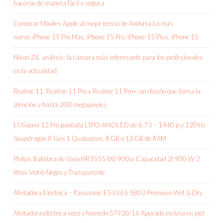
hacerse de manera fácil y segura
Comprar Móviles Apple al mejor precio de Andorra Lo más
nuevo, iPhone 15 Pro Max, iPhone 15 Pro, iPhone 15 Plus, iPhone 15
Nikon Z8, análisis: la cámara más interesante para los profesionales
en la actualidad
Realme 11, Realme 11 Pro y Realme 11 Pro+: un diseño que llama la
atención y hasta 200 megapíxeles
El Xiaomi 12 Pro pantalla LTPO AMOLED de 6.73 – 1440 p y 120 Hz
Snapdragon 8 Gen 1 Qualcomm, 8 GB o 12 GB de RAM
Philips Batidora de Vaso HR3555/00 900w Capacidad 2l 900 W 2
litros Vidrio Negro y Transparente
Afeitadora Eléctrica – Panasonic ES-LV65-S803 Premium Wet & Dry
Afeitadora eléctrica seco y húmedo S7930/16 Apurado incluso en piel