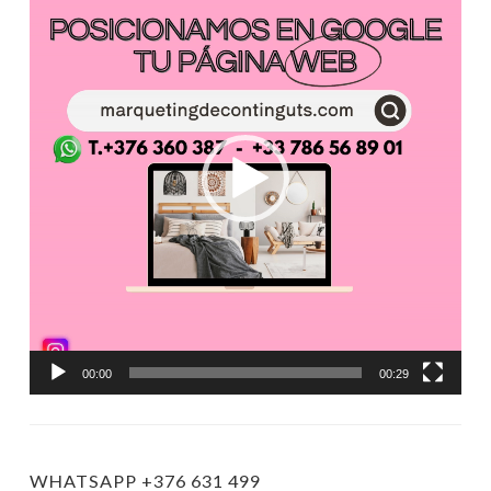
de
vídeo
00:00
00:29
WHATSAPP +376 631 499