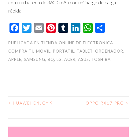
con una batería de 3600 mAh con mCharge de carga
rápida.
Facebook
Twitter
Email
Pinterest
Tumblr
LinkedIn
WhatsAp
Compar
PUBLICADA EN
TIENDA ONLINE DE ELECTRONICA.
COMPRA TU MOVIL, PORTATIL, TABLET, ORDENADOR.
APPLE, SAMSUNG, BQ, LG, ACER, ASUS, TOSHIBA
<
HUAWEI ENJOY 9
OPPO RX17 PRO
>
NAVEGACIÓN
DE
ENTRADAS
Reproductor