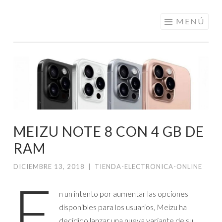
ELECTRÓNICA
Saltar
MENÚ
A LOS
al
MEJORES
contenido
PRECIOS DE
ANDORRA
MEIZU NOTE 8 CON 4 GB DE
RAM
DICIEMBRE 13, 2018
|
TIENDA-ELECTRONICA-ONLINE
E
n un intento por aumentar las opciones
disponibles para los usuarios, Meizu ha
decidido lanzar una nueva variante de su