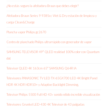
¿No estás seguro la afeitadora Braun que debes elegir?
Afeitadora Braun Series 9 9385cc Wet & Dry estación de limpieza y
carga Clean&Charge
Plancha vapor Philips gc2670
Centro de planchado Philips ultrarrápido con generador de vapor
SAMSUNG TELEVISOR 49″ QLED realidad 100% color con Quantum
dot
Televisor QLED 4K 163cm 65″ SAMSUNG Q64R IA
Televisores PANASONIC TV LED TX-65GX700 LED 4K Bright Panel
HDR 4K HDR HDR10+ y Adaptive Backlight Dimming,
Televisor Philips 5500 Full HD 43» sonido nítido increíble visualización
Televisores Grunkel LED-430 4K Televisor de 43 pulgadas