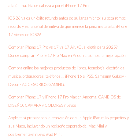
a la última. Iría de cabeza a por el iPhone 17 Pro.
iOS 26 ya es un éxito rotundo antes de su lanzamiento: su beta rompe
récords y es la señal definitiva de que merece la pena instalarla. iPhone
17 viene con IOS26
Comprar iPhone 17 Pro vs 17 vs 17 Air. ¿Cuál elegir para 2025?
Donde comprar iPhone 17 Pro Max en Andorra. Somos la mejor opción.
Compra online los mejores productos de libros, tecnología, electrónica,
música, ordenadores, teléfonos … iPhone 16 e. PS5. Samsung Galaxy ·
Dyson · ACCESORIOS GAMING.
Comprar iPhone 17 y iPhone 17 Pro Max en Andorra, CAMBIOS de
DISEÑO, CÁMARA y COLORES nuevos
Apple está preparando la renovación de sus Apple iPad más pequeños y
sus Macs, incluyendo un rediseño esperado del Mac Mini y
posiblemente el nuevo iPad Mini.