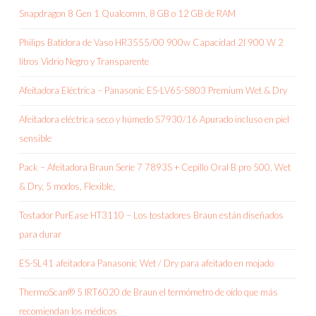
Snapdragon 8 Gen 1 Qualcomm, 8 GB o 12 GB de RAM
Philips Batidora de Vaso HR3555/00 900w Capacidad 2l 900 W 2
litros Vidrio Negro y Transparente
Afeitadora Eléctrica – Panasonic ES-LV65-S803 Premium Wet & Dry
Afeitadora eléctrica seco y húmedo S7930/16 Apurado incluso en piel
sensible
Pack – Afeitadora Braun Serie 7 7893S + Cepillo Oral B pro 500, Wet
& Dry, 5 modos, Flexible,
Tostador PurEase HT3110 – Los tostadores Braun están diseñados
para durar
ES-SL41 afeitadora Panasonic Wet / Dry para afeitado en mojado
ThermoScan® 5 IRT6020 de Braun el termómetro de oído que más
recomiendan los médicos