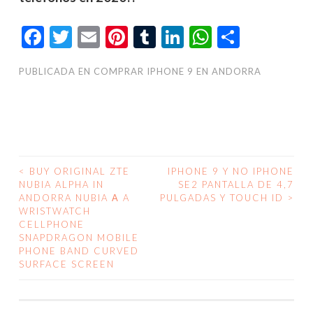
Facebook
Twitter
Email
Pinterest
Tumblr
LinkedIn
WhatsAp
Compar
PUBLICADA EN
COMPRAR IPHONE 9 EN ANDORRA
<
BUY ORIGINAL ZTE
IPHONE 9 Y NO IPHONE
NAVEGACIÓN
NUBIA ALPHA IN
SE2 PANTALLA DE 4,7
ANDORRA NUBIA Α A
PULGADAS Y TOUCH ID
>
DE
WRISTWATCH
CELLPHONE
ENTRADAS
SNAPDRAGON MOBILE
PHONE BAND CURVED
SURFACE SCREEN