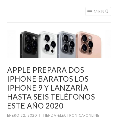
ELECTRÓNICA
Saltar
MENÚ
A LOS
al
MEJORES
contenido
PRECIOS DE
ANDORRA
APPLE PREPARA DOS
IPHONE BARATOS LOS
IPHONE 9 Y LANZARÍA
HASTA SEIS TELÉFONOS
ESTE AÑO 2020
ENERO 22, 2020
|
TIENDA-ELECTRONICA-ONLINE