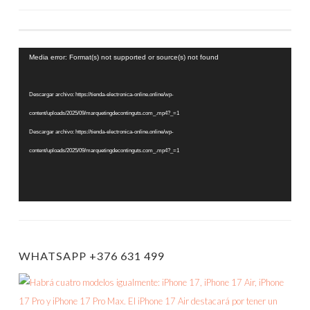
ENTRADAS
Reproductor
Media error: Format(s) not supported or source(s) not found
de
vídeo
Descargar archivo: https://tienda-electronica-online.online/wp-
content/uploads/2025/09/marquetingdecontinguts.com_.mp4?_=1
Descargar archivo: https://tienda-electronica-online.online/wp-
content/uploads/2025/09/marquetingdecontinguts.com_.mp4?_=1
WHATSAPP +376 631 499