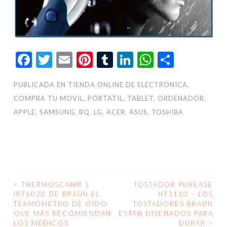
Facebook
Twitter
Email
Pinterest
Tumblr
LinkedIn
WhatsAp
Compar
PUBLICADA EN
TIENDA ONLINE DE ELECTRONICA.
COMPRA TU MOVIL, PORTATIL, TABLET, ORDENADOR.
APPLE, SAMSUNG, BQ, LG, ACER, ASUS, TOSHIBA
<
THERMOSCAN® 5
TOSTADOR PUREASE
NAVEGACIÓN
IRT6020 DE BRAUN EL
HT3110 – LOS
TERMÓMETRO DE OÍDO
TOSTADORES BRAUN
DE
QUE MÁS RECOMIENDAN
ESTÁN DISEÑADOS PARA
LOS MÉDICOS
DURAR
>