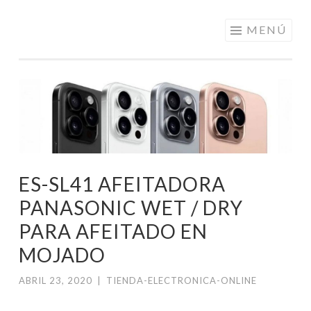
ELECTRÓNICA
Saltar
MENÚ
A LOS
al
MEJORES
contenido
PRECIOS DE
ANDORRA
ES-SL41 AFEITADORA
PANASONIC WET / DRY
PARA AFEITADO EN
MOJADO
ABRIL 23, 2020
|
TIENDA-ELECTRONICA-ONLINE