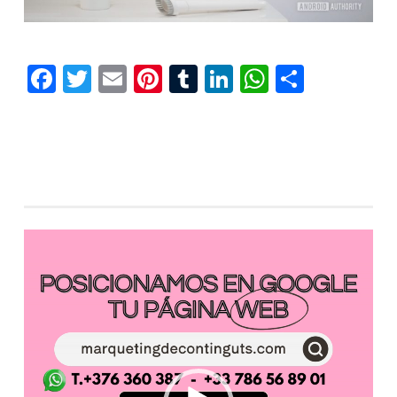
Facebook
Twitter
Email
Pinterest
Tumblr
LinkedIn
WhatsAp
Compar
Reproductor
de
vídeo