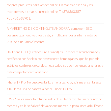
Mejores productos para vender online. Llámanos o escriba y les
ayudaremos a crear su negocio online. T.+376360387 –
+33786568901.
A MARKETING DE CONTINGUTS ANDORRA, combinem SEO,
desenvolupament web i estratègia multicanal per arribar a més del
90% dels usuaris d’internet.
Un iPhone CPO (Certified Pre-Owned) es un móvil reacondicionado y
certificado por Apple o por proveedores homologados, que ha pasado
estrictos controles de calidad, lleva todos sus componentes originales y
está completamente verificado.
iPhone 17 Pro. No puedo evitarlo, amo la tecnología. Y me encanta estar
a la última. Iría de cabeza a por el iPhone 17 Pro.
iOS 26 ya es un éxito rotundo antes de su lanzamiento: su beta rompe
récords y es la señal definitiva de que merece la pena instalarla. iPhone