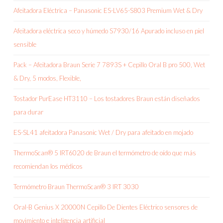
Afeitadora Eléctrica – Panasonic ES-LV65-S803 Premium Wet & Dry
Afeitadora eléctrica seco y húmedo S7930/16 Apurado incluso en piel
sensible
Pack – Afeitadora Braun Serie 7 7893S + Cepillo Oral B pro 500, Wet
& Dry, 5 modos, Flexible,
Tostador PurEase HT3110 – Los tostadores Braun están diseñados
para durar
ES-SL41 afeitadora Panasonic Wet / Dry para afeitado en mojado
ThermoScan® 5 IRT6020 de Braun el termómetro de oído que más
recomiendan los médicos
Termómetro Braun ThermoScan® 3 IRT 3030
Oral-B Genius X 20000N Cepillo De Dientes Eléctrico sensores de
movimiento e inteligencia artificial