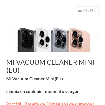
ELECTRÓNICA
Saltar
MENÚ
A LOS
al
MEJORES
contenido
PRECIOS DE
ANDORRA
MI VACUUM CLEANER MINI
(EU)
Mi Vacuum Cleaner Mini (EU)
Limpia en cualquier momento y lugar
Portátil | Batería de 30 minutos de duración |