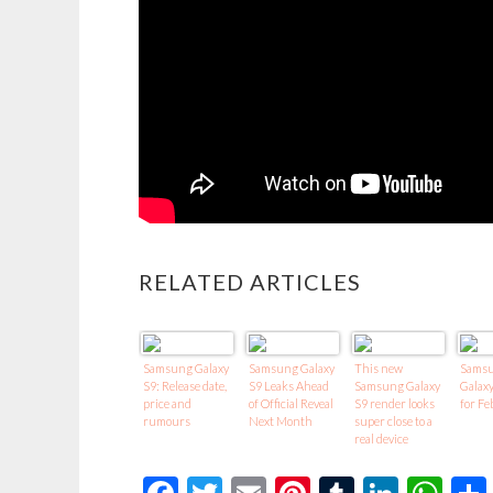
RELATED ARTICLES
Samsung Galaxy
Samsung Galaxy
This new
Samsu
S9: Release date,
S9 Leaks Ahead
Samsung Galaxy
Galaxy
price and
of Official Reveal
S9 render looks
for Fe
rumours
Next Month
super close to a
real device