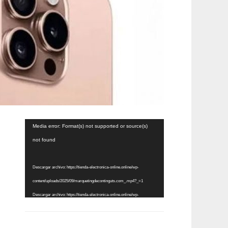
Reproductor
Media error: Format(s) not supported or source(s)
de
not found
vídeo
Descargar archivo: https://tienda-electronica-online.online/wp-
content/uploads/2025/09/marquetingdecontinguts.com_.mp4?_=1
Descargar archivo: https://tienda-electronica-online.online/wp-
content/uploads/2025/09/marquetingdecontinguts.com_.mp4?_=1