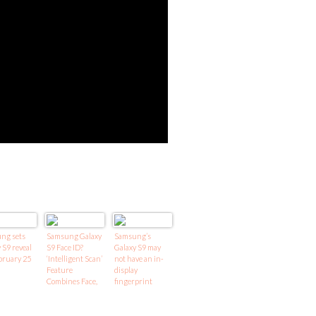
ng sets
Samsung Galaxy
Samsung’s
 S9 reveal
S9 Face ID?
Galaxy S9 may
bruary 25
‘Intelligent Scan’
not have an in-
Feature
display
Combines Face,
fingerprint
Iris Scans
scanner but it
might have the
underlying