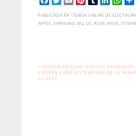
Facebook
Twitter
Email
Pinterest
Tumblr
Linke
Wh
PUBLICADA EN
TIENDA ONLINE DE ELECTRON
APPLE, SAMSUNG, BQ, LG, ACER, ASUS, TOSHI
<
HONDA ASEGURA QUE SUS VEHÍCULOS 
NAVEGACIÓN
PODRÁN CARGAR EN MENOS DE 15 MINU
EL 2022
DE
ENTRADAS