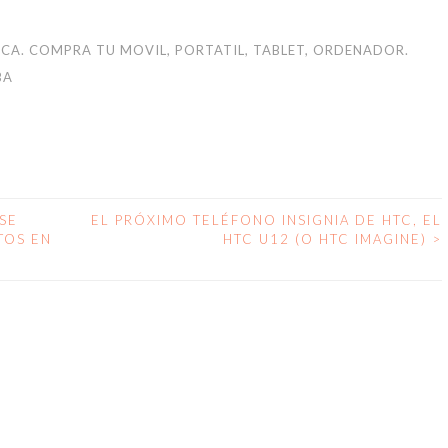
dIn
atsApp
Compartir
technology
ICA. COMPRA TU MOVIL, PORTATIL, TABLET, ORDENADOR.
BA
SE
EL PRÓXIMO TELÉFONO INSIGNIA DE HTC, EL
TOS EN
HTC U12 (O HTC IMAGINE)
>