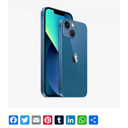
Facebook
Twitter
Email
Pinterest
Tumblr
LinkedIn
WhatsAp
Compar