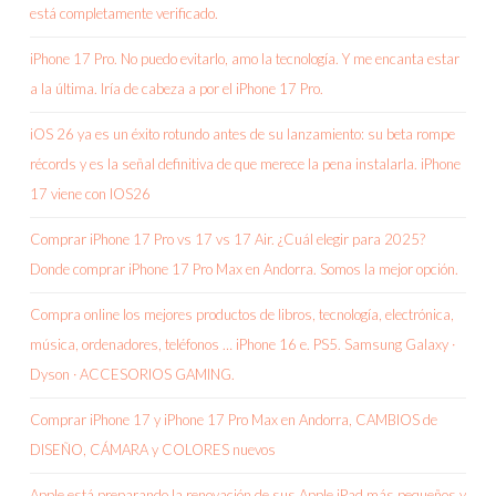
está completamente verificado.
iPhone 17 Pro. No puedo evitarlo, amo la tecnología. Y me encanta estar
a la última. Iría de cabeza a por el iPhone 17 Pro.
iOS 26 ya es un éxito rotundo antes de su lanzamiento: su beta rompe
récords y es la señal definitiva de que merece la pena instalarla. iPhone
17 viene con IOS26
Comprar iPhone 17 Pro vs 17 vs 17 Air. ¿Cuál elegir para 2025?
Donde comprar iPhone 17 Pro Max en Andorra. Somos la mejor opción.
Compra online los mejores productos de libros, tecnología, electrónica,
música, ordenadores, teléfonos … iPhone 16 e. PS5. Samsung Galaxy ·
Dyson · ACCESORIOS GAMING.
Comprar iPhone 17 y iPhone 17 Pro Max en Andorra, CAMBIOS de
DISEÑO, CÁMARA y COLORES nuevos
Apple está preparando la renovación de sus Apple iPad más pequeños y