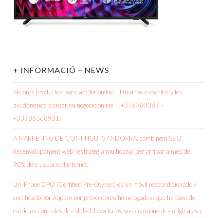
+ INFORMACIÓ – NEWS
Mejores productos para vender online. Llámanos o escriba y les
ayudaremos a crear su negocio online. T.+376360387 –
+33786568901.
A MARKETING DE CONTINGUTS ANDORRA, combinem SEO,
desenvolupament web i estratègia multicanal per arribar a més del
90% dels usuaris d’internet.
Un iPhone CPO (Certified Pre-Owned) es un móvil reacondicionado y
certificado por Apple o por proveedores homologados, que ha pasado
estrictos controles de calidad, lleva todos sus componentes originales y