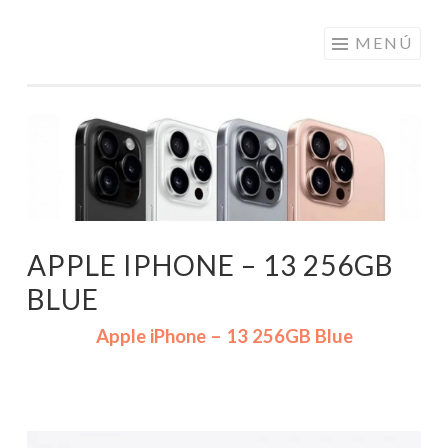
ELECTRÓNICA
Saltar
MENÚ
A LOS
al
MEJORES
contenido
PRECIOS DE
ANDORRA
APPLE IPHONE – 13 256GB
BLUE
Apple iPhone – 13 256GB Blue