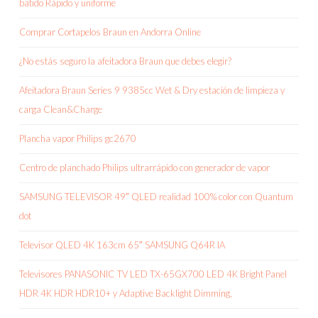
batido Rápido y uniforme
Comprar Cortapelos Braun en Andorra Online
¿No estás seguro la afeitadora Braun que debes elegir?
Afeitadora Braun Series 9 9385cc Wet & Dry estación de limpieza y
carga Clean&Charge
Plancha vapor Philips gc2670
Centro de planchado Philips ultrarrápido con generador de vapor
SAMSUNG TELEVISOR 49″ QLED realidad 100% color con Quantum
dot
Televisor QLED 4K 163cm 65″ SAMSUNG Q64R IA
Televisores PANASONIC TV LED TX-65GX700 LED 4K Bright Panel
HDR 4K HDR HDR10+ y Adaptive Backlight Dimming,