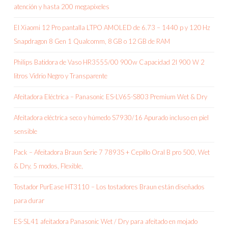
atención y hasta 200 megapíxeles
El Xiaomi 12 Pro pantalla LTPO AMOLED de 6.73 – 1440 p y 120 Hz
Snapdragon 8 Gen 1 Qualcomm, 8 GB o 12 GB de RAM
Philips Batidora de Vaso HR3555/00 900w Capacidad 2l 900 W 2
litros Vidrio Negro y Transparente
Afeitadora Eléctrica – Panasonic ES-LV65-S803 Premium Wet & Dry
Afeitadora eléctrica seco y húmedo S7930/16 Apurado incluso en piel
sensible
Pack – Afeitadora Braun Serie 7 7893S + Cepillo Oral B pro 500, Wet
& Dry, 5 modos, Flexible,
Tostador PurEase HT3110 – Los tostadores Braun están diseñados
para durar
ES-SL41 afeitadora Panasonic Wet / Dry para afeitado en mojado