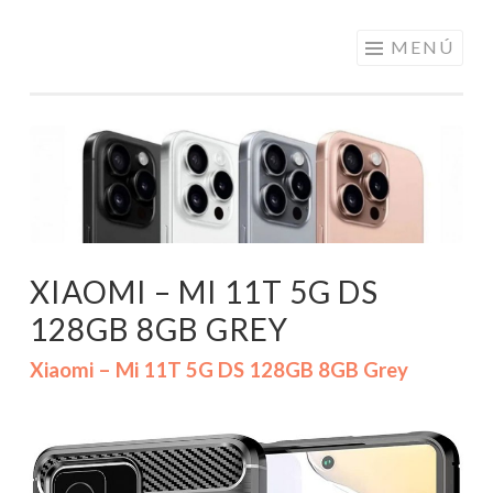
ELECTRÓNICA
Saltar
MENÚ
A LOS
al
MEJORES
contenido
PRECIOS DE
ANDORRA
XIAOMI – MI 11T 5G DS
128GB 8GB GREY
Xiaomi – Mi 11T 5G DS 128GB 8GB Grey