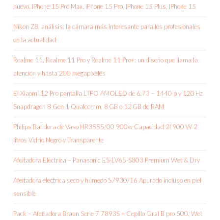
nuevo, iPhone 15 Pro Max, iPhone 15 Pro, iPhone 15 Plus, iPhone 15
Nikon Z8, análisis: la cámara más interesante para los profesionales
en la actualidad
Realme 11, Realme 11 Pro y Realme 11 Pro+: un diseño que llama la
atención y hasta 200 megapíxeles
El Xiaomi 12 Pro pantalla LTPO AMOLED de 6.73 – 1440 p y 120 Hz
Snapdragon 8 Gen 1 Qualcomm, 8 GB o 12 GB de RAM
Philips Batidora de Vaso HR3555/00 900w Capacidad 2l 900 W 2
litros Vidrio Negro y Transparente
Afeitadora Eléctrica – Panasonic ES-LV65-S803 Premium Wet & Dry
Afeitadora eléctrica seco y húmedo S7930/16 Apurado incluso en piel
sensible
Pack – Afeitadora Braun Serie 7 7893S + Cepillo Oral B pro 500, Wet