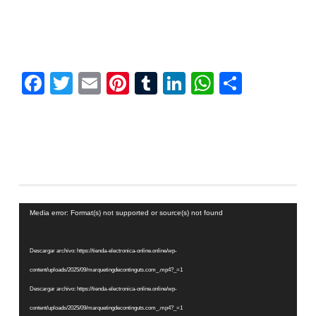
Facebook
Twitter
Email
Pinterest
Tumblr
LinkedIn
WhatsAp
Compar
Reproductor
Media error: Format(s) not supported or source(s) not found
de
vídeo
Descargar archivo: https://tienda-electronica-online.online/wp-
content/uploads/2025/09/marquetingdecontinguts.com_.mp4?_=1
Descargar archivo: https://tienda-electronica-online.online/wp-
content/uploads/2025/09/marquetingdecontinguts.com_.mp4?_=1