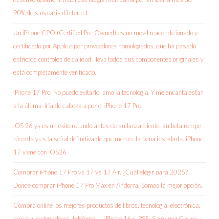
90% dels usuaris d’internet.
Un iPhone CPO (Certified Pre-Owned) es un móvil reacondicionado y
certificado por Apple o por proveedores homologados, que ha pasado
estrictos controles de calidad, lleva todos sus componentes originales y
está completamente verificado.
iPhone 17 Pro. No puedo evitarlo, amo la tecnología. Y me encanta estar
a la última. Iría de cabeza a por el iPhone 17 Pro.
iOS 26 ya es un éxito rotundo antes de su lanzamiento: su beta rompe
récords y es la señal definitiva de que merece la pena instalarla. iPhone
17 viene con IOS26
Comprar iPhone 17 Pro vs 17 vs 17 Air. ¿Cuál elegir para 2025?
Donde comprar iPhone 17 Pro Max en Andorra. Somos la mejor opción.
Compra online los mejores productos de libros, tecnología, electrónica,
música, ordenadores, teléfonos … iPhone 16 e. PS5. Samsung Galaxy ·