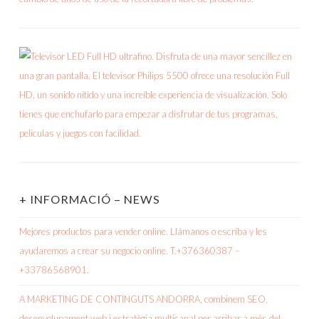
+ INFORMACIÓ – NEWS
Mejores productos para vender online. Llámanos o escriba y les
ayudaremos a crear su negocio online. T.+376360387 –
+33786568901.
A MARKETING DE CONTINGUTS ANDORRA, combinem SEO,
desenvolupament web i estratègia multicanal per arribar a més del