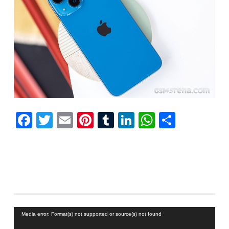
Facebook
Twitter
Email
Pinterest
Tumblr
LinkedIn
WhatsAp
Compar
Reproductor
Media error: Format(s) not supported or source(s) not found
de