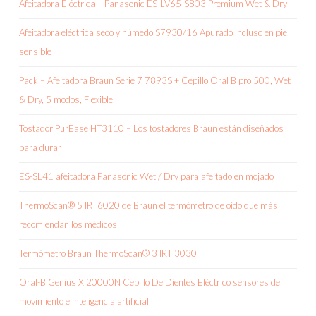
Afeitadora Eléctrica – Panasonic ES-LV65-S803 Premium Wet & Dry
Afeitadora eléctrica seco y húmedo S7930/16 Apurado incluso en piel
sensible
Pack – Afeitadora Braun Serie 7 7893S + Cepillo Oral B pro 500, Wet
& Dry, 5 modos, Flexible,
Tostador PurEase HT3110 – Los tostadores Braun están diseñados
para durar
ES-SL41 afeitadora Panasonic Wet / Dry para afeitado en mojado
ThermoScan® 5 IRT6020 de Braun el termómetro de oído que más
recomiendan los médicos
Termómetro Braun ThermoScan® 3 IRT 3030
Oral-B Genius X 20000N Cepillo De Dientes Eléctrico sensores de
movimiento e inteligencia artificial