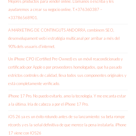
Mejores productos para vender online. Llámanos o escriba y les
ayudaremos a crear su negocio online. T.+376360387 –
+33786568901.
A MARKETING DE CONTINGUTS ANDORRA, combinem SEO,
desenvolupament web i estratègia multicanal per arribar a més del
90% dels usuaris d’internet.
Un iPhone CPO (Certified Pre-Owned) es un móvil reacondicionado y
certificado por Apple o por proveedores homologados, que ha pasado
estrictos controles de calidad, lleva todos sus componentes originales y
está completamente verificado.
iPhone 17 Pro. No puedo evitarlo, amo la tecnología. Y me encanta estar
a la última. Iría de cabeza a por el iPhone 17 Pro.
iOS 26 ya es un éxito rotundo antes de su lanzamiento: su beta rompe
récords y es la señal definitiva de que merece la pena instalarla. iPhone
17 viene con IOS26