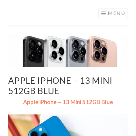
ELECTRÓNICA
Saltar
MENÚ
A LOS
al
MEJORES
contenido
PRECIOS DE
ANDORRA
APPLE IPHONE – 13 MINI
512GB BLUE
Apple iPhone – 13 Mini 512GB Blue