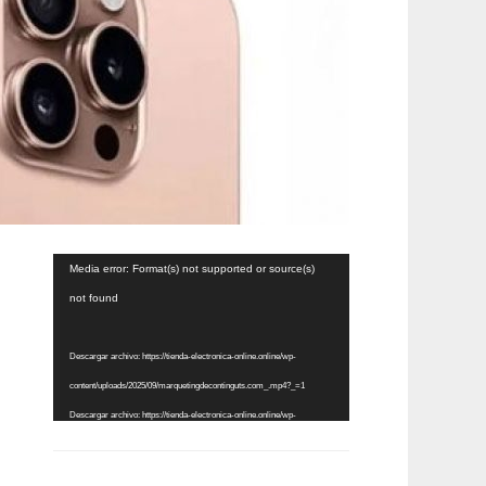
Reproductor
Media error: Format(s) not supported or source(s)
de
not found
vídeo
Descargar archivo: https://tienda-electronica-online.online/wp-
content/uploads/2025/09/marquetingdecontinguts.com_.mp4?_=1
Descargar archivo: https://tienda-electronica-online.online/wp-
content/uploads/2025/09/marquetingdecontinguts.com_.mp4?_=1