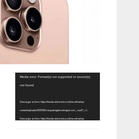
Reproductor
Media error: Format(s) not supported or source(s)
de
not found
vídeo
Descargar archivo: https://tienda-electronica-online.online/wp-
content/uploads/2025/09/marquetingdecontinguts.com_.mp4?_=1
Descargar archivo: https://tienda-electronica-online.online/wp-
content/uploads/2025/09/marquetingdecontinguts.com_.mp4?_=1