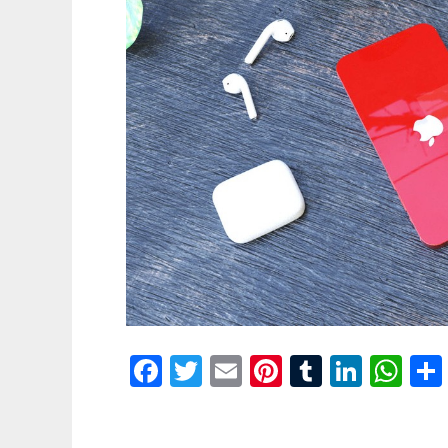
Facebook
Twitter
Email
Pinterest
Tumblr
Linke
Wh