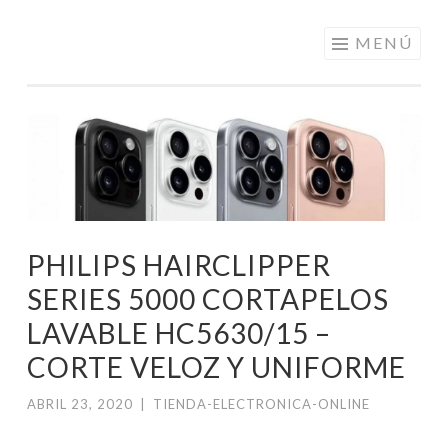
ELECTRÓNICA
Saltar
MENÚ
A LOS
al
MEJORES
contenido
PRECIOS DE
ANDORRA
PHILIPS HAIRCLIPPER
SERIES 5000 CORTAPELOS
LAVABLE HC5630/15 –
CORTE VELOZ Y UNIFORME
ABRIL 23, 2020
|
TIENDA-ELECTRONICA-ONLINE