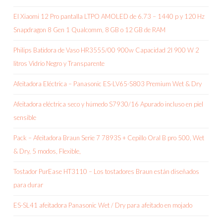
El Xiaomi 12 Pro pantalla LTPO AMOLED de 6.73 – 1440 p y 120 Hz
Snapdragon 8 Gen 1 Qualcomm, 8 GB o 12 GB de RAM
Philips Batidora de Vaso HR3555/00 900w Capacidad 2l 900 W 2
litros Vidrio Negro y Transparente
Afeitadora Eléctrica – Panasonic ES-LV65-S803 Premium Wet & Dry
Afeitadora eléctrica seco y húmedo S7930/16 Apurado incluso en piel
sensible
Pack – Afeitadora Braun Serie 7 7893S + Cepillo Oral B pro 500, Wet
& Dry, 5 modos, Flexible,
Tostador PurEase HT3110 – Los tostadores Braun están diseñados
para durar
ES-SL41 afeitadora Panasonic Wet / Dry para afeitado en mojado