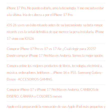
iPhone 17 Pro. No puedo evitarlo, amo la tecnología. Y me encanta estar
a la última. Iría de cabeza a por el iPhone 17 Pro.
iOS 26 ya es un éxito rotundo antes de su lanzamiento: su beta rompe
récords y es la señal definitiva de que merece la pena instalarla. iPhone
17 viene con IOS26
Comprar iPhone 17 Pro vs 17 vs 17 Air. ¿Cuál elegir para 2025?
Donde comprar iPhone 17 Pro Max en Andorra. Somos la mejor opción.
Compra online los mejores productos de libros, tecnología, electrónica,
música, ordenadores, teléfonos … iPhone 16 e. PS5. Samsung Galaxy ·
Dyson · ACCESORIOS GAMING.
Comprar iPhone 17 y iPhone 17 Pro Max en Andorra, CAMBIOS de
DISEÑO, CÁMARA y COLORES nuevos
Apple está preparando la renovación de sus Apple iPad más pequeños y