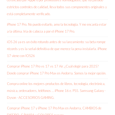
certificado por Apple o por proveedores homologados, que ha pasado
estrictos controles de calidad, lleva todos sus componentes originales y
está completamente verificado.
iPhone 17 Pro. No puedo evitarlo, amo la tecnología. Y me encanta estar
a la última. Iría de cabeza a por el iPhone 17 Pro.
iOS 26 ya es un éxito rotundo antes de su lanzamiento: su beta rompe
récords y es la señal definitiva de que merece la pena instalarla. iPhone
17 viene con IOS26
Comprar iPhone 17 Pro vs 17 vs 17 Air. ¿Cuál elegir para 2025?
Donde comprar iPhone 17 Pro Max en Andorra. Somos la mejor opción.
Compra online los mejores productos de libros, tecnología, electrónica,
música, ordenadores, teléfonos … iPhone 16 e. PS5. Samsung Galaxy ·
Dyson · ACCESORIOS GAMING.
Comprar iPhone 17 y iPhone 17 Pro Max en Andorra, CAMBIOS de