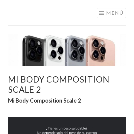
ELECTRÓNICA
Saltar
MENÚ
A LOS
al
MEJORES
contenido
PRECIOS DE
ANDORRA
MI BODY COMPOSITION
SCALE 2
Mi Body Composition Scale 2