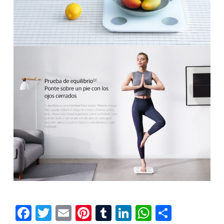
Facebook
Twitter
Email
Pinterest
Tumblr
LinkedIn
WhatsAp
Compar