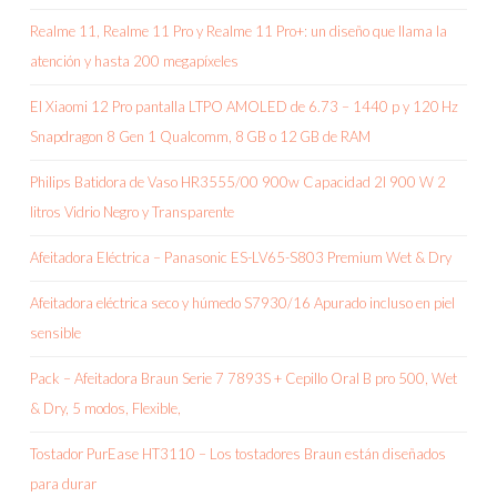
Realme 11, Realme 11 Pro y Realme 11 Pro+: un diseño que llama la
atención y hasta 200 megapíxeles
El Xiaomi 12 Pro pantalla LTPO AMOLED de 6.73 – 1440 p y 120 Hz
Snapdragon 8 Gen 1 Qualcomm, 8 GB o 12 GB de RAM
Philips Batidora de Vaso HR3555/00 900w Capacidad 2l 900 W 2
litros Vidrio Negro y Transparente
Afeitadora Eléctrica – Panasonic ES-LV65-S803 Premium Wet & Dry
Afeitadora eléctrica seco y húmedo S7930/16 Apurado incluso en piel
sensible
Pack – Afeitadora Braun Serie 7 7893S + Cepillo Oral B pro 500, Wet
& Dry, 5 modos, Flexible,
Tostador PurEase HT3110 – Los tostadores Braun están diseñados
para durar