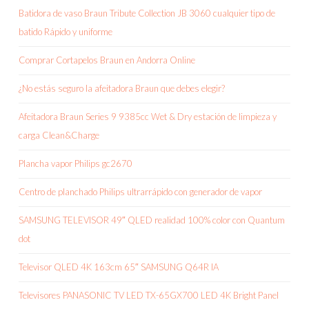
Batidora de vaso Braun Tribute Collection JB 3060 cualquier tipo de
batido Rápido y uniforme
Comprar Cortapelos Braun en Andorra Online
¿No estás seguro la afeitadora Braun que debes elegir?
Afeitadora Braun Series 9 9385cc Wet & Dry estación de limpieza y
carga Clean&Charge
Plancha vapor Philips gc2670
Centro de planchado Philips ultrarrápido con generador de vapor
SAMSUNG TELEVISOR 49″ QLED realidad 100% color con Quantum
dot
Televisor QLED 4K 163cm 65″ SAMSUNG Q64R IA
Televisores PANASONIC TV LED TX-65GX700 LED 4K Bright Panel