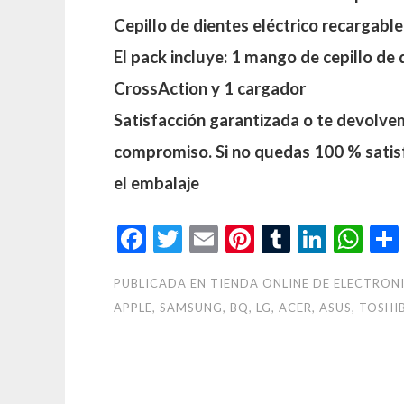
Cepillo de dientes eléctrico recargabl
El pack incluye: 1 mango de cepillo de 
CrossAction y 1 cargador
Satisfacción garantizada o te devolvem
compromiso. Si no quedas 100 % satis
el embalaje
Facebook
Twitter
Email
Pinterest
Tumblr
Linke
Wh
PUBLICADA EN
TIENDA ONLINE DE ELECTRON
APPLE, SAMSUNG, BQ, LG, ACER, ASUS, TOSHI