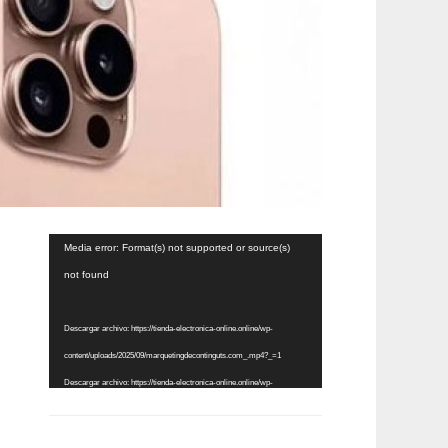
Reproductor
Media error: Format(s) not supported or source(s)
de
not found
vídeo
Descargar archivo: https://tienda-electronica-online.online/wp-
content/uploads/2025/09/marquetingdecontinguts.com_.mp4?_=1
Descargar archivo: https://tienda-electronica-online.online/wp-
content/uploads/2025/09/marquetingdecontinguts.com_.mp4?_=1