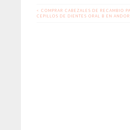
<
COMPRAR CABEZALES DE RECAMBIO P
NAVEGACIÓN
CEPILLOS DE DIENTES ORAL B EN ANDO
DE
ENTRADAS