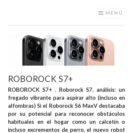
ELECTRÓNICA
Saltar
MENÚ
A LOS
al
MEJORES
contenido
PRECIOS DE
ANDORRA
ROBOROCK S7+
ROBOROCK S7+ . Roborock S7, análisis: un
fregado vibrante para aspirar alto (incluso en
alfombras) Si el Roborock S6 MaxV destacaba
por su potencial para reconocer obstáculos
habituales en el hogar como un calcetín o
incluso excrementos de perro, el nuevo robot