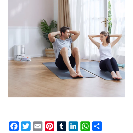
Facebook
Twitter
Email
Pinterest
Tumblr
LinkedIn
WhatsAp
Compar