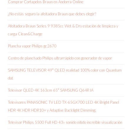
Comprar Cortapelos Braun en Andorra Online
¿No estás seguro la afeitadora Braun que debes elegir?
Afeitadora Braun Series 9 9385cc Wet & Dry estación de limpieza y
carga Clean&Charge
Plancha vapor Philips gc2670
Centro de planchado Philips ultrarrápido con generador de vapor
SAMSUNG TELEVISOR 49″ QLED realidad 100% color con Quantum
dot
Televisor QLED 4K 163cm 65″ SAMSUNG Q64R IA
Televisores PANASONIC TV LED TX-65GX700 LED 4K Bright Panel
HDR 4K HDR HDR10+ y Adaptive Backlight Dimming,
Televisor Philips 5500 Full HD 43» sonido nítido increíble visualización