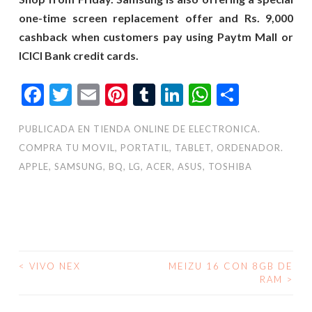
one-time screen replacement offer and Rs. 9,000
cashback when customers pay using Paytm Mall or
ICICI Bank credit cards.
Facebook
Twitter
Email
Pinterest
Tumblr
LinkedIn
WhatsAp
Compar
PUBLICADA EN
TIENDA ONLINE DE ELECTRONICA.
COMPRA TU MOVIL, PORTATIL, TABLET, ORDENADOR.
APPLE, SAMSUNG, BQ, LG, ACER, ASUS, TOSHIBA
<
VIVO NEX
MEIZU 16 CON 8GB DE
NAVEGACIÓN
RAM
>
DE