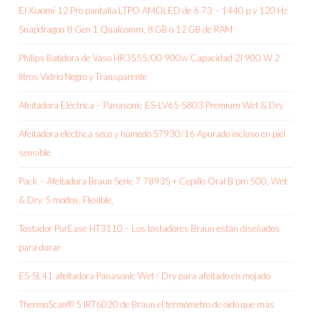
El Xiaomi 12 Pro pantalla LTPO AMOLED de 6.73 – 1440 p y 120 Hz
Snapdragon 8 Gen 1 Qualcomm, 8 GB o 12 GB de RAM
Philips Batidora de Vaso HR3555/00 900w Capacidad 2l 900 W 2
litros Vidrio Negro y Transparente
Afeitadora Eléctrica – Panasonic ES-LV65-S803 Premium Wet & Dry
Afeitadora eléctrica seco y húmedo S7930/16 Apurado incluso en piel
sensible
Pack – Afeitadora Braun Serie 7 7893S + Cepillo Oral B pro 500, Wet
& Dry, 5 modos, Flexible,
Tostador PurEase HT3110 – Los tostadores Braun están diseñados
para durar
ES-SL41 afeitadora Panasonic Wet / Dry para afeitado en mojado
ThermoScan® 5 IRT6020 de Braun el termómetro de oído que más