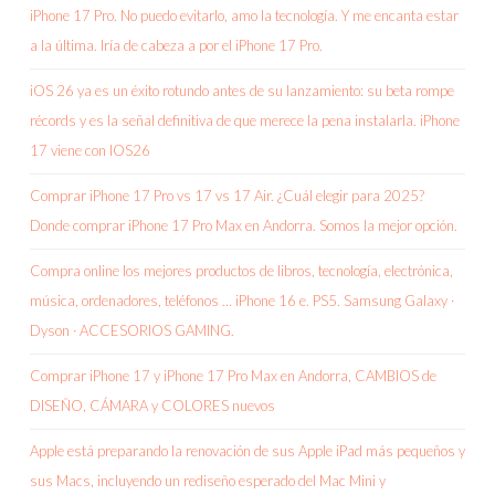
iPhone 17 Pro. No puedo evitarlo, amo la tecnología. Y me encanta estar
a la última. Iría de cabeza a por el iPhone 17 Pro.
iOS 26 ya es un éxito rotundo antes de su lanzamiento: su beta rompe
récords y es la señal definitiva de que merece la pena instalarla. iPhone
17 viene con IOS26
Comprar iPhone 17 Pro vs 17 vs 17 Air. ¿Cuál elegir para 2025?
Donde comprar iPhone 17 Pro Max en Andorra. Somos la mejor opción.
Compra online los mejores productos de libros, tecnología, electrónica,
música, ordenadores, teléfonos … iPhone 16 e. PS5. Samsung Galaxy ·
Dyson · ACCESORIOS GAMING.
Comprar iPhone 17 y iPhone 17 Pro Max en Andorra, CAMBIOS de
DISEÑO, CÁMARA y COLORES nuevos
Apple está preparando la renovación de sus Apple iPad más pequeños y
sus Macs, incluyendo un rediseño esperado del Mac Mini y