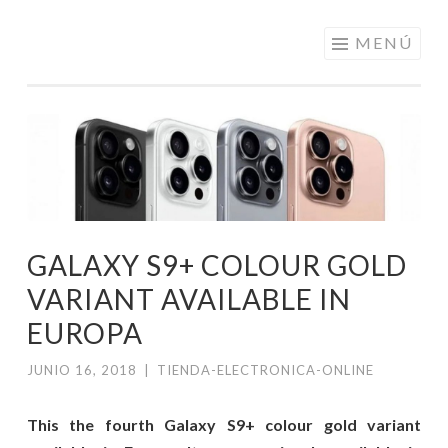
ELECTRÓNICA
Saltar
MENÚ
A LOS
al
MEJORES
contenido
PRECIOS DE
ANDORRA
GALAXY S9+ COLOUR GOLD
VARIANT AVAILABLE IN
EUROPA
JUNIO 16, 2018
|
TIENDA-ELECTRONICA-ONLINE
This the fourth Galaxy S9+ colour gold variant