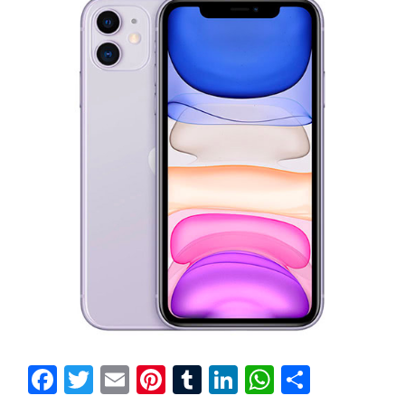
Facebook
Twitter
Email
Pinterest
Tumblr
LinkedIn
WhatsAp
Compar