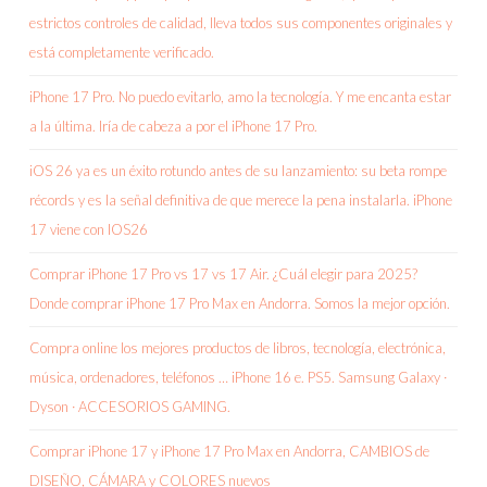
estrictos controles de calidad, lleva todos sus componentes originales y
está completamente verificado.
iPhone 17 Pro. No puedo evitarlo, amo la tecnología. Y me encanta estar
a la última. Iría de cabeza a por el iPhone 17 Pro.
iOS 26 ya es un éxito rotundo antes de su lanzamiento: su beta rompe
récords y es la señal definitiva de que merece la pena instalarla. iPhone
17 viene con IOS26
Comprar iPhone 17 Pro vs 17 vs 17 Air. ¿Cuál elegir para 2025?
Donde comprar iPhone 17 Pro Max en Andorra. Somos la mejor opción.
Compra online los mejores productos de libros, tecnología, electrónica,
música, ordenadores, teléfonos … iPhone 16 e. PS5. Samsung Galaxy ·
Dyson · ACCESORIOS GAMING.
Comprar iPhone 17 y iPhone 17 Pro Max en Andorra, CAMBIOS de
DISEÑO, CÁMARA y COLORES nuevos