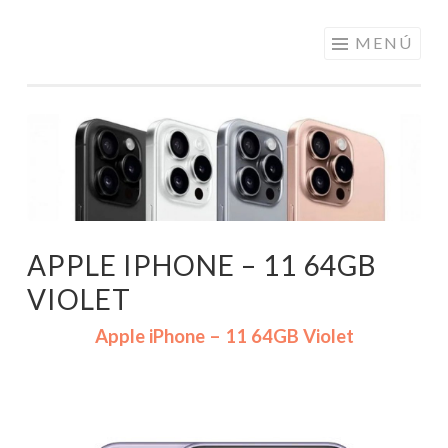
ELECTRÓNICA
Saltar
MENÚ
A LOS
al
MEJORES
contenido
PRECIOS DE
ANDORRA
APPLE IPHONE – 11 64GB
VIOLET
Apple iPhone – 11 64GB Violet