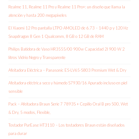
Realme 11, Realme 11 Pro y Realme 11 Pro+: un diseño que llama la
atención y hasta 200 megapíxeles
El Xiaomi 12 Pro pantalla LTPO AMOLED de 6.73 – 1440 p y 120 Hz
Snapdragon 8 Gen 1 Qualcomm, 8 GB o 12 GB de RAM
Philips Batidora de Vaso HR3555/00 900w Capacidad 2l 900 W 2
litros Vidrio Negro y Transparente
Afeitadora Eléctrica – Panasonic ES-LV65-S803 Premium Wet & Dry
Afeitadora eléctrica seco y húmedo S7930/16 Apurado incluso en piel
sensible
Pack – Afeitadora Braun Serie 7 7893S + Cepillo Oral B pro 500, Wet
& Dry, 5 modos, Flexible,
Tostador PurEase HT3110 – Los tostadores Braun están diseñados
para durar