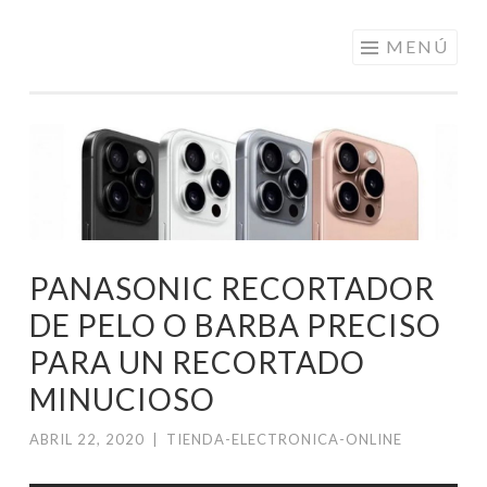
ELECTRÓNICA
Saltar
MENÚ
A LOS
al
MEJORES
contenido
PRECIOS DE
ANDORRA
PANASONIC RECORTADOR
DE PELO O BARBA PRECISO
PARA UN RECORTADO
MINUCIOSO
ABRIL 22, 2020
|
TIENDA-ELECTRONICA-ONLINE