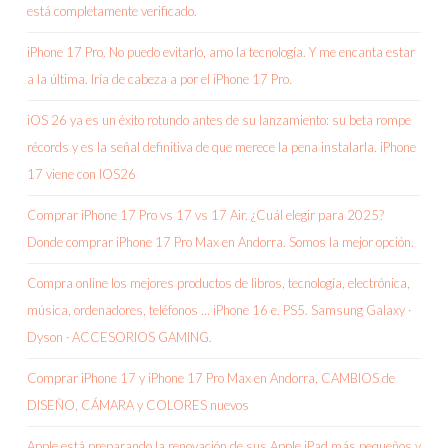
está completamente verificado.
iPhone 17 Pro. No puedo evitarlo, amo la tecnología. Y me encanta estar
a la última. Iría de cabeza a por el iPhone 17 Pro.
iOS 26 ya es un éxito rotundo antes de su lanzamiento: su beta rompe
récords y es la señal definitiva de que merece la pena instalarla. iPhone
17 viene con IOS26
Comprar iPhone 17 Pro vs 17 vs 17 Air. ¿Cuál elegir para 2025?
Donde comprar iPhone 17 Pro Max en Andorra. Somos la mejor opción.
Compra online los mejores productos de libros, tecnología, electrónica,
música, ordenadores, teléfonos … iPhone 16 e. PS5. Samsung Galaxy ·
Dyson · ACCESORIOS GAMING.
Comprar iPhone 17 y iPhone 17 Pro Max en Andorra, CAMBIOS de
DISEÑO, CÁMARA y COLORES nuevos
Apple está preparando la renovación de sus Apple iPad más pequeños y