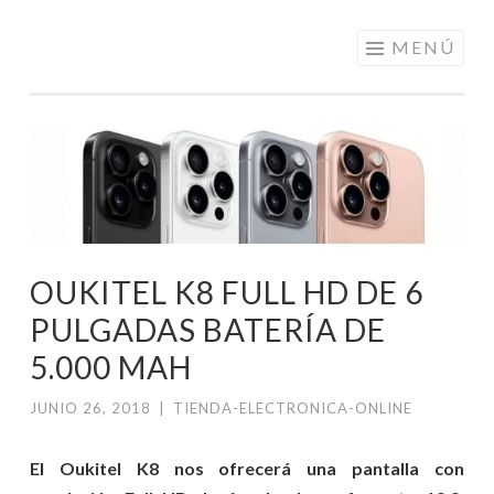
ELECTRÓNICA
Saltar
MENÚ
A LOS
al
MEJORES
contenido
PRECIOS DE
ANDORRA
OUKITEL K8 FULL HD DE 6
PULGADAS BATERÍA DE
5.000 MAH
JUNIO 26, 2018
|
TIENDA-ELECTRONICA-ONLINE
El Oukitel K8 nos ofrecerá una pantalla con