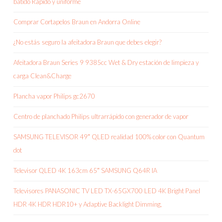
batido Rápido y uniforme
Comprar Cortapelos Braun en Andorra Online
¿No estás seguro la afeitadora Braun que debes elegir?
Afeitadora Braun Series 9 9385cc Wet & Dry estación de limpieza y
carga Clean&Charge
Plancha vapor Philips gc2670
Centro de planchado Philips ultrarrápido con generador de vapor
SAMSUNG TELEVISOR 49″ QLED realidad 100% color con Quantum
dot
Televisor QLED 4K 163cm 65″ SAMSUNG Q64R IA
Televisores PANASONIC TV LED TX-65GX700 LED 4K Bright Panel
HDR 4K HDR HDR10+ y Adaptive Backlight Dimming,