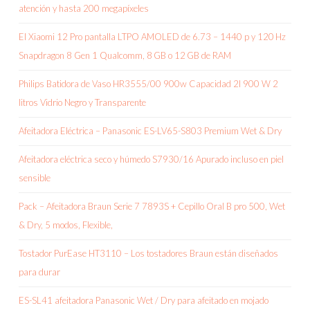
atención y hasta 200 megapíxeles
El Xiaomi 12 Pro pantalla LTPO AMOLED de 6.73 – 1440 p y 120 Hz
Snapdragon 8 Gen 1 Qualcomm, 8 GB o 12 GB de RAM
Philips Batidora de Vaso HR3555/00 900w Capacidad 2l 900 W 2
litros Vidrio Negro y Transparente
Afeitadora Eléctrica – Panasonic ES-LV65-S803 Premium Wet & Dry
Afeitadora eléctrica seco y húmedo S7930/16 Apurado incluso en piel
sensible
Pack – Afeitadora Braun Serie 7 7893S + Cepillo Oral B pro 500, Wet
& Dry, 5 modos, Flexible,
Tostador PurEase HT3110 – Los tostadores Braun están diseñados
para durar
ES-SL41 afeitadora Panasonic Wet / Dry para afeitado en mojado