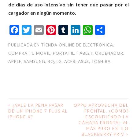
de días de uso intensivo sin tener que pasar por el
cargador en ningún momento.
Facebook
Twitter
Email
Pinterest
Tumblr
LinkedIn
WhatsAp
Compar
PUBLICADA EN
TIENDA ONLINE DE ELECTRONICA.
COMPRA TU MOVIL, PORTATIL, TABLET, ORDENADOR.
APPLE, SAMSUNG, BQ, LG, ACER, ASUS, TOSHIBA
<
¿VALE LA PENA PASAR
OPPO APROVECHA DEL
NAVEGACIÓN
DE UN IPHONE 7 PLUS AL
FRONTAL. ¿CÓMO?
IPHONE X?
ESCONDIENDO LA
DE
CÁMARA FRONTAL AL
MÁS PURO ESTILO
ENTRADAS
BLACKBERRY PRIV
>