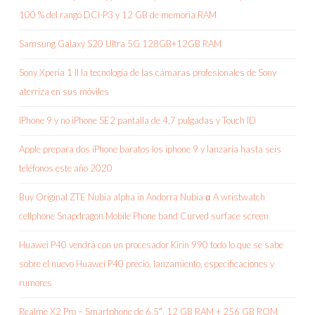
100 % del rango DCI-P3 y 12 GB de memoria RAM
Samsung Galaxy S20 Ultra 5G 128GB+12GB RAM
Sony Xperia 1 II la tecnología de las cámaras profesionales de Sony
aterriza en sus móviles
IPhone 9 y no iPhone SE2 pantalla de 4,7 pulgadas y Touch ID
Apple prepara dos iPhone baratos los iphone 9 y lanzaría hasta seis
teléfonos este año 2020
Buy Original ZTE Nubia alpha in Andorra Nubia α A wristwatch
cellphone Snapdragon Mobile Phone band Curved surface screen
Huawei P40 vendrá con un procesador Kirin 990 todo lo que se sabe
sobre el nuevo Huawei P40 precio, lanzamiento, especificaciones y
rumores
Realme X2 Pro – Smartphone de 6.5″, 12 GB RAM + 256 GB ROM