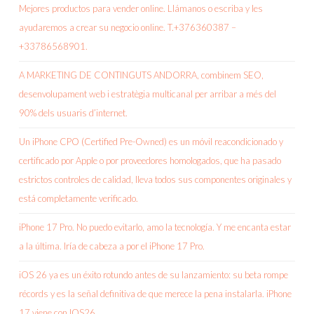
Mejores productos para vender online. Llámanos o escriba y les
ayudaremos a crear su negocio online. T.+376360387 –
+33786568901.
A MARKETING DE CONTINGUTS ANDORRA, combinem SEO,
desenvolupament web i estratègia multicanal per arribar a més del
90% dels usuaris d’internet.
Un iPhone CPO (Certified Pre-Owned) es un móvil reacondicionado y
certificado por Apple o por proveedores homologados, que ha pasado
estrictos controles de calidad, lleva todos sus componentes originales y
está completamente verificado.
iPhone 17 Pro. No puedo evitarlo, amo la tecnología. Y me encanta estar
a la última. Iría de cabeza a por el iPhone 17 Pro.
iOS 26 ya es un éxito rotundo antes de su lanzamiento: su beta rompe
récords y es la señal definitiva de que merece la pena instalarla. iPhone
17 viene con IOS26