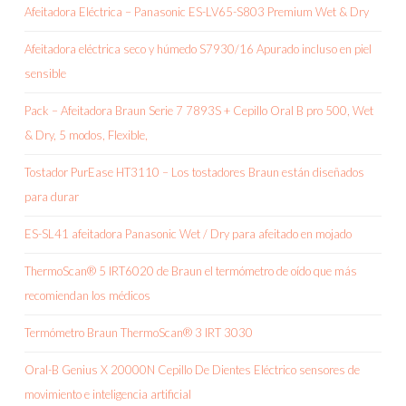
Afeitadora Eléctrica – Panasonic ES-LV65-S803 Premium Wet & Dry
Afeitadora eléctrica seco y húmedo S7930/16 Apurado incluso en piel
sensible
Pack – Afeitadora Braun Serie 7 7893S + Cepillo Oral B pro 500, Wet
& Dry, 5 modos, Flexible,
Tostador PurEase HT3110 – Los tostadores Braun están diseñados
para durar
ES-SL41 afeitadora Panasonic Wet / Dry para afeitado en mojado
ThermoScan® 5 IRT6020 de Braun el termómetro de oído que más
recomiendan los médicos
Termómetro Braun ThermoScan® 3 IRT 3030
Oral-B Genius X 20000N Cepillo De Dientes Eléctrico sensores de
movimiento e inteligencia artificial