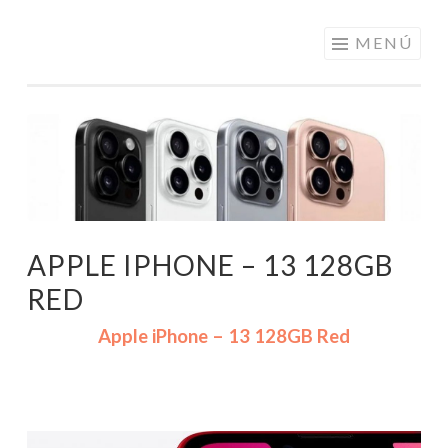
ELECTRÓNICA
Saltar
MENÚ
A LOS
al
MEJORES
contenido
PRECIOS DE
ANDORRA
APPLE IPHONE – 13 128GB
RED
Apple iPhone – 13 128GB Red