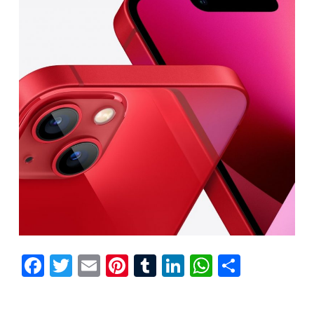
Facebook
Twitter
Email
Pinterest
Tumblr
LinkedIn
WhatsAp
Compar