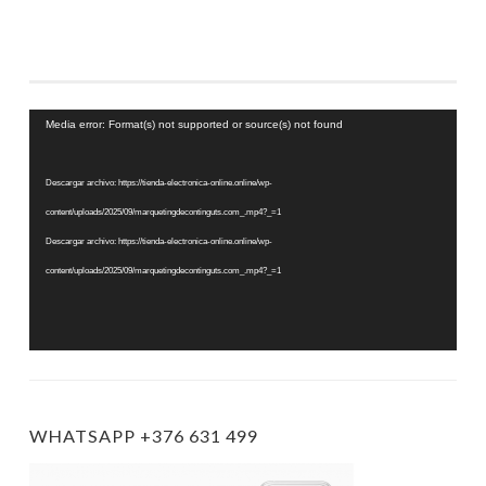
Reproductor
Media error: Format(s) not supported or source(s) not found
de
vídeo
Descargar archivo: https://tienda-electronica-online.online/wp-
content/uploads/2025/09/marquetingdecontinguts.com_.mp4?_=1
Descargar archivo: https://tienda-electronica-online.online/wp-
content/uploads/2025/09/marquetingdecontinguts.com_.mp4?_=1
WHATSAPP +376 631 499