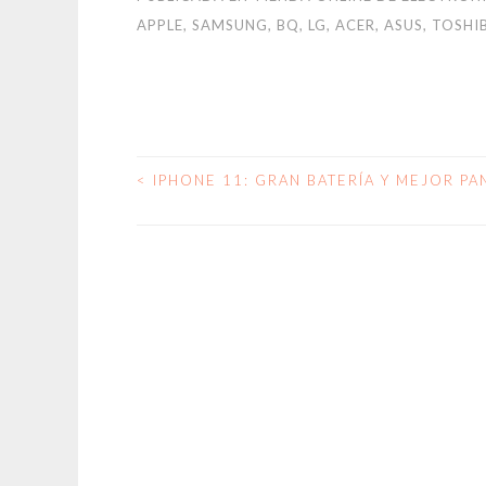
APPLE, SAMSUNG, BQ, LG, ACER, ASUS, TOSHI
<
IPHONE 11: GRAN BATERÍA Y MEJOR PA
NAVEGACIÓN
DE
ENTRADAS