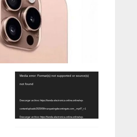
Reproductor
Media error: Format(s) not supported or source(s)
de
not found
vídeo
Descargar archivo: https://tienda-electronica-online.online/wp-
content/uploads/2025/09/marquetingdecontinguts.com_.mp4?_=1
Descargar archivo: https://tienda-electronica-online.online/wp-
content/uploads/2025/09/marquetingdecontinguts.com_.mp4?_=1