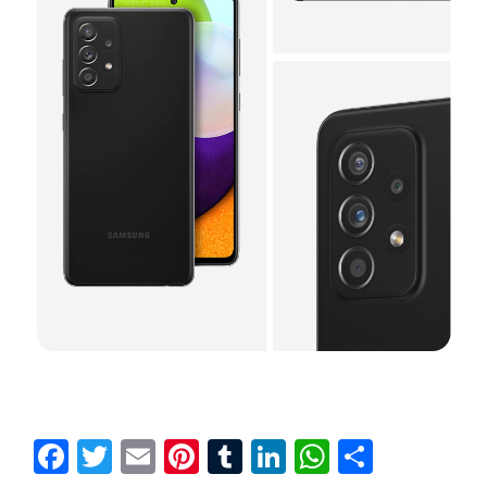
Facebook
Twitter
Email
Pinterest
Tumblr
LinkedIn
WhatsAp
Compar