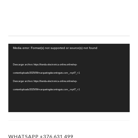
Reproductor
Media error: Format(s) not supported or source(s) not found
de
vídeo
Descargar archivo: https://tienda-electronica-online.online/wp-
content/uploads/2025/09/marquetingdecontinguts.com_.mp4?_=1
Descargar archivo: https://tienda-electronica-online.online/wp-
content/uploads/2025/09/marquetingdecontinguts.com_.mp4?_=1
WHATSAPP +376 631 499