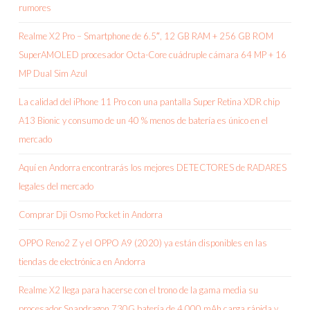
rumores
Realme X2 Pro – Smartphone de 6.5″, 12 GB RAM + 256 GB ROM
SuperAMOLED procesador Octa-Core cuádruple cámara 64 MP + 16
MP Dual Sim Azul
La calidad del iPhone 11 Pro con una pantalla Super Retina XDR chip
A13 Bionic y consumo de un 40 % menos de batería es único en el
mercado
Aquí en Andorra encontrarás los mejores DETECTORES de RADARES
legales del mercado
Comprar Dji Osmo Pocket in Andorra
OPPO Reno2 Z y el OPPO A9 (2020) ya están disponibles en las
tiendas de electrónica en Andorra
Realme X2 llega para hacerse con el trono de la gama media su
procesador Snapdragon 730G batería de 4.000 mAh carga rápida y