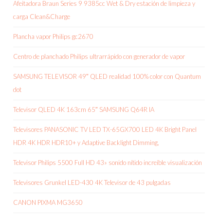
Afeitadora Braun Series 9 9385cc Wet & Dry estación de limpieza y
carga Clean&Charge
Plancha vapor Philips gc2670
Centro de planchado Philips ultrarrápido con generador de vapor
SAMSUNG TELEVISOR 49″ QLED realidad 100% color con Quantum
dot
Televisor QLED 4K 163cm 65″ SAMSUNG Q64R IA
Televisores PANASONIC TV LED TX-65GX700 LED 4K Bright Panel
HDR 4K HDR HDR10+ y Adaptive Backlight Dimming,
Televisor Philips 5500 Full HD 43» sonido nítido increíble visualización
Televisores Grunkel LED-430 4K Televisor de 43 pulgadas
CANON PIXMA MG3650