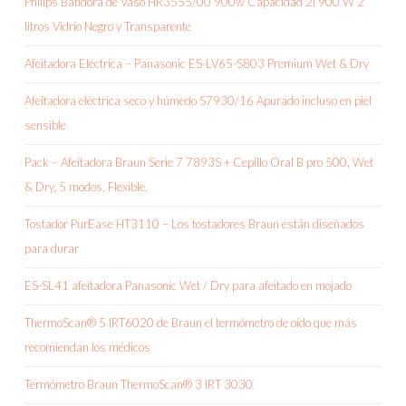
Philips Batidora de Vaso HR3555/00 900w Capacidad 2l 900 W 2
litros Vidrio Negro y Transparente
Afeitadora Eléctrica – Panasonic ES-LV65-S803 Premium Wet & Dry
Afeitadora eléctrica seco y húmedo S7930/16 Apurado incluso en piel
sensible
Pack – Afeitadora Braun Serie 7 7893S + Cepillo Oral B pro 500, Wet
& Dry, 5 modos, Flexible,
Tostador PurEase HT3110 – Los tostadores Braun están diseñados
para durar
ES-SL41 afeitadora Panasonic Wet / Dry para afeitado en mojado
ThermoScan® 5 IRT6020 de Braun el termómetro de oído que más
recomiendan los médicos
Termómetro Braun ThermoScan® 3 IRT 3030