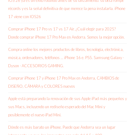
iOS 26 ya es un éxito rotundo antes de su lanzamiento: su beta rompe
récords y es la señal definitiva de que merece la pena instalarla. iPhone
17 viene con IOS26
Comprar iPhone 17 Pro vs 17 vs 17 Air. ¿Cuál elegir para 2025?
Donde comprar iPhone 17 Pro Max en Andorra. Somos la mejor opción.
Compra online los mejores productos de libros, tecnología, electrónica,
música, ordenadores, teléfonos … iPhone 16 e. PS5. Samsung Galaxy ·
Dyson · ACCESORIOS GAMING.
Comprar iPhone 17 y iPhone 17 Pro Max en Andorra, CAMBIOS de
DISEÑO, CÁMARA y COLORES nuevos
Apple está preparando la renovación de sus Apple iPad más pequeños y
sus Macs, incluyendo un rediseño esperado del Mac Mini y
posiblemente el nuevo iPad Mini.
Dónde es más barato un iPhone. Puede que Andorra sea un lugar