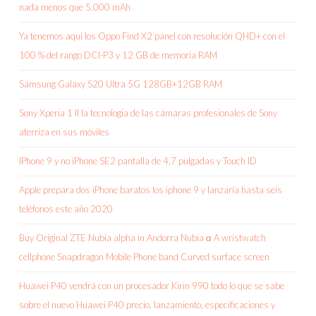
nada menos que 5.000 mAh
Ya tenemos aquí los Oppo Find X2 panel con resolución QHD+ con el
100 % del rango DCI-P3 y 12 GB de memoria RAM
Samsung Galaxy S20 Ultra 5G 128GB+12GB RAM
Sony Xperia 1 II la tecnología de las cámaras profesionales de Sony
aterriza en sus móviles
IPhone 9 y no iPhone SE2 pantalla de 4,7 pulgadas y Touch ID
Apple prepara dos iPhone baratos los iphone 9 y lanzaría hasta seis
teléfonos este año 2020
Buy Original ZTE Nubia alpha in Andorra Nubia α A wristwatch
cellphone Snapdragon Mobile Phone band Curved surface screen
Huawei P40 vendrá con un procesador Kirin 990 todo lo que se sabe
sobre el nuevo Huawei P40 precio, lanzamiento, especificaciones y