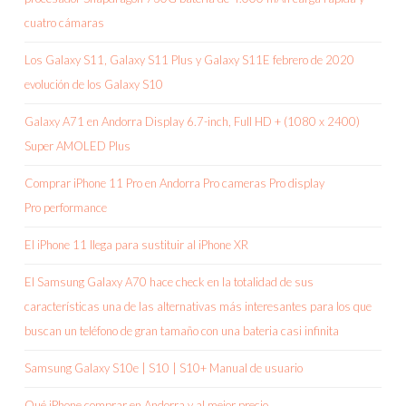
cuatro cámaras
Los Galaxy S11, Galaxy S11 Plus y Galaxy S11E febrero de 2020
evolución de los Galaxy S10
Galaxy A71 en Andorra Display 6.7-inch, Full HD + (1080 x 2400)
Super AMOLED Plus
Comprar iPhone 11 Pro en Andorra Pro cameras Pro display
Pro performance
El iPhone 11 llega para sustituir al iPhone XR
El Samsung Galaxy A70 hace check en la totalidad de sus
características una de las alternativas más interesantes para los que
buscan un teléfono de gran tamaño con una bateria casi infinita
Samsung Galaxy S10e | S10 | S10+ Manual de usuario
Qué iPhone comprar en Andorra y al mejor precio