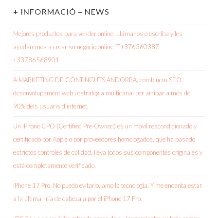
+ INFORMACIÓ – NEWS
Mejores productos para vender online. Llámanos o escriba y les
ayudaremos a crear su negocio online. T.+376360387 –
+33786568901.
A MARKETING DE CONTINGUTS ANDORRA, combinem SEO,
desenvolupament web i estratègia multicanal per arribar a més del
90% dels usuaris d’internet.
Un iPhone CPO (Certified Pre-Owned) es un móvil reacondicionado y
certificado por Apple o por proveedores homologados, que ha pasado
estrictos controles de calidad, lleva todos sus componentes originales y
está completamente verificado.
iPhone 17 Pro. No puedo evitarlo, amo la tecnología. Y me encanta estar
a la última. Iría de cabeza a por el iPhone 17 Pro.