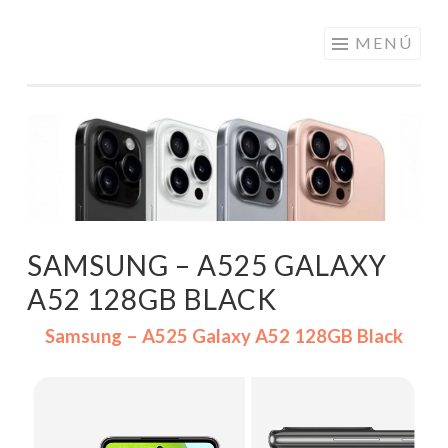
ELECTRÓNICA
Saltar
MENÚ
A LOS
al
MEJORES
contenido
PRECIOS DE
ANDORRA
SAMSUNG – A525 GALAXY
A52 128GB BLACK
Samsung – A525 Galaxy A52 128GB Black