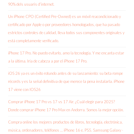
90% dels usuaris d’internet.
Un iPhone CPO (Certified Pre-Owned) es un móvil reacondicionado y
certificado por Apple o por proveedores homologados, que ha pasado
estrictos controles de calidad, lleva todos sus componentes originales y
está completamente verificado.
iPhone 17 Pro. No puedo evitarlo, amo la tecnología. Y me encanta estar
a la última. Iría de cabeza a por el iPhone 17 Pro.
iOS 26 ya es un éxito rotundo antes de su lanzamiento: su beta rompe
récords y es la señal definitiva de que merece la pena instalarla. iPhone
17 viene con IOS26
Comprar iPhone 17 Pro vs 17 vs 17 Air. ¿Cuál elegir para 2025?
Donde comprar iPhone 17 Pro Max en Andorra. Somos la mejor opción.
Compra online los mejores productos de libros, tecnología, electrónica,
música, ordenadores, teléfonos … iPhone 16 e. PS5. Samsung Galaxy ·