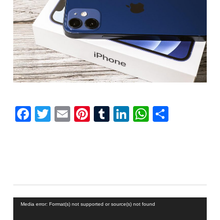
Facebook
Twitter
Email
Pinterest
Tumblr
LinkedIn
WhatsAp
Compar
Reproductor
Media error: Format(s) not supported or source(s) not found
de