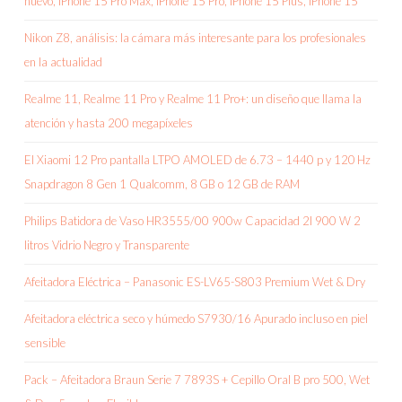
nuevo, iPhone 15 Pro Max, iPhone 15 Pro, iPhone 15 Plus, iPhone 15
Nikon Z8, análisis: la cámara más interesante para los profesionales
en la actualidad
Realme 11, Realme 11 Pro y Realme 11 Pro+: un diseño que llama la
atención y hasta 200 megapíxeles
El Xiaomi 12 Pro pantalla LTPO AMOLED de 6.73 – 1440 p y 120 Hz
Snapdragon 8 Gen 1 Qualcomm, 8 GB o 12 GB de RAM
Philips Batidora de Vaso HR3555/00 900w Capacidad 2l 900 W 2
litros Vidrio Negro y Transparente
Afeitadora Eléctrica – Panasonic ES-LV65-S803 Premium Wet & Dry
Afeitadora eléctrica seco y húmedo S7930/16 Apurado incluso en piel
sensible
Pack – Afeitadora Braun Serie 7 7893S + Cepillo Oral B pro 500, Wet