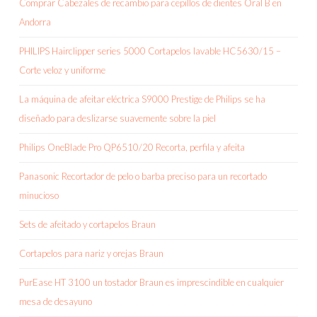
Comprar Cabezales de recambio para cepillos de dientes Oral B en
Andorra
PHILIPS Hairclipper series 5000 Cortapelos lavable HC5630/15 –
Corte veloz y uniforme
La máquina de afeitar eléctrica S9000 Prestige de Philips se ha
diseñado para deslizarse suavemente sobre la piel
Philips OneBlade Pro QP6510/20 Recorta, perfila y afeita
Panasonic Recortador de pelo o barba preciso para un recortado
minucioso
Sets de afeitado y cortapelos Braun
Cortapelos para nariz y orejas Braun
PurEase HT 3100 un tostador Braun es imprescindible en cualquier
mesa de desayuno