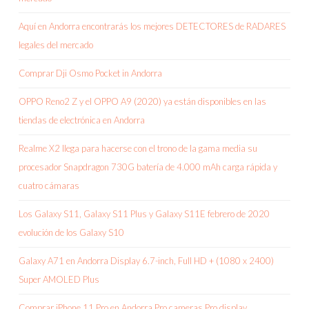
Aquí en Andorra encontrarás los mejores DETECTORES de RADARES
legales del mercado
Comprar Dji Osmo Pocket in Andorra
OPPO Reno2 Z y el OPPO A9 (2020) ya están disponibles en las
tiendas de electrónica en Andorra
Realme X2 llega para hacerse con el trono de la gama media su
procesador Snapdragon 730G batería de 4.000 mAh carga rápida y
cuatro cámaras
Los Galaxy S11, Galaxy S11 Plus y Galaxy S11E febrero de 2020
evolución de los Galaxy S10
Galaxy A71 en Andorra Display 6.7-inch, Full HD + (1080 x 2400)
Super AMOLED Plus
Comprar iPhone 11 Pro en Andorra Pro cameras Pro display