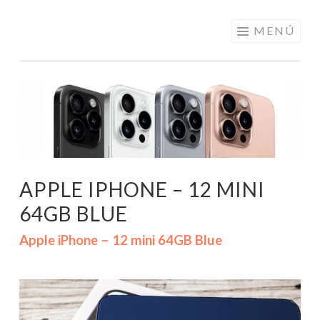
ELECTRÓNICA
Saltar
MENÚ
A LOS
al
MEJORES
contenido
PRECIOS DE
ANDORRA
APPLE IPHONE – 12 MINI
64GB BLUE
Apple iPhone – 12 mini 64GB Blue