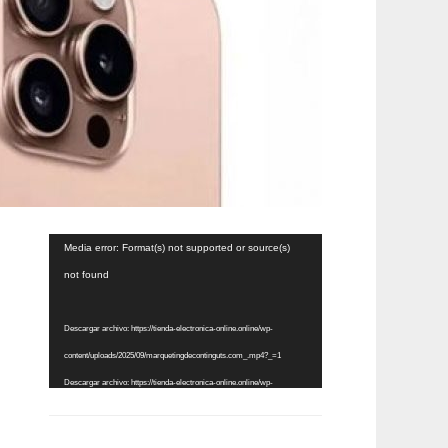
Reproductor
Media error: Format(s) not supported or source(s)
de
not found
vídeo
Descargar archivo: https://tienda-electronica-online.online/wp-
content/uploads/2025/09/marquetingdecontinguts.com_.mp4?_=1
Descargar archivo: https://tienda-electronica-online.online/wp-
content/uploads/2025/09/marquetingdecontinguts.com_.mp4?_=1