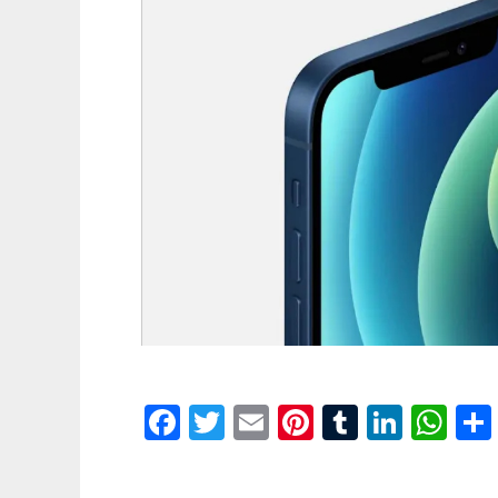
Facebook
Twitter
Email
Pinterest
Tumblr
Linke
Wh