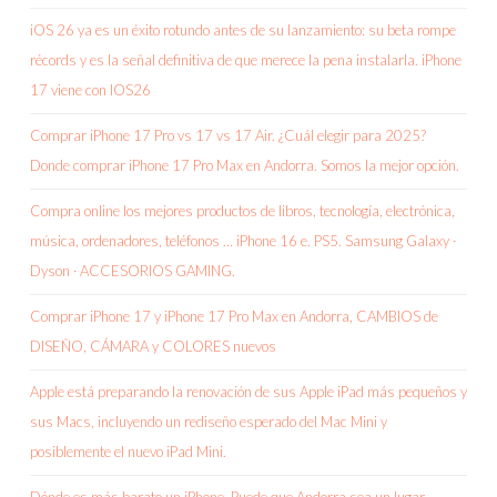
iOS 26 ya es un éxito rotundo antes de su lanzamiento: su beta rompe
récords y es la señal definitiva de que merece la pena instalarla. iPhone
17 viene con IOS26
Comprar iPhone 17 Pro vs 17 vs 17 Air. ¿Cuál elegir para 2025?
Donde comprar iPhone 17 Pro Max en Andorra. Somos la mejor opción.
Compra online los mejores productos de libros, tecnología, electrónica,
música, ordenadores, teléfonos … iPhone 16 e. PS5. Samsung Galaxy ·
Dyson · ACCESORIOS GAMING.
Comprar iPhone 17 y iPhone 17 Pro Max en Andorra, CAMBIOS de
DISEÑO, CÁMARA y COLORES nuevos
Apple está preparando la renovación de sus Apple iPad más pequeños y
sus Macs, incluyendo un rediseño esperado del Mac Mini y
posiblemente el nuevo iPad Mini.