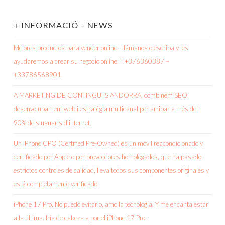
+ INFORMACIÓ – NEWS
Mejores productos para vender online. Llámanos o escriba y les
ayudaremos a crear su negocio online. T.+376360387 –
+33786568901.
A MARKETING DE CONTINGUTS ANDORRA, combinem SEO,
desenvolupament web i estratègia multicanal per arribar a més del
90% dels usuaris d’internet.
Un iPhone CPO (Certified Pre-Owned) es un móvil reacondicionado y
certificado por Apple o por proveedores homologados, que ha pasado
estrictos controles de calidad, lleva todos sus componentes originales y
está completamente verificado.
iPhone 17 Pro. No puedo evitarlo, amo la tecnología. Y me encanta estar
a la última. Iría de cabeza a por el iPhone 17 Pro.