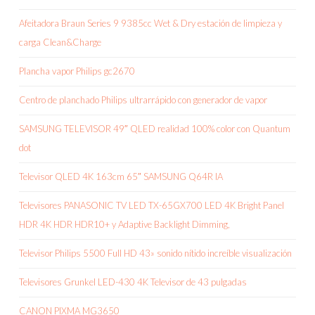
Afeitadora Braun Series 9 9385cc Wet & Dry estación de limpieza y
carga Clean&Charge
Plancha vapor Philips gc2670
Centro de planchado Philips ultrarrápido con generador de vapor
SAMSUNG TELEVISOR 49″ QLED realidad 100% color con Quantum
dot
Televisor QLED 4K 163cm 65″ SAMSUNG Q64R IA
Televisores PANASONIC TV LED TX-65GX700 LED 4K Bright Panel
HDR 4K HDR HDR10+ y Adaptive Backlight Dimming,
Televisor Philips 5500 Full HD 43» sonido nítido increíble visualización
Televisores Grunkel LED-430 4K Televisor de 43 pulgadas
CANON PIXMA MG3650