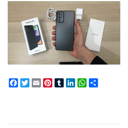
Facebook
Twitter
Email
Pinterest
Tumblr
LinkedIn
WhatsAp
Compar