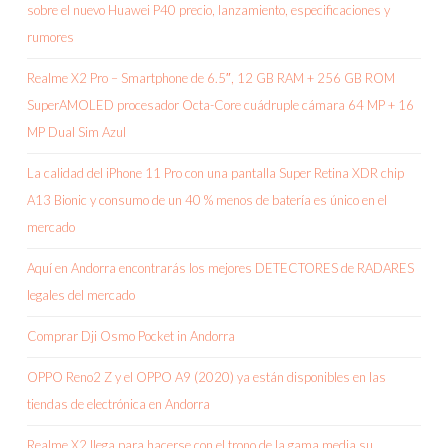
sobre el nuevo Huawei P40 precio, lanzamiento, especificaciones y
rumores
Realme X2 Pro – Smartphone de 6.5″, 12 GB RAM + 256 GB ROM
SuperAMOLED procesador Octa-Core cuádruple cámara 64 MP + 16
MP Dual Sim Azul
La calidad del iPhone 11 Pro con una pantalla Super Retina XDR chip
A13 Bionic y consumo de un 40 % menos de batería es único en el
mercado
Aquí en Andorra encontrarás los mejores DETECTORES de RADARES
legales del mercado
Comprar Dji Osmo Pocket in Andorra
OPPO Reno2 Z y el OPPO A9 (2020) ya están disponibles en las
tiendas de electrónica en Andorra
Realme X2 llega para hacerse con el trono de la gama media su