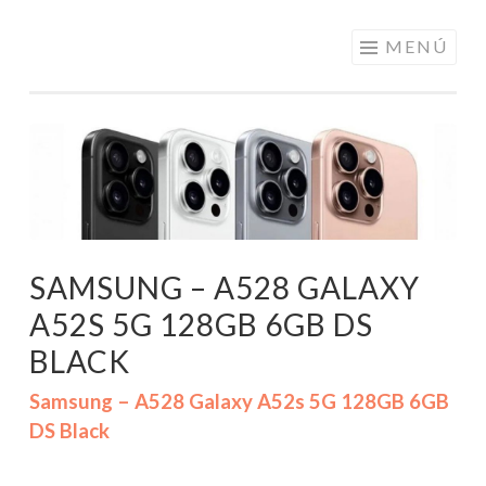
ELECTRÓNICA
Saltar
MENÚ
A LOS
al
MEJORES
contenido
PRECIOS DE
ANDORRA
SAMSUNG – A528 GALAXY
A52S 5G 128GB 6GB DS
BLACK
Samsung – A528 Galaxy A52s 5G 128GB 6GB
DS Black