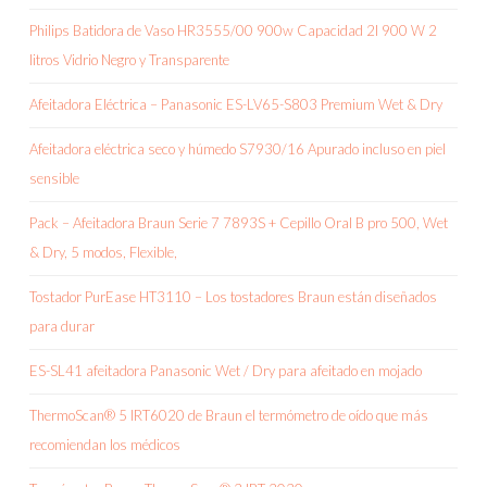
Philips Batidora de Vaso HR3555/00 900w Capacidad 2l 900 W 2
litros Vidrio Negro y Transparente
Afeitadora Eléctrica – Panasonic ES-LV65-S803 Premium Wet & Dry
Afeitadora eléctrica seco y húmedo S7930/16 Apurado incluso en piel
sensible
Pack – Afeitadora Braun Serie 7 7893S + Cepillo Oral B pro 500, Wet
& Dry, 5 modos, Flexible,
Tostador PurEase HT3110 – Los tostadores Braun están diseñados
para durar
ES-SL41 afeitadora Panasonic Wet / Dry para afeitado en mojado
ThermoScan® 5 IRT6020 de Braun el termómetro de oído que más
recomiendan los médicos