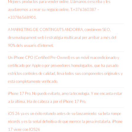
Mejores productos para vender online. Llámanos o escriba y les
ayudaremos a crear su negocio online. T.+376360387 –
+33786568901.
A MARKETING DE CONTINGUTS ANDORRA, combinem SEO,
desenvolupament web i estratègia multicanal per arribar a més del
90% dels usuaris d’internet.
Un iPhone CPO (Certified Pre-Owned) es un móvil reacondicionado y
certificado por Apple o por proveedores homologados, que ha pasado
estrictos controles de calidad, lleva todos sus componentes originales y
está completamente verificado.
iPhone 17 Pro. No puedo evitarlo, amo la tecnología. Y me encanta estar
a la última. Iría de cabeza a por el iPhone 17 Pro.
iOS 26 ya es un éxito rotundo antes de su lanzamiento: su beta rompe
récords y es la señal definitiva de que merece la pena instalarla. iPhone
17 viene con IOS26