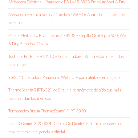
Afeitadora Eléctrica – Panasonic ES-LV65-S803 Premium Wet & Dry
Afeitadora eléctrica seco y húmedo S7930/16 Apurado incluso en piel
sensible
Pack – Afeitadora Braun Serie 7 7893S + Cepillo Oral B pro 500, Wet
& Dry, 5 modos, Flexible,
Tostador PurEase HT3110 – Los tostadores Braun están diseñados
para durar
ES-SL41 afeitadora Panasonic Wet / Dry para afeitado en mojado
ThermoScan® 5 IRT6020 de Braun el termómetro de oído que más
recomiendan los médicos
Termómetro Braun ThermoScan® 3 IRT 3030
Oral-B Genius X 20000N Cepillo De Dientes Eléctrico sensores de
movimiento e inteligencia artificial