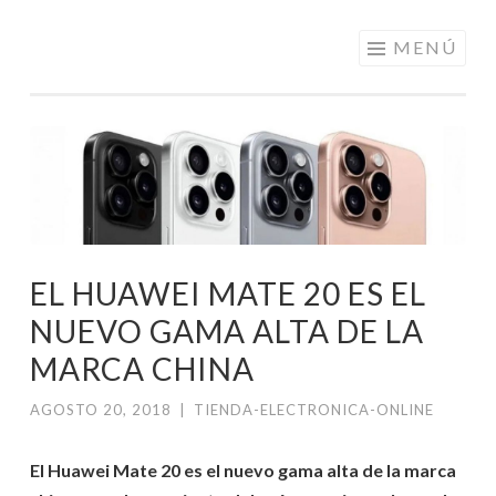
ELECTRÓNICA
Saltar
MENÚ
A LOS
al
MEJORES
contenido
PRECIOS DE
ANDORRA
EL HUAWEI MATE 20 ES EL
NUEVO GAMA ALTA DE LA
MARCA CHINA
AGOSTO 20, 2018
|
TIENDA-ELECTRONICA-ONLINE
El Huawei Mate 20 es el nuevo gama alta de la marca