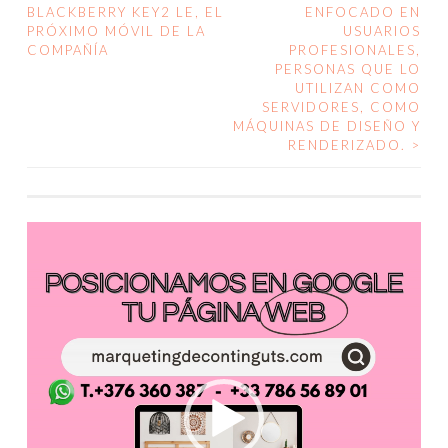
BLACKBERRY KEY2 LE, EL
ENFOCADO EN
DE
PRÓXIMO MÓVIL DE LA
USUARIOS
COMPAÑÍA
PROFESIONALES,
ENTRADAS
PERSONAS QUE LO
UTILIZAN COMO
SERVIDORES, COMO
MÁQUINAS DE DISEÑO Y
RENDERIZADO.
>
Reproductor
de
vídeo