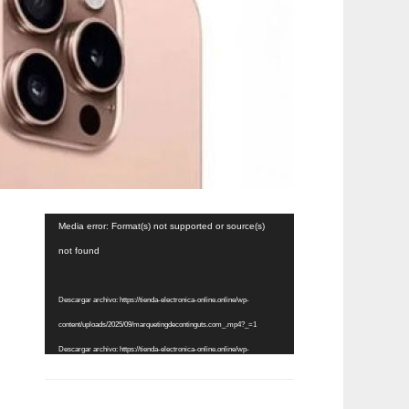
Reproductor
Media error: Format(s) not supported or source(s)
de
not found
vídeo
Descargar archivo: https://tienda-electronica-online.online/wp-
content/uploads/2025/09/marquetingdecontinguts.com_.mp4?_=1
Descargar archivo: https://tienda-electronica-online.online/wp-
content/uploads/2025/09/marquetingdecontinguts.com_.mp4?_=1