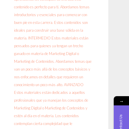
→
Contact Us