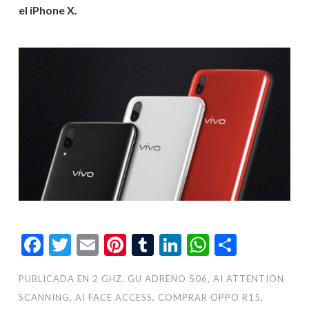
el iPhone X.
Facebook
Twitter
Email
Pinterest
Tumblr
LinkedIn
WhatsAp
Compar
PUBLICADA EN
2 GHZ. GU ADRENO 506
,
AI ATTENTION
SCANNING
,
AI FACE ACCESS
,
COMPRAR OPPO R15
,