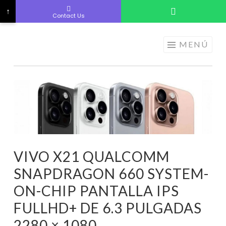
↑
Contact Us
ELECTRÓNICA
Saltar
MENÚ
A LOS
al
MEJORES
contenido
PRECIOS DE
ANDORRA
VIVO X21 QUALCOMM
SNAPDRAGON 660 SYSTEM-
ON-CHIP PANTALLA IPS
FULLHD+ DE 6.3 PULGADAS
2280 × 1080