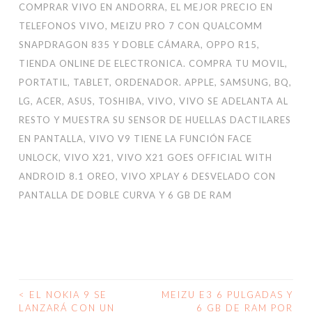
COMPRAR VIVO EN ANDORRA
,
EL MEJOR PRECIO EN
TELEFONOS VIVO
,
MEIZU PRO 7 CON QUALCOMM
SNAPDRAGON 835 Y DOBLE CÁMARA
,
OPPO R15
,
TIENDA ONLINE DE ELECTRONICA. COMPRA TU MOVIL,
PORTATIL, TABLET, ORDENADOR. APPLE, SAMSUNG, BQ,
LG, ACER, ASUS, TOSHIBA
,
VIVO
,
VIVO SE ADELANTA AL
RESTO Y MUESTRA SU SENSOR DE HUELLAS DACTILARES
EN PANTALLA
,
VIVO V9 TIENE LA FUNCIÓN FACE
UNLOCK
,
VIVO X21
,
VIVO X21 GOES OFFICIAL WITH
ANDROID 8.1 OREO
,
VIVO XPLAY 6 DESVELADO CON
PANTALLA DE DOBLE CURVA Y 6 GB DE RAM
<
EL NOKIA 9 SE
MEIZU E3 6 PULGADAS Y
NAVEGACIÓN
LANZARÁ CON UN
6 GB DE RAM POR