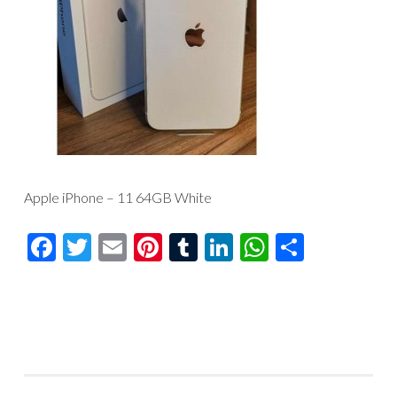
Apple iPhone – 11 64GB White
Facebook
Twitter
Email
Pinterest
Tumblr
LinkedIn
WhatsAp
Compar