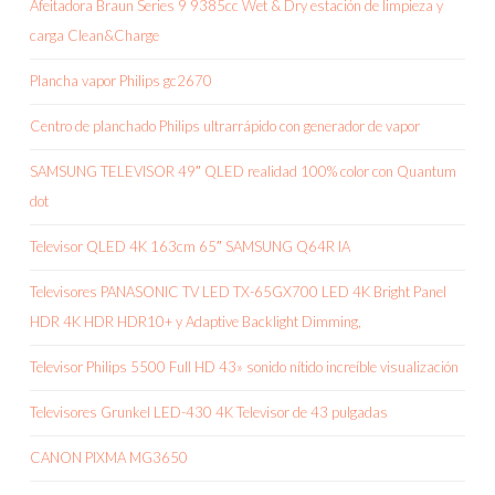
Afeitadora Braun Series 9 9385cc Wet & Dry estación de limpieza y
carga Clean&Charge
Plancha vapor Philips gc2670
Centro de planchado Philips ultrarrápido con generador de vapor
SAMSUNG TELEVISOR 49″ QLED realidad 100% color con Quantum
dot
Televisor QLED 4K 163cm 65″ SAMSUNG Q64R IA
Televisores PANASONIC TV LED TX-65GX700 LED 4K Bright Panel
HDR 4K HDR HDR10+ y Adaptive Backlight Dimming,
Televisor Philips 5500 Full HD 43» sonido nítido increíble visualización
Televisores Grunkel LED-430 4K Televisor de 43 pulgadas
CANON PIXMA MG3650