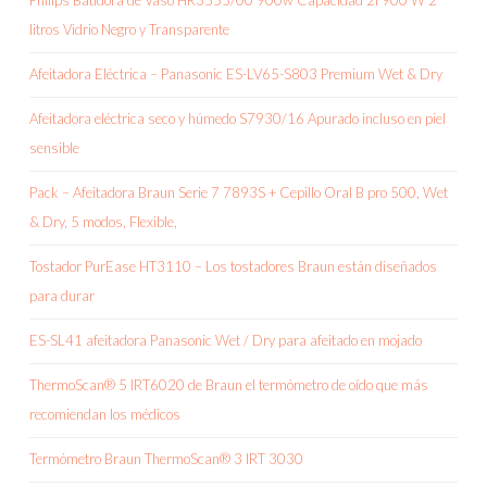
Philips Batidora de Vaso HR3555/00 900w Capacidad 2l 900 W 2
litros Vidrio Negro y Transparente
Afeitadora Eléctrica – Panasonic ES-LV65-S803 Premium Wet & Dry
Afeitadora eléctrica seco y húmedo S7930/16 Apurado incluso en piel
sensible
Pack – Afeitadora Braun Serie 7 7893S + Cepillo Oral B pro 500, Wet
& Dry, 5 modos, Flexible,
Tostador PurEase HT3110 – Los tostadores Braun están diseñados
para durar
ES-SL41 afeitadora Panasonic Wet / Dry para afeitado en mojado
ThermoScan® 5 IRT6020 de Braun el termómetro de oído que más
recomiendan los médicos
Termómetro Braun ThermoScan® 3 IRT 3030