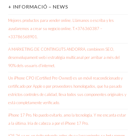
+ INFORMACIÓ – NEWS
Mejores productos para vender online. Llámanos o escriba y les
ayudaremos a crear su negocio online. T.+376360387 –
+33786568901.
A MARKETING DE CONTINGUTS ANDORRA, combinem SEO,
desenvolupament web i estratègia multicanal per arribar a més del
90% dels usuaris d’internet.
Un iPhone CPO (Certified Pre-Owned) es un móvil reacondicionado y
certificado por Apple o por proveedores homologados, que ha pasado
estrictos controles de calidad, lleva todos sus componentes originales y
está completamente verificado.
iPhone 17 Pro. No puedo evitarlo, amo la tecnología. Y me encanta estar
a la última. Iría de cabeza a por el iPhone 17 Pro.
iOS 26 ya es un éxito rotundo antes de su lanzamiento: su beta rompe