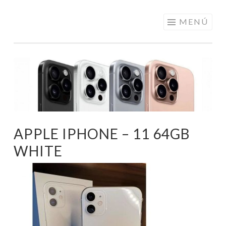
ELECTRÓNICA
Saltar
MENÚ
A LOS
al
MEJORES
contenido
PRECIOS DE
ANDORRA
APPLE IPHONE – 11 64GB
WHITE