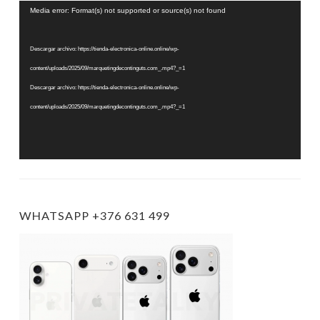
Reproductor
Media error: Format(s) not supported or source(s) not found
de
vídeo
Descargar archivo: https://tienda-electronica-online.online/wp-
content/uploads/2025/09/marquetingdecontinguts.com_.mp4?_=1
Descargar archivo: https://tienda-electronica-online.online/wp-
content/uploads/2025/09/marquetingdecontinguts.com_.mp4?_=1
WHATSAPP +376 631 499