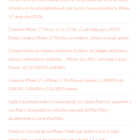
récords y es la señal definitiva de que merece la pena instalarla. iPhone
17 viene con IOS26
Comprar iPhone 17 Pro vs 17 vs 17 Air. ¿Cuál elegir para 2025?
Donde comprar iPhone 17 Pro Max en Andorra. Somos la mejor opción.
Compra online los mejores productos de libros, tecnología, electrónica,
música, ordenadores, teléfonos … iPhone 16 e. PS5. Samsung Galaxy ·
Dyson · ACCESORIOS GAMING.
Comprar iPhone 17 y iPhone 17 Pro Max en Andorra, CAMBIOS de
DISEÑO, CÁMARA y COLORES nuevos
Apple está preparando la renovación de sus Apple iPad más pequeños y
sus Macs, incluyendo un rediseño esperado del Mac Mini y
posiblemente el nuevo iPad Mini.
Dónde es más barato un iPhone. Puede que Andorra sea un lugar
interesante, ya que, los impuestos son solo del 4,5 x 100