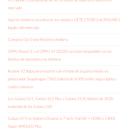
A13 Bionic y consumo de un 40 % menos de batería es único en el
mercado
Aquí en Andorra encontrarás los mejores DETECTORES de RADARES
legales del mercado
Comprar Dji Osmo Pocket in Andorra
OPPO Reno2 Z y el OPPO A9 (2020) ya están disponibles en las
tiendas de electrónica en Andorra
Realme X2 llega para hacerse con el trono de la gama media su
procesador Snapdragon 730G batería de 4.000 mAh carga rápida y
cuatro cámaras
Los Galaxy S11, Galaxy S11 Plus y Galaxy S11E febrero de 2020
evolución de los Galaxy S10
Galaxy A71 en Andorra Display 6.7-inch, Full HD + (1080 x 2400)
Super AMOLED Plus