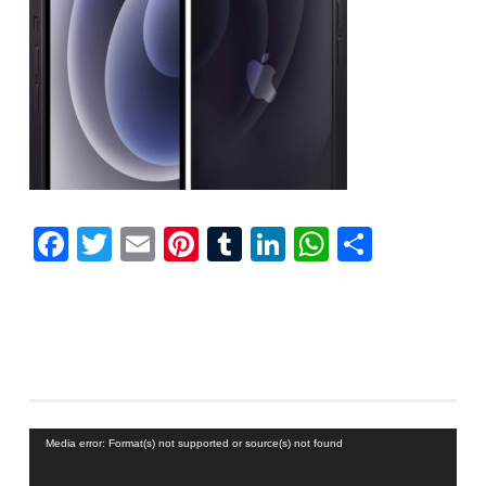
Facebook
Twitter
Email
Pinterest
Tumblr
LinkedIn
WhatsAp
Compar
Reproductor
Media error: Format(s) not supported or source(s) not found
de