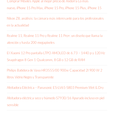
Comprar Móviles Apple al mejor precio de Andorra Lo más
nuevo, iPhone 15 Pro Max, iPhone 15 Pro, iPhone 15 Plus, iPhone 15
Nikon Z8, análisis: la cámara más interesante para los profesionales
en la actualidad
Realme 11, Realme 11 Pro y Realme 11 Pro+: un diseño que llama la
atención y hasta 200 megapíxeles
El Xiaomi 12 Pro pantalla LTPO AMOLED de 6.73 – 1440 p y 120 Hz
Snapdragon 8 Gen 1 Qualcomm, 8 GB o 12 GB de RAM
Philips Batidora de Vaso HR3555/00 900w Capacidad 2l 900 W 2
litros Vidrio Negro y Transparente
Afeitadora Eléctrica – Panasonic ES-LV65-S803 Premium Wet & Dry
Afeitadora eléctrica seco y húmedo S7930/16 Apurado incluso en piel
sensible