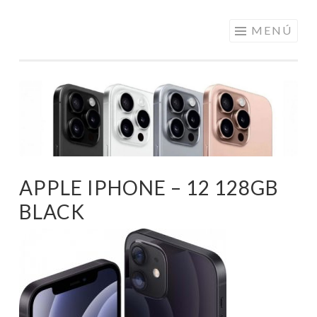
ELECTRÓNICA
Saltar
MENÚ
A LOS
al
MEJORES
contenido
PRECIOS DE
ANDORRA
APPLE IPHONE – 12 128GB
BLACK