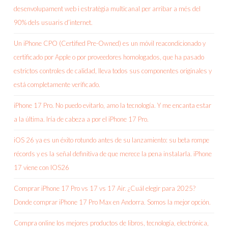
desenvolupament web i estratègia multicanal per arribar a més del
90% dels usuaris d’internet.
Un iPhone CPO (Certified Pre-Owned) es un móvil reacondicionado y
certificado por Apple o por proveedores homologados, que ha pasado
estrictos controles de calidad, lleva todos sus componentes originales y
está completamente verificado.
iPhone 17 Pro. No puedo evitarlo, amo la tecnología. Y me encanta estar
a la última. Iría de cabeza a por el iPhone 17 Pro.
iOS 26 ya es un éxito rotundo antes de su lanzamiento: su beta rompe
récords y es la señal definitiva de que merece la pena instalarla. iPhone
17 viene con IOS26
Comprar iPhone 17 Pro vs 17 vs 17 Air. ¿Cuál elegir para 2025?
Donde comprar iPhone 17 Pro Max en Andorra. Somos la mejor opción.
Compra online los mejores productos de libros, tecnología, electrónica,