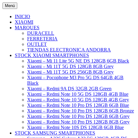
Saltar
Menú
al
¿Estás buscando la mejor tienda de
ELECTRÓNICA A LOS
contenido
INICIO
electrónica de Andorra o de España?
XIAOMI
MEJORES PRECIOS DE
MARQUES
Calidad, novedades y experiencia. En
DURACELL
ANDORRA
nuestra tienda online podrás comprar los
FERRETERIA
OUTLET
mejores productos de electrónica,
TIENDAS ELECTRONICA ANDORRA
informática y tecnología al mejor precio.
STOCK XIAOMI SMARTPHONES
Xiaomi – Mi 11 Lite 5G NE DS 128GB 6GB Black
Tecnología, Electrónica e Informática a los
Xiaomi – Mi 11T 5G DS 128GB 8GB Grey
mejores precios de Andorra. Entrega en
Xiaomi – Mi 11T 5G DS 256GB 8GB Grey
Xiaomi – Pocophone M3 Pro 5G DS 64GB 4GB
24 horas, compara precios y descubrirás
Black
por qué somos líderes en Internet.
Xiaomi – Redmi 9A DS 32GB 2GB Green
Xiaomi – Redmi Note 10 5G DS 128GB 4GB Blue
Aprovecha nuestras ofertas y
Xiaomi – Redmi Note 10 5G DS 128GB 4GB Grey
promociones. PHILIPS SONY
Xiaomi – Redmi Note 10 Pro DS 128GB 6GB Blue
Xiaomi – Redmi Note 10 Pro DS 128GB 6GB Bronze
PANASONIC BRAUN ORAL «B»
Xiaomi – Redmi Note 10 Pro DS 128GB 6GB Grey
De’Longhi TM Electron SAMSUNG TV &
Xiaomi – Redmi Note 10 Pro DS 128GB 8GB Grey
Xiaomi – Redmi Note 10S DS 128GB 6GB Blue
VIDEO DENVER YAMAHA HI-FI
STOCK SAMSUNG SMARTPHONES
MAXELL Batteries – Auriculares