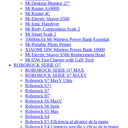
Mi Desktop Monitor 27″
Mi Router Ax9000
Mi Router 4C
Mi Electric Shaver S500
Mi Ionic Hairdryer
Mi Body Composition Scale 2
Mi Smart Scale 2
10000mAh Mi Wireless Power Bank Essential
Mi Portable Photo Printer
XIAOMI 10W Wireless Power Bank 10000
Mi Electric Shaver S500 Replacement Head
Mi 65W Fast Charger with GaN Tech
ROBOROCK SERIE Q7
ROBOROCK SERIE Q7 MAX
ROBOROCK SERIE S7 MAXV
Roborock S7 MaxV Ultra
Roborock S7+
Roborock S7
Roborock H7
Roborock S6 MaxV
Roborock S6 Serie
Roborock S5 Max
Roborock S4
Roborock E5 Eficiencia al alcance de la mano
Roborock E4 Limpieza sencilla y eficaz de tu hogar