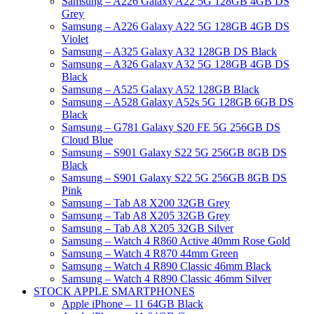
Samsung – A226 Galaxy A22 5G 128GB 4GB DS
Grey
DURACELL MOTOROLA Telephony
Samsung – A226 Galaxy A22 5G 128GB 4GB DS
PARLUX Secadores Professionals CANON
Violet
Samsung – A325 Galaxy A32 128GB DS Black
Consumibles Impresoras HP Consumibles
Samsung – A326 Galaxy A32 5G 128GB 4GB DS
Impresoras ACCESORIOS Telefonía
Black
Samsung – A525 Galaxy A52 128GB Black
GRUNKEL Skullcandy KENWOOD
Samsung – A528 Galaxy A52s 5G 128GB 6GB DS
Electrónica e informática. Smartphones,
Black
Samsung – G781 Galaxy S20 FE 5G 256GB DS
tablets, televisores, gps. Precios de
Cloud Blue
Andorra – Electronica Andorra DJI
Samsung – S901 Galaxy S22 5G 256GB 8GB DS
Black
OSMIO – DJI ACTION CAM
Samsung – S901 Galaxy S22 5G 256GB 8GB DS
Pink
Samsung – Tab A8 X200 32GB Grey
Samsung – Tab A8 X205 32GB Grey
Samsung – Tab A8 X205 32GB Silver
Samsung – Watch 4 R860 Active 40mm Rose Gold
Samsung – Watch 4 R870 44mm Green
Samsung – Watch 4 R890 Classic 46mm Black
Samsung – Watch 4 R890 Classic 46mm Silver
STOCK APPLE SMARTPHONES
Apple iPhone – 11 64GB Black