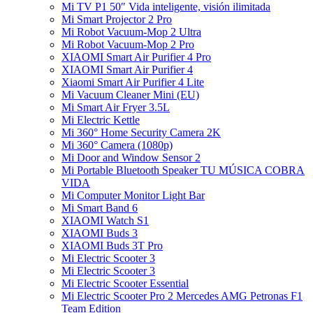
Mi TV P1 50″ Vida inteligente, visión ilimitada
Mi Smart Projector 2 Pro
Mi Robot Vacuum-Mop 2 Ultra
Mi Robot Vacuum-Mop 2 Pro
XIAOMI Smart Air Purifier 4 Pro
XIAOMI Smart Air Purifier 4
Xiaomi Smart Air Purifier 4 Lite
Mi Vacuum Cleaner Mini (EU)
Mi Smart Air Fryer 3.5L
Mi Electric Kettle
Mi 360° Home Security Camera 2K
Mi 360° Camera (1080p)
Mi Door and Window Sensor 2
Mi Portable Bluetooth Speaker TU MÚSICA COBRA
VIDA
Mi Computer Monitor Light Bar
Mi Smart Band 6
XIAOMI Watch S1
XIAOMI Buds 3
XIAOMI Buds 3T Pro
Mi Electric Scooter 3
Mi Electric Scooter 3
Mi Electric Scooter Essential
Mi Electric Scooter Pro 2 Mercedes AMG Petronas F1
Team Edition