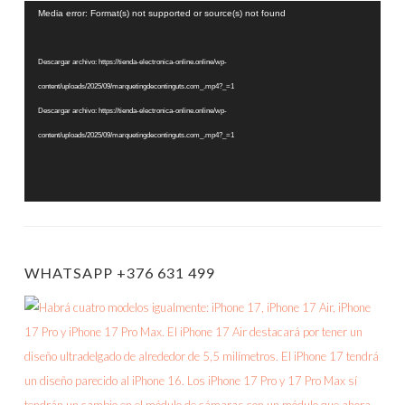
Reproductor
Media error: Format(s) not supported or source(s) not found
de
vídeo
Descargar archivo: https://tienda-electronica-online.online/wp-
content/uploads/2025/09/marquetingdecontinguts.com_.mp4?_=1
Descargar archivo: https://tienda-electronica-online.online/wp-
content/uploads/2025/09/marquetingdecontinguts.com_.mp4?_=1
WHATSAPP +376 631 499