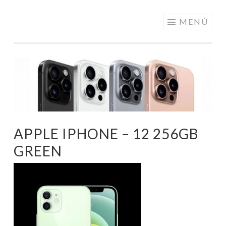
ELECTRÓNICA
Saltar
MENÚ
A LOS
al
MEJORES
contenido
PRECIOS DE
ANDORRA
APPLE IPHONE – 12 256GB
GREEN