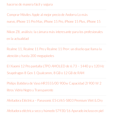
hacerse de manera fácil y segura
Comprar Móviles Apple al mejor precio de Andorra Lo más
nuevo, iPhone 15 Pro Max, iPhone 15 Pro, iPhone 15 Plus, iPhone 15
Nikon Z8, análisis: la cámara más interesante para los profesionales
en la actualidad
Realme 11, Realme 11 Pro y Realme 11 Pro+: un diseño que llama la
atención y hasta 200 megapíxeles
El Xiaomi 12 Pro pantalla LTPO AMOLED de 6.73 – 1440 p y 120 Hz
Snapdragon 8 Gen 1 Qualcomm, 8 GB o 12 GB de RAM
Philips Batidora de Vaso HR3555/00 900w Capacidad 2l 900 W 2
litros Vidrio Negro y Transparente
Afeitadora Eléctrica – Panasonic ES-LV65-S803 Premium Wet & Dry
Afeitadora eléctrica seco y húmedo S7930/16 Apurado incluso en piel