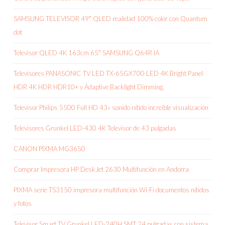
SAMSUNG TELEVISOR 49″ QLED realidad 100% color con Quantum
dot
Televisor QLED 4K 163cm 65″ SAMSUNG Q64R IA
Televisores PANASONIC TV LED TX-65GX700 LED 4K Bright Panel
HDR 4K HDR HDR10+ y Adaptive Backlight Dimming,
Televisor Philips 5500 Full HD 43» sonido nítido increíble visualización
Televisores Grunkel LED-430 4K Televisor de 43 pulgadas
CANON PIXMA MG3650
Comprar Impresora HP DeskJet 2630 Multifunción en Andorra
PIXMA serie TS3150 impresora multifunción Wi-Fi documentos nítidos
y fotos
Televisor Smart TV Grunkel LED-240H SMT 24 pulgadas con sistema