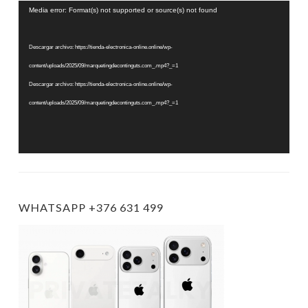
Reproductor
Media error: Format(s) not supported or source(s) not found
de
vídeo
Descargar archivo: https://tienda-electronica-online.online/wp-
content/uploads/2025/09/marquetingdecontinguts.com_.mp4?_=1
Descargar archivo: https://tienda-electronica-online.online/wp-
content/uploads/2025/09/marquetingdecontinguts.com_.mp4?_=1
WHATSAPP +376 631 499