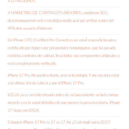
+33786568901.
A MARKETING DE CONTINGUTS ANDORRA, combinem SEO,
desenvolupament web i estratègia multicanal per arribar a més del
90% dels usuaris d’internet.
Un iPhone CPO (Certified Pre-Owned) es un móvil reacondicionado y
certificado por Apple o por proveedores homologados, que ha pasado
estrictos controles de calidad, lleva todos sus componentes originales y
está completamente verificado.
iPhone 17 Pro. No puedo evitarlo, amo la tecnología. Y me encanta estar
a la última. Iría de cabeza a por el iPhone 17 Pro.
iOS 26 ya es un éxito rotundo antes de su lanzamiento: su beta rompe
récords y es la señal definitiva de que merece la pena instalarla. iPhone
17 viene con IOS26
Comprar iPhone 17 Pro vs 17 vs 17 Air. ¿Cuál elegir para 2025?