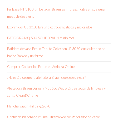
PurEase HT 3100 un tostador Braun es imprescindible en cualquier
mesa de desayuno
Exprimidor CJ 3050 Braun electrodomésticos y mejorados
BATIDORA MQ 500 SOUP BRAUN Minipimer
Batidora de vaso Braun Tribute Collection JB 3060 cualquier tipo de
batido Rápido y uniforme
Comprar Cortapelos Braun en Andorra Online
¿No estás seguro la afeitadora Braun que debes elegir?
Afeitadora Braun Series 9 9385cc Wet & Dry estación de limpieza y
carga Clean&Charge
Plancha vapor Philips gc2670
Centro de planchado Philips ultrarrápido con generador de vapor