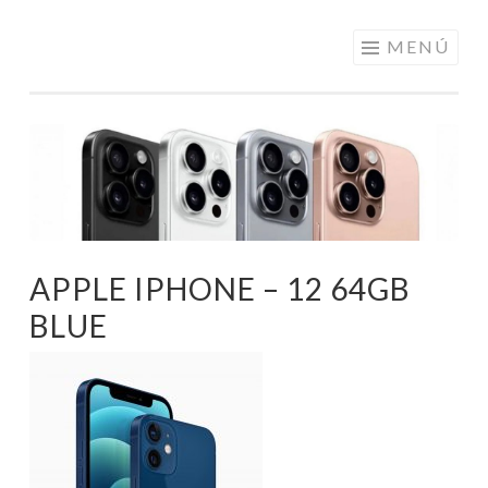
ELECTRÓNICA
Saltar
MENÚ
A LOS
al
MEJORES
contenido
PRECIOS DE
ANDORRA
APPLE IPHONE – 12 64GB
BLUE