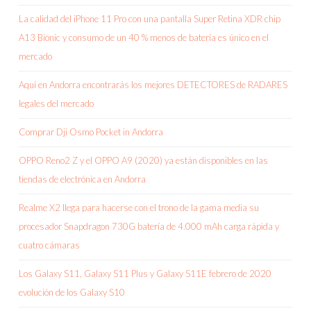
La calidad del iPhone 11 Pro con una pantalla Super Retina XDR chip
A13 Bionic y consumo de un 40 % menos de batería es único en el
mercado
Aquí en Andorra encontrarás los mejores DETECTORES de RADARES
legales del mercado
Comprar Dji Osmo Pocket in Andorra
OPPO Reno2 Z y el OPPO A9 (2020) ya están disponibles en las
tiendas de electrónica en Andorra
Realme X2 llega para hacerse con el trono de la gama media su
procesador Snapdragon 730G batería de 4.000 mAh carga rápida y
cuatro cámaras
Los Galaxy S11, Galaxy S11 Plus y Galaxy S11E febrero de 2020
evolución de los Galaxy S10