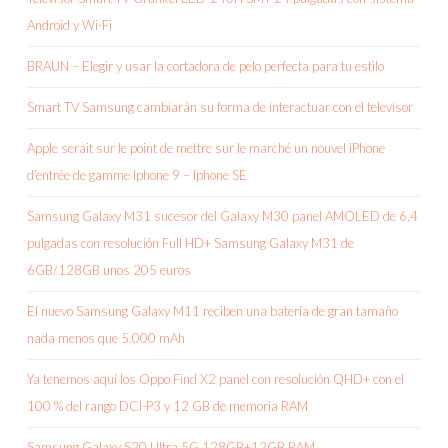
Android y Wi-Fi
BRAUN – Elegir y usar la cortadora de pelo perfecta para tu estilo
Smart TV Samsung cambiarán su forma de interactuar con el televisor
Apple serait sur le point de mettre sur le marché un nouvel iPhone
d’entrée de gamme Iphone 9 – Iphone SE
Samsung Galaxy M31 sucesor del Galaxy M30 panel AMOLED de 6,4
pulgadas con resolución Full HD+ Samsung Galaxy M31 de
6GB/128GB unos 205 euros
El nuevo Samsung Galaxy M11 reciben una batería de gran tamaño
nada menos que 5.000 mAh
Ya tenemos aquí los Oppo Find X2 panel con resolución QHD+ con el
100 % del rango DCI-P3 y 12 GB de memoria RAM
Samsung Galaxy S20 Ultra 5G 128GB+12GB RAM