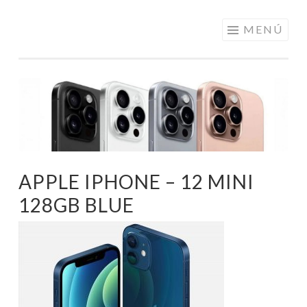
ELECTRÓNICA
Saltar
MENÚ
A LOS
al
MEJORES
contenido
PRECIOS DE
ANDORRA
APPLE IPHONE – 12 MINI
128GB BLUE