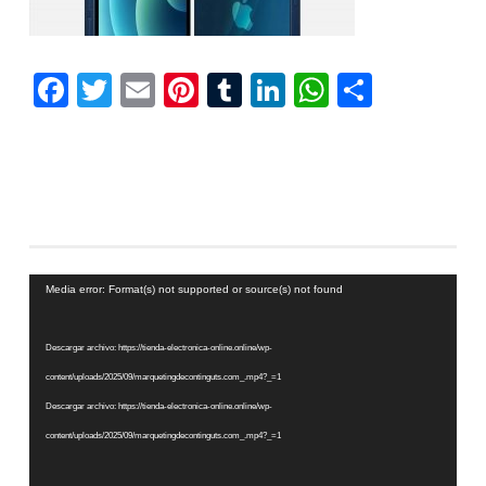
Facebook
Twitter
Email
Pinterest
Tumblr
LinkedIn
WhatsAp
Compar
Reproductor
Media error: Format(s) not supported or source(s) not found
de
vídeo
Descargar archivo: https://tienda-electronica-online.online/wp-
content/uploads/2025/09/marquetingdecontinguts.com_.mp4?_=1
Descargar archivo: https://tienda-electronica-online.online/wp-
content/uploads/2025/09/marquetingdecontinguts.com_.mp4?_=1