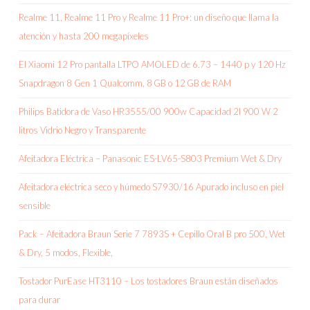
Realme 11, Realme 11 Pro y Realme 11 Pro+: un diseño que llama la
atención y hasta 200 megapíxeles
El Xiaomi 12 Pro pantalla LTPO AMOLED de 6.73 – 1440 p y 120 Hz
Snapdragon 8 Gen 1 Qualcomm, 8 GB o 12 GB de RAM
Philips Batidora de Vaso HR3555/00 900w Capacidad 2l 900 W 2
litros Vidrio Negro y Transparente
Afeitadora Eléctrica – Panasonic ES-LV65-S803 Premium Wet & Dry
Afeitadora eléctrica seco y húmedo S7930/16 Apurado incluso en piel
sensible
Pack – Afeitadora Braun Serie 7 7893S + Cepillo Oral B pro 500, Wet
& Dry, 5 modos, Flexible,
Tostador PurEase HT3110 – Los tostadores Braun están diseñados
para durar