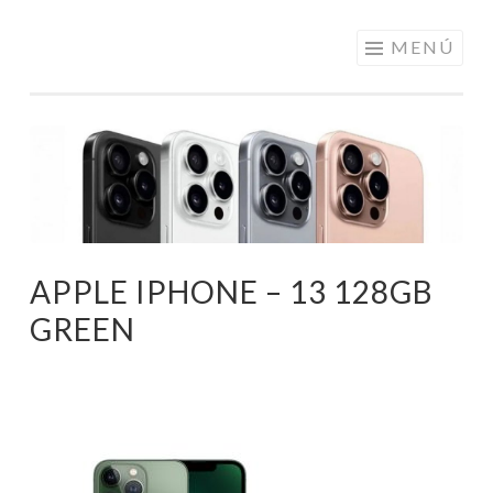
ELECTRÓNICA
Saltar
MENÚ
A LOS
al
MEJORES
contenido
PRECIOS DE
ANDORRA
APPLE IPHONE – 13 128GB
GREEN