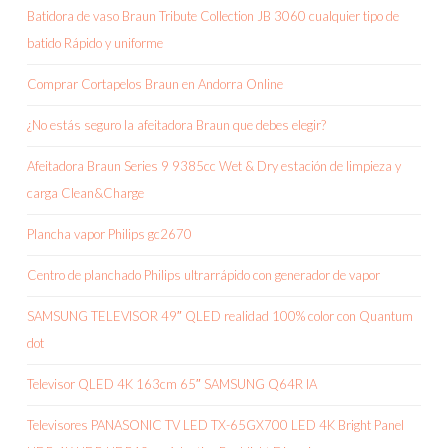
Batidora de vaso Braun Tribute Collection JB 3060 cualquier tipo de
batido Rápido y uniforme
Comprar Cortapelos Braun en Andorra Online
¿No estás seguro la afeitadora Braun que debes elegir?
Afeitadora Braun Series 9 9385cc Wet & Dry estación de limpieza y
carga Clean&Charge
Plancha vapor Philips gc2670
Centro de planchado Philips ultrarrápido con generador de vapor
SAMSUNG TELEVISOR 49″ QLED realidad 100% color con Quantum
dot
Televisor QLED 4K 163cm 65″ SAMSUNG Q64R IA
Televisores PANASONIC TV LED TX-65GX700 LED 4K Bright Panel