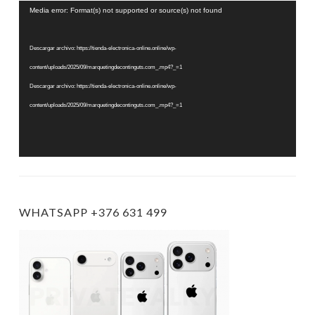
Reproductor
Media error: Format(s) not supported or source(s) not found
de
vídeo
Descargar archivo: https://tienda-electronica-online.online/wp-
content/uploads/2025/09/marquetingdecontinguts.com_.mp4?_=1
Descargar archivo: https://tienda-electronica-online.online/wp-
content/uploads/2025/09/marquetingdecontinguts.com_.mp4?_=1
WHATSAPP +376 631 499