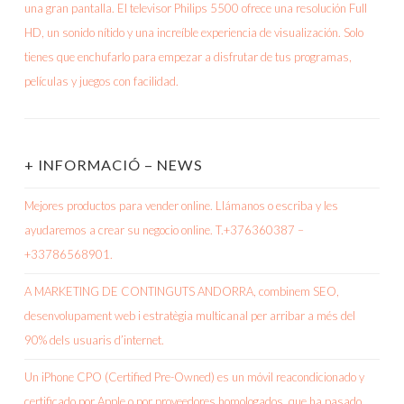
+ INFORMACIÓ – NEWS
Mejores productos para vender online. Llámanos o escriba y les
ayudaremos a crear su negocio online. T.+376360387 –
+33786568901.
A MARKETING DE CONTINGUTS ANDORRA, combinem SEO,
desenvolupament web i estratègia multicanal per arribar a més del
90% dels usuaris d’internet.
Un iPhone CPO (Certified Pre-Owned) es un móvil reacondicionado y
certificado por Apple o por proveedores homologados, que ha pasado