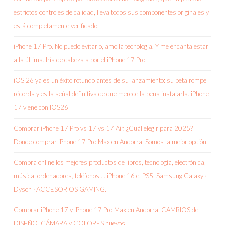
estrictos controles de calidad, lleva todos sus componentes originales y
está completamente verificado.
iPhone 17 Pro. No puedo evitarlo, amo la tecnología. Y me encanta estar
a la última. Iría de cabeza a por el iPhone 17 Pro.
iOS 26 ya es un éxito rotundo antes de su lanzamiento: su beta rompe
récords y es la señal definitiva de que merece la pena instalarla. iPhone
17 viene con IOS26
Comprar iPhone 17 Pro vs 17 vs 17 Air. ¿Cuál elegir para 2025?
Donde comprar iPhone 17 Pro Max en Andorra. Somos la mejor opción.
Compra online los mejores productos de libros, tecnología, electrónica,
música, ordenadores, teléfonos … iPhone 16 e. PS5. Samsung Galaxy ·
Dyson · ACCESORIOS GAMING.
Comprar iPhone 17 y iPhone 17 Pro Max en Andorra, CAMBIOS de
DISEÑO, CÁMARA y COLORES nuevos