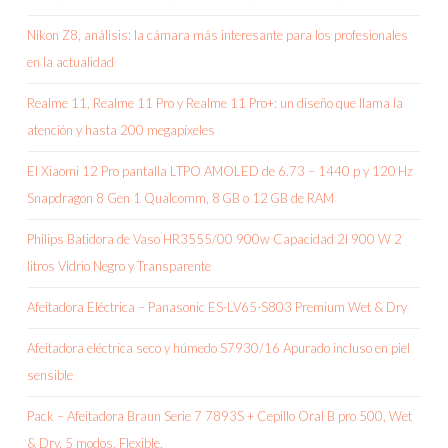
Nikon Z8, análisis: la cámara más interesante para los profesionales
en la actualidad
Realme 11, Realme 11 Pro y Realme 11 Pro+: un diseño que llama la
atención y hasta 200 megapíxeles
El Xiaomi 12 Pro pantalla LTPO AMOLED de 6.73 – 1440 p y 120 Hz
Snapdragon 8 Gen 1 Qualcomm, 8 GB o 12 GB de RAM
Philips Batidora de Vaso HR3555/00 900w Capacidad 2l 900 W 2
litros Vidrio Negro y Transparente
Afeitadora Eléctrica – Panasonic ES-LV65-S803 Premium Wet & Dry
Afeitadora eléctrica seco y húmedo S7930/16 Apurado incluso en piel
sensible
Pack – Afeitadora Braun Serie 7 7893S + Cepillo Oral B pro 500, Wet
& Dry, 5 modos, Flexible,