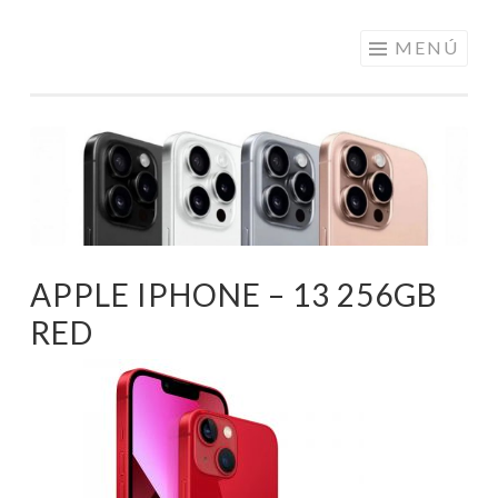
ELECTRÓNICA
Saltar
MENÚ
A LOS
al
MEJORES
contenido
PRECIOS DE
ANDORRA
APPLE IPHONE – 13 256GB
RED