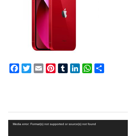
Facebook
Twitter
Email
Pinterest
Tumblr
LinkedIn
WhatsAp
Compar
Reproductor
Media error: Format(s) not supported or source(s) not found
de