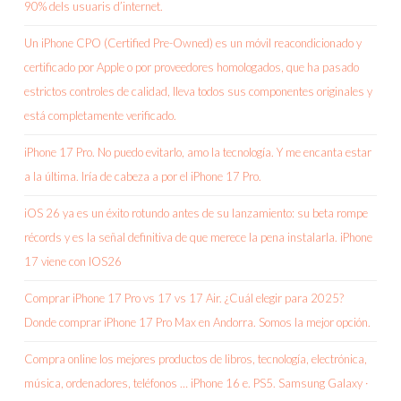
90% dels usuaris d’internet.
Un iPhone CPO (Certified Pre-Owned) es un móvil reacondicionado y
certificado por Apple o por proveedores homologados, que ha pasado
estrictos controles de calidad, lleva todos sus componentes originales y
está completamente verificado.
iPhone 17 Pro. No puedo evitarlo, amo la tecnología. Y me encanta estar
a la última. Iría de cabeza a por el iPhone 17 Pro.
iOS 26 ya es un éxito rotundo antes de su lanzamiento: su beta rompe
récords y es la señal definitiva de que merece la pena instalarla. iPhone
17 viene con IOS26
Comprar iPhone 17 Pro vs 17 vs 17 Air. ¿Cuál elegir para 2025?
Donde comprar iPhone 17 Pro Max en Andorra. Somos la mejor opción.
Compra online los mejores productos de libros, tecnología, electrónica,
música, ordenadores, teléfonos … iPhone 16 e. PS5. Samsung Galaxy ·