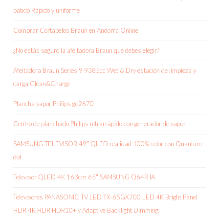
batido Rápido y uniforme
Comprar Cortapelos Braun en Andorra Online
¿No estás seguro la afeitadora Braun que debes elegir?
Afeitadora Braun Series 9 9385cc Wet & Dry estación de limpieza y
carga Clean&Charge
Plancha vapor Philips gc2670
Centro de planchado Philips ultrarrápido con generador de vapor
SAMSUNG TELEVISOR 49″ QLED realidad 100% color con Quantum
dot
Televisor QLED 4K 163cm 65″ SAMSUNG Q64R IA
Televisores PANASONIC TV LED TX-65GX700 LED 4K Bright Panel
HDR 4K HDR HDR10+ y Adaptive Backlight Dimming,