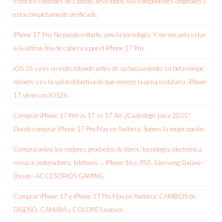
estrictos controles de calidad, lleva todos sus componentes originales y
está completamente verificado.
iPhone 17 Pro. No puedo evitarlo, amo la tecnología. Y me encanta estar
a la última. Iría de cabeza a por el iPhone 17 Pro.
iOS 26 ya es un éxito rotundo antes de su lanzamiento: su beta rompe
récords y es la señal definitiva de que merece la pena instalarla. iPhone
17 viene con IOS26
Comprar iPhone 17 Pro vs 17 vs 17 Air. ¿Cuál elegir para 2025?
Donde comprar iPhone 17 Pro Max en Andorra. Somos la mejor opción.
Compra online los mejores productos de libros, tecnología, electrónica,
música, ordenadores, teléfonos … iPhone 16 e. PS5. Samsung Galaxy ·
Dyson · ACCESORIOS GAMING.
Comprar iPhone 17 y iPhone 17 Pro Max en Andorra, CAMBIOS de
DISEÑO, CÁMARA y COLORES nuevos