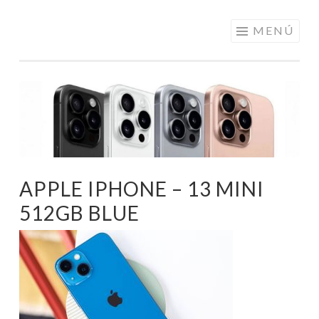
ELECTRÓNICA
Saltar
MENÚ
A LOS
al
MEJORES
contenido
PRECIOS DE
ANDORRA
APPLE IPHONE – 13 MINI
512GB BLUE