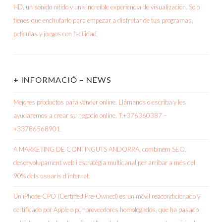
+ INFORMACIÓ – NEWS
Mejores productos para vender online. Llámanos o escriba y les
ayudaremos a crear su negocio online. T.+376360387 –
+33786568901.
A MARKETING DE CONTINGUTS ANDORRA, combinem SEO,
desenvolupament web i estratègia multicanal per arribar a més del
90% dels usuaris d’internet.
Un iPhone CPO (Certified Pre-Owned) es un móvil reacondicionado y
certificado por Apple o por proveedores homologados, que ha pasado