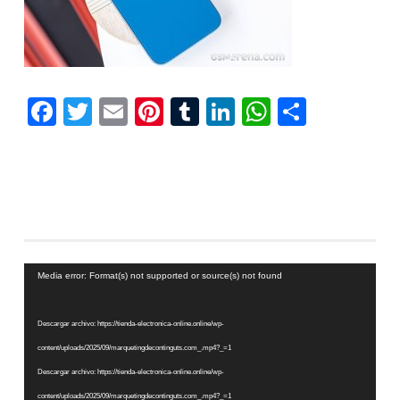
Facebook
Twitter
Email
Pinterest
Tumblr
LinkedIn
WhatsAp
Compar
Reproductor
Media error: Format(s) not supported or source(s) not found
de
vídeo
Descargar archivo: https://tienda-electronica-online.online/wp-
content/uploads/2025/09/marquetingdecontinguts.com_.mp4?_=1
Descargar archivo: https://tienda-electronica-online.online/wp-
content/uploads/2025/09/marquetingdecontinguts.com_.mp4?_=1