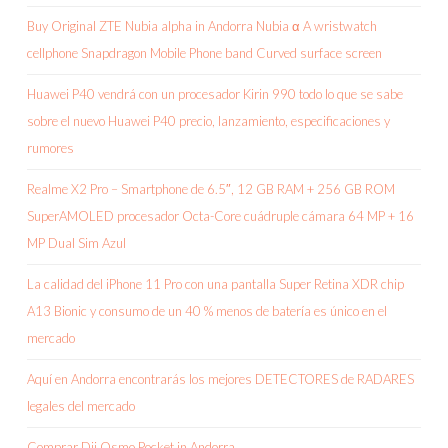
Buy Original ZTE Nubia alpha in Andorra Nubia α A wristwatch
cellphone Snapdragon Mobile Phone band Curved surface screen
Huawei P40 vendrá con un procesador Kirin 990 todo lo que se sabe
sobre el nuevo Huawei P40 precio, lanzamiento, especificaciones y
rumores
Realme X2 Pro – Smartphone de 6.5″, 12 GB RAM + 256 GB ROM
SuperAMOLED procesador Octa-Core cuádruple cámara 64 MP + 16
MP Dual Sim Azul
La calidad del iPhone 11 Pro con una pantalla Super Retina XDR chip
A13 Bionic y consumo de un 40 % menos de batería es único en el
mercado
Aquí en Andorra encontrarás los mejores DETECTORES de RADARES
legales del mercado
Comprar Dji Osmo Pocket in Andorra