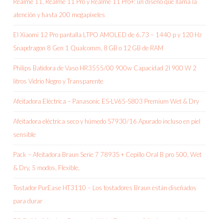
Realme 11, Realme 11 Pro y Realme 11 Pro+: un diseño que llama la
atención y hasta 200 megapíxeles
El Xiaomi 12 Pro pantalla LTPO AMOLED de 6.73 – 1440 p y 120 Hz
Snapdragon 8 Gen 1 Qualcomm, 8 GB o 12 GB de RAM
Philips Batidora de Vaso HR3555/00 900w Capacidad 2l 900 W 2
litros Vidrio Negro y Transparente
Afeitadora Eléctrica – Panasonic ES-LV65-S803 Premium Wet & Dry
Afeitadora eléctrica seco y húmedo S7930/16 Apurado incluso en piel
sensible
Pack – Afeitadora Braun Serie 7 7893S + Cepillo Oral B pro 500, Wet
& Dry, 5 modos, Flexible,
Tostador PurEase HT3110 – Los tostadores Braun están diseñados
para durar