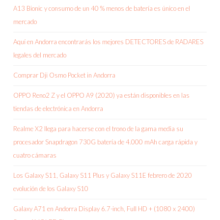
A13 Bionic y consumo de un 40 % menos de batería es único en el
mercado
Aquí en Andorra encontrarás los mejores DETECTORES de RADARES
legales del mercado
Comprar Dji Osmo Pocket in Andorra
OPPO Reno2 Z y el OPPO A9 (2020) ya están disponibles en las
tiendas de electrónica en Andorra
Realme X2 llega para hacerse con el trono de la gama media su
procesador Snapdragon 730G batería de 4.000 mAh carga rápida y
cuatro cámaras
Los Galaxy S11, Galaxy S11 Plus y Galaxy S11E febrero de 2020
evolución de los Galaxy S10
Galaxy A71 en Andorra Display 6.7-inch, Full HD + (1080 x 2400)