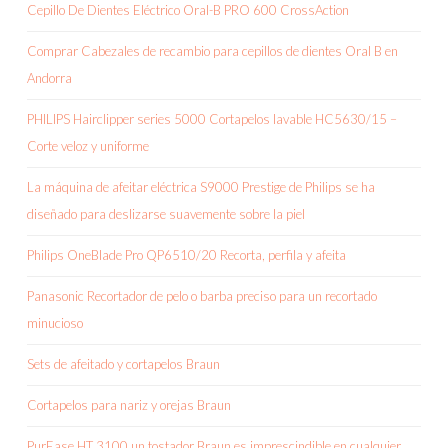
Cepillo De Dientes Eléctrico Oral-B PRO 600 CrossAction
Comprar Cabezales de recambio para cepillos de dientes Oral B en
Andorra
PHILIPS Hairclipper series 5000 Cortapelos lavable HC5630/15 –
Corte veloz y uniforme
La máquina de afeitar eléctrica S9000 Prestige de Philips se ha
diseñado para deslizarse suavemente sobre la piel
Philips OneBlade Pro QP6510/20 Recorta, perfila y afeita
Panasonic Recortador de pelo o barba preciso para un recortado
minucioso
Sets de afeitado y cortapelos Braun
Cortapelos para nariz y orejas Braun
PurEase HT 3100 un tostador Braun es imprescindible en cualquier