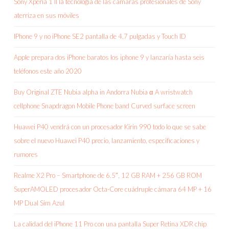
Sony Xperia 1 II la tecnología de las cámaras profesionales de Sony
aterriza en sus móviles
IPhone 9 y no iPhone SE2 pantalla de 4,7 pulgadas y Touch ID
Apple prepara dos iPhone baratos los iphone 9 y lanzaría hasta seis
teléfonos este año 2020
Buy Original ZTE Nubia alpha in Andorra Nubia α A wristwatch
cellphone Snapdragon Mobile Phone band Curved surface screen
Huawei P40 vendrá con un procesador Kirin 990 todo lo que se sabe
sobre el nuevo Huawei P40 precio, lanzamiento, especificaciones y
rumores
Realme X2 Pro – Smartphone de 6.5″, 12 GB RAM + 256 GB ROM
SuperAMOLED procesador Octa-Core cuádruple cámara 64 MP + 16
MP Dual Sim Azul
La calidad del iPhone 11 Pro con una pantalla Super Retina XDR chip