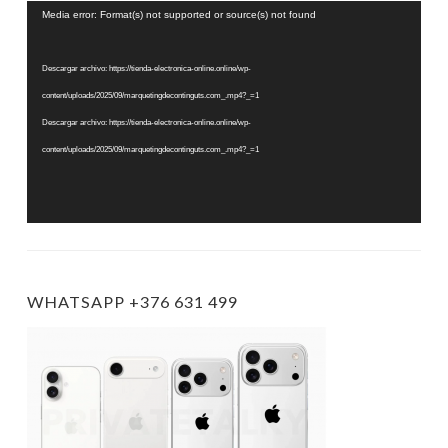
Reproductor
Media error: Format(s) not supported or source(s) not found
de
vídeo
Descargar archivo: https://tienda-electronica-online.online/wp-
content/uploads/2025/09/marquetingdecontinguts.com_.mp4?_=1
Descargar archivo: https://tienda-electronica-online.online/wp-
content/uploads/2025/09/marquetingdecontinguts.com_.mp4?_=1
WHATSAPP +376 631 499