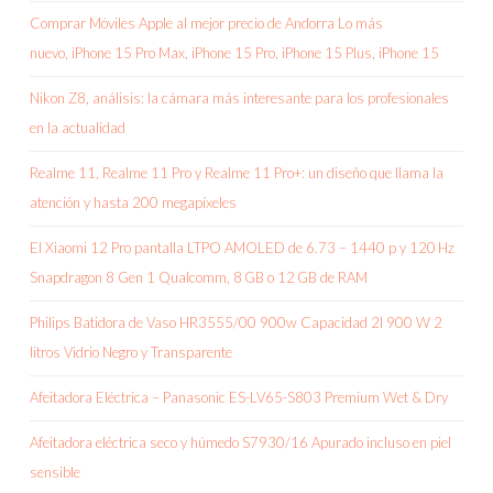
Comprar Móviles Apple al mejor precio de Andorra Lo más
nuevo, iPhone 15 Pro Max, iPhone 15 Pro, iPhone 15 Plus, iPhone 15
Nikon Z8, análisis: la cámara más interesante para los profesionales
en la actualidad
Realme 11, Realme 11 Pro y Realme 11 Pro+: un diseño que llama la
atención y hasta 200 megapíxeles
El Xiaomi 12 Pro pantalla LTPO AMOLED de 6.73 – 1440 p y 120 Hz
Snapdragon 8 Gen 1 Qualcomm, 8 GB o 12 GB de RAM
Philips Batidora de Vaso HR3555/00 900w Capacidad 2l 900 W 2
litros Vidrio Negro y Transparente
Afeitadora Eléctrica – Panasonic ES-LV65-S803 Premium Wet & Dry
Afeitadora eléctrica seco y húmedo S7930/16 Apurado incluso en piel
sensible