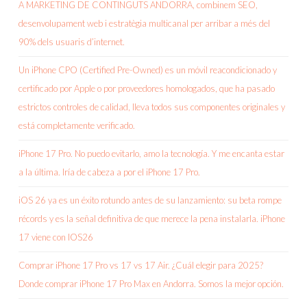
A MARKETING DE CONTINGUTS ANDORRA, combinem SEO,
desenvolupament web i estratègia multicanal per arribar a més del
90% dels usuaris d’internet.
Un iPhone CPO (Certified Pre-Owned) es un móvil reacondicionado y
certificado por Apple o por proveedores homologados, que ha pasado
estrictos controles de calidad, lleva todos sus componentes originales y
está completamente verificado.
iPhone 17 Pro. No puedo evitarlo, amo la tecnología. Y me encanta estar
a la última. Iría de cabeza a por el iPhone 17 Pro.
iOS 26 ya es un éxito rotundo antes de su lanzamiento: su beta rompe
récords y es la señal definitiva de que merece la pena instalarla. iPhone
17 viene con IOS26
Comprar iPhone 17 Pro vs 17 vs 17 Air. ¿Cuál elegir para 2025?
Donde comprar iPhone 17 Pro Max en Andorra. Somos la mejor opción.