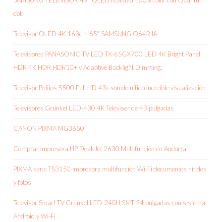
SAMSUNG TELEVISOR 49″ QLED realidad 100% color con Quantum
dot
Televisor QLED 4K 163cm 65″ SAMSUNG Q64R IA
Televisores PANASONIC TV LED TX-65GX700 LED 4K Bright Panel
HDR 4K HDR HDR10+ y Adaptive Backlight Dimming,
Televisor Philips 5500 Full HD 43» sonido nítido increíble visualización
Televisores Grunkel LED-430 4K Televisor de 43 pulgadas
CANON PIXMA MG3650
Comprar Impresora HP DeskJet 2630 Multifunción en Andorra
PIXMA serie TS3150 impresora multifunción Wi-Fi documentos nítidos
y fotos
Televisor Smart TV Grunkel LED-240H SMT 24 pulgadas con sistema
Android y Wi-Fi