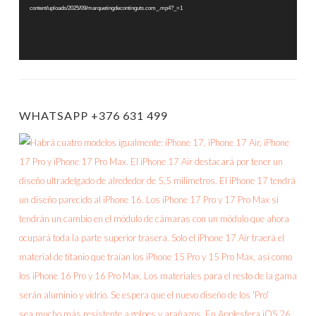
content/uploads/2025/09/marquetingdecontinguts.com_.mp4?_=1
WHATSAPP +376 631 499