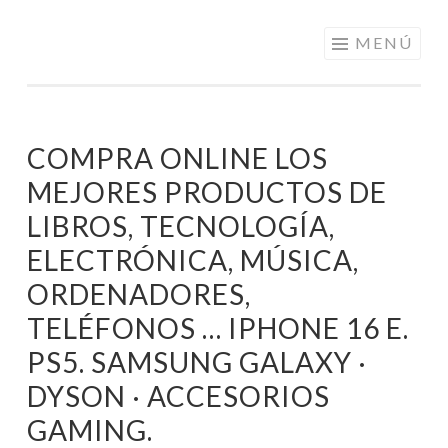
ELECTRÓNICA
Saltar
MENÚ
A LOS
al
MEJORES
contenido
PRECIOS DE
ANDORRA
COMPRA ONLINE LOS
MEJORES PRODUCTOS DE
LIBROS, TECNOLOGÍA,
ELECTRÓNICA, MÚSICA,
ORDENADORES,
TELÉFONOS … IPHONE 16 E.
PS5. SAMSUNG GALAXY ·
DYSON · ACCESORIOS
GAMING.