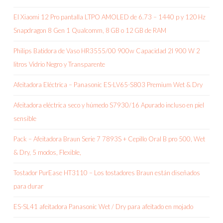
El Xiaomi 12 Pro pantalla LTPO AMOLED de 6.73 – 1440 p y 120 Hz
Snapdragon 8 Gen 1 Qualcomm, 8 GB o 12 GB de RAM
Philips Batidora de Vaso HR3555/00 900w Capacidad 2l 900 W 2
litros Vidrio Negro y Transparente
Afeitadora Eléctrica – Panasonic ES-LV65-S803 Premium Wet & Dry
Afeitadora eléctrica seco y húmedo S7930/16 Apurado incluso en piel
sensible
Pack – Afeitadora Braun Serie 7 7893S + Cepillo Oral B pro 500, Wet
& Dry, 5 modos, Flexible,
Tostador PurEase HT3110 – Los tostadores Braun están diseñados
para durar
ES-SL41 afeitadora Panasonic Wet / Dry para afeitado en mojado