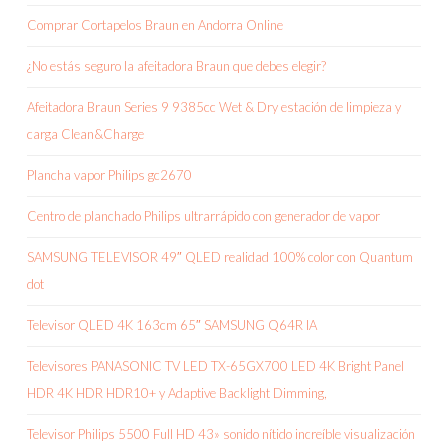
Comprar Cortapelos Braun en Andorra Online
¿No estás seguro la afeitadora Braun que debes elegir?
Afeitadora Braun Series 9 9385cc Wet & Dry estación de limpieza y
carga Clean&Charge
Plancha vapor Philips gc2670
Centro de planchado Philips ultrarrápido con generador de vapor
SAMSUNG TELEVISOR 49″ QLED realidad 100% color con Quantum
dot
Televisor QLED 4K 163cm 65″ SAMSUNG Q64R IA
Televisores PANASONIC TV LED TX-65GX700 LED 4K Bright Panel
HDR 4K HDR HDR10+ y Adaptive Backlight Dimming,
Televisor Philips 5500 Full HD 43» sonido nítido increíble visualización