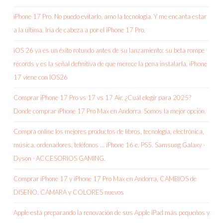
iPhone 17 Pro. No puedo evitarlo, amo la tecnología. Y me encanta estar
a la última. Iría de cabeza a por el iPhone 17 Pro.
iOS 26 ya es un éxito rotundo antes de su lanzamiento: su beta rompe
récords y es la señal definitiva de que merece la pena instalarla. iPhone
17 viene con IOS26
Comprar iPhone 17 Pro vs 17 vs 17 Air. ¿Cuál elegir para 2025?
Donde comprar iPhone 17 Pro Max en Andorra. Somos la mejor opción.
Compra online los mejores productos de libros, tecnología, electrónica,
música, ordenadores, teléfonos … iPhone 16 e. PS5. Samsung Galaxy ·
Dyson · ACCESORIOS GAMING.
Comprar iPhone 17 y iPhone 17 Pro Max en Andorra, CAMBIOS de
DISEÑO, CÁMARA y COLORES nuevos
Apple está preparando la renovación de sus Apple iPad más pequeños y