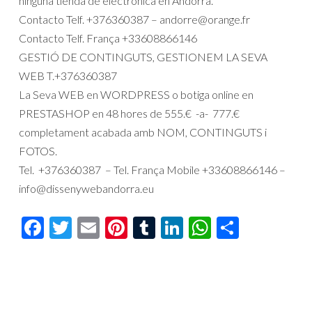
ninguna tienda de electrónica en Andorra.
Contacto Telf. +376360387 – andorre@orange.fr
Contacto Telf. França +33608866146
GESTIÓ DE CONTINGUTS, GESTIONEM LA SEVA
WEB T.+376360387
La Seva WEB en WORDPRESS o botiga online en
PRESTASHOP en 48 hores de 555.€ -a- 777.€
completament acabada amb NOM, CONTINGUTS i
FOTOS.
Tel. +376360387 – Tel. França Mobile +33608866146 –
info@dissenywebandorra.eu
Facebook
Twitter
Email
Pinterest
Tumblr
LinkedIn
WhatsAp
Compar