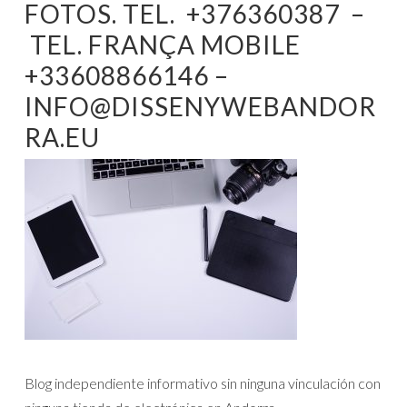
FOTOS. TEL. +376360387 –
TEL. FRANÇA MOBILE
+33608866146 –
INFO@DISSENYWEBANDOR
RA.EU
Blog independiente informativo sin ninguna vinculación con