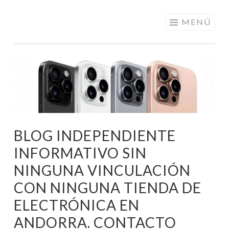
ELECTRÓNICA
Saltar
MENÚ
A LOS
al
MEJORES
contenido
PRECIOS DE
ANDORRA
BLOG INDEPENDIENTE
INFORMATIVO SIN
NINGUNA VINCULACIÓN
CON NINGUNA TIENDA DE
ELECTRÓNICA EN
ANDORRA. CONTACTO